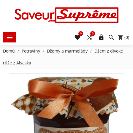
0
0





(0)
Domů
Potraviny
Džemy a marmelády
Džem z divoké
růže z Alsaska