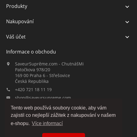
Produkty

Nakupování

Váš účet

Informace o obchodu
SaveurSuprême.com - ChutnášMi

Patočkova 978/20
169 00 Praha 6 - Střešovice
Česká Republika
+420 721 18 11 19

shop@saveursupreme.com

Tento web používá soubory cookie, aby vám
Sledujte nás:
zajistil co nejlepší zážitek z nakupování v našem
e-shopu.
Více informací