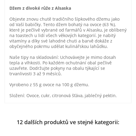
Džem z divoké růže z Alsaska
Objevte znovu chutě tradičního šípkového džemu jako
od Vaší babičky. Tento džem bohatý na ovoce (63 %),
které je pečlivě vybrané od farmářů v Alsasku, je oblíbený
na toastech u lidí všech věkových kategorií. Je nabitý
vitamíny a díky své lahodné chuti a barvě dokáže z
obyčejného pokrmu udělat kulinářskou lahůdku.
Naše tipy na skladování: Uchovávejte je mimo dosah
tepla a vlhkosti. Po každém ochutnání obal pečlivě
uzavřete. Dodržujte pokyny na obalu týkající se
trvanlivosti 3 až 9 měsíců.
Vyrobeno z 55 g ovoce na 100 g džemu.
Složení: Ovoce, cukr, citronová šťáva, jablečný pektin.
12 dalších produktů ve stejné kategorii: