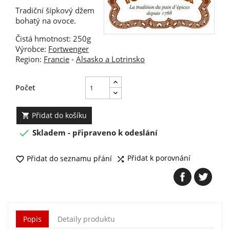
Tradiční šípkový džem
bohatý na ovoce.
Čistá hmotnost: 250g
Výrobce:
Fortwenger
Region:
Francie
-
Alsasko a Lotrinsko
Počet
Přidat do košíku


Skladem - připraveno k odeslání
Přidat k porovnání
Přidat do seznamu přání


Popis
Detaily produktu