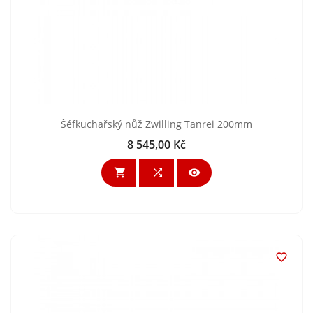
Šéfkuchařský nůž Zwilling Tanrei 200mm
8 545,00 Kč
Cena



