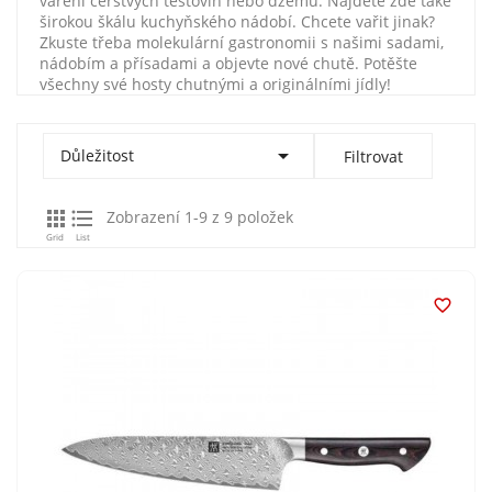
vaření čerstvých těstovin nebo džemů. Najdete zde také
širokou škálu kuchyňského nádobí. Chcete vařit jinak?
Zkuste třeba molekulární gastronomii s našimi sadami,
nádobím a přísadami a objevte nové chutě. Potěšte
všechny své hosty chutnými a originálními jídly!

Důležitost
Filtrovat


Zobrazení 1-9 z 9 položek
Grid
List
