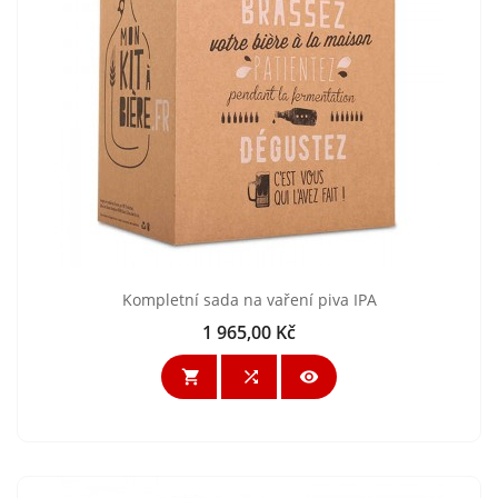
Kompletní sada na vaření piva IPA
1 965,00 Kč
Cena


