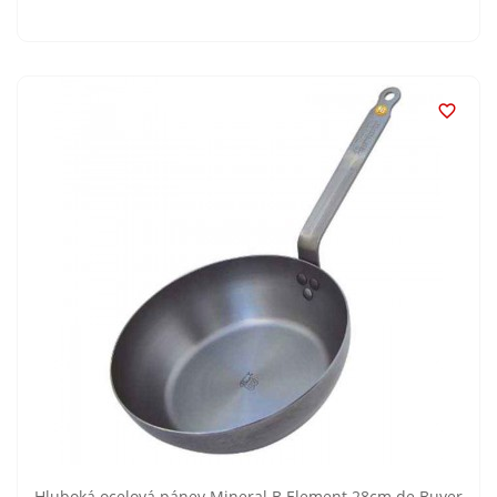

Hluboká ocelová pánev Mineral B Element 28cm de Buyer