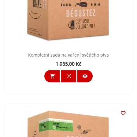
Kompletní sada na vaření světlého piva
1 965,00 Kč
Cena



