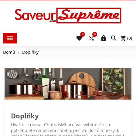
0
0





(0)
Domů
Doplňky
Doplňky
Uvařte si doma. ChutnášMi pro Vás vybírá vše co
potřebujete na pečení chleba, pečiva, dortů a pizzy, k