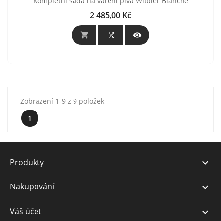
Kompletní sada na vaření piva Witbier Blanche
2 485,00 Kč
Cena



Zobrazení 1-9 z 9 položek
1
Produkty

Nakupování

Váš účet
