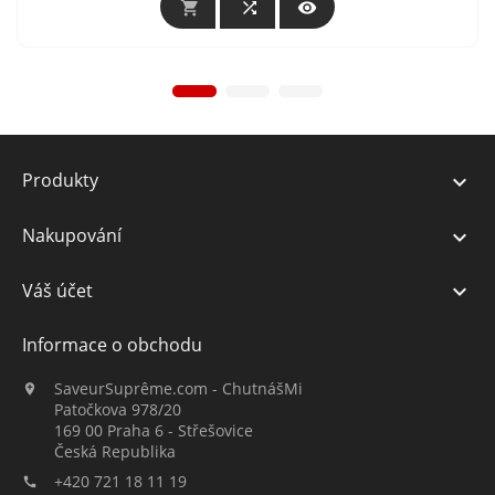



Produkty

Nakupování

Váš účet

Informace o obchodu
SaveurSuprême.com - ChutnášMi

Patočkova 978/20
169 00 Praha 6 - Střešovice
Česká Republika
+420 721 18 11 19
