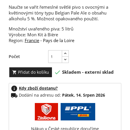
Naučte se vařit řemeslné světlé pivo s ovocnými a
květinovými tóny typu Belgian Pale Ale o obsahu
alkoholu 5 %. Možnost opakovaného použití.
Množství uvařeného piva: 5 litrů
Výrobce: Mon Kit à Bière
Region:
Francie
- Pays de la Loire
Počet

Skladem - externí sklad
Přidat do košíku

info
Kdy zboží dostanu?
local_shipping
Dodání na adresu od:
Pátek, 14. Srpen 2026
Nákup v České republice doručíme