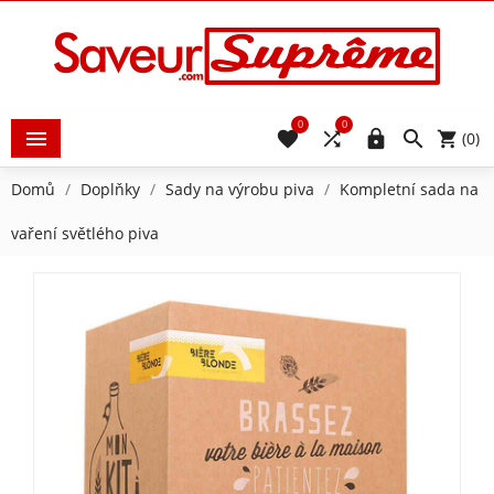
0
0





(0)
Domů
Doplňky
Sady na výrobu piva
Kompletní sada na
vaření světlého piva