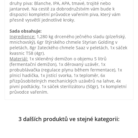
druhy piva: Blanche, IPA, APA, tmavé, trojité nebo
jantarové. Na cestě za dobrodružstvím vám bude k
dispozici kompletní průvodce vařením piva, který vám
přesně vysvětlí jednotlivé kroky.
Sada obsahuje:
Ingredience:
1,280 kg drceného ječného sladu (plzeňský,
mnichovský), 6gr štýrského chmele Styrian Golding v
peletách, 8gr žateckého chmele Saaz v peletách, 1x sáček
kvasnic T58 (4gr).
Materiál:
1x skleněný demižon o objemu 5 litrů
(fermentační demižon), 1x děrovaný uzávěr, 1x
probublávačka (regulace plynu během fermentace), 1x
plnicí hadička, 1x jistící svorka, 1x teploměr, 6x
přizpůsobitelných mechanických uzávěrů na lahve, 4x
pivní podtácky, 1x sáček sterilizátoru (50gr), 1x kompletní
průvodce vařením.
3 dalších produktů ve stejné kategorii: