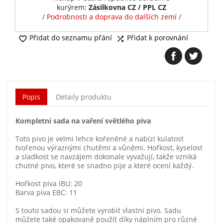
kurýrem:
Zásilkovna CZ / PPL CZ
/ Podrobnosti a doprava do dalších zemí /
Přidat do seznamu přání
Přidat k porovnání


Popis
Detaily produktu
Kompletní sada na vaření světlého piva
Toto pivo je velmi lehce kořeněné a nabízí kulatost
tvořenou výraznými chutěmi a vůněmi. Hořkost, kyselost
a sladkost se navzájem dokonale vyvažují, takže vzniká
chutné pivo, které se snadno pije a které ocení každý.
Hořkost piva IBU: 20
Barva piva EBC: 11
S touto sadou si můžete vyrobit vlastní pivo. Sadu
můžete také opakovaně použít díky náplním pro různé