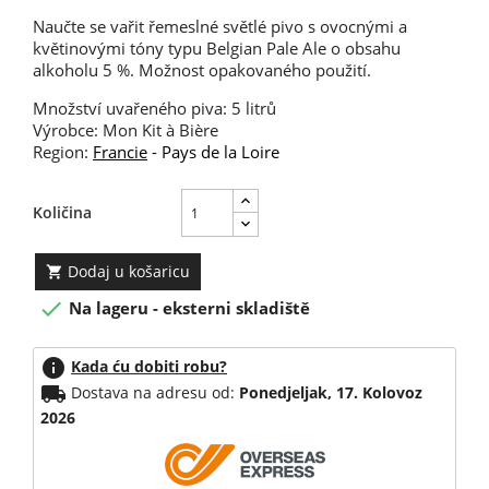
Naučte se vařit řemeslné světlé pivo s ovocnými a
květinovými tóny typu Belgian Pale Ale o obsahu
alkoholu 5 %. Možnost opakovaného použití.
Množství uvařeného piva: 5 litrů
Výrobce: Mon Kit à Bière
Region:
Francie
- Pays de la Loire
Količina
Dodaj u košaricu


Na lageru - eksterni skladiště
info
Kada ću dobiti robu?
local_shipping
Dostava na adresu od:
Ponedjeljak, 17. Kolovoz
2026