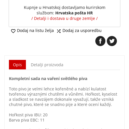
Kupnje u Hrvatskoj dostavljamo kurirskom
službom:
Hrvatska pošta HR
/ Detalji i dostava u druge zemlje /
Dodaj na listu želja
Dodaj za usporedbu


Opis
Detalji proizvoda
Kompletní sada na vaření světlého piva
Toto pivo je velmi lehce kořeněné a nabízí kulatost
tvořenou výraznými chutěmi a vůněmi. Hořkost, kyselost
a sladkost se navzájem dokonale vyvažují, takže vzniká
chutné pivo, které se snadno pije a které ocení každý.
Hořkost piva IBU: 20
Barva piva EBC: 11