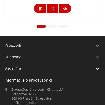



Proizvodi

Kupovina

Vaš račun

Informacije o prodavaonici
SaveurSuprême.com - ChutnasMi

Patockova 978/20
169 00 Prag 6 - Stresovice
Češka Republika