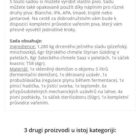
S touto sadou si můžete vyrobit vlastní pivo. Sadu
můžete také opakovaně použít díky náplním pro různé
druhy piva: Blanche, IPA, APA, tmavé, trojité nebo
jantarové. Na cestě za dobrodružstvím vám bude k
dispozici kompletní průvodce vařením piva, který vám
přesně vysvětlí jednotlivé kroky.
Sada obsahuje:
Ingredience:
1,280 kg drceného ječného sladu (plzeňský,
mnichovský), 6gr štýrského chmele Styrian Golding v
peletách, 8gr žateckého chmele Saaz v peletách, 1x sáček
kvasnic T58 (4gr).
Materiál:
1x skleněný demižon o objemu 5 litrů
(fermentační demižon), 1x děrovaný uzávěr, 1x
probublávačka (regulace plynu během fermentace), 1x
plnicí hadička, 1x jistící svorka, 1x teploměr, 6x
přizpůsobitelných mechanických uzávěrů na lahve, 4x
pivní podtácky, 1x sáček sterilizátoru (50gr), 1x kompletní
průvodce vařením.
3 drugi proizvodi u istoj kategoriji: