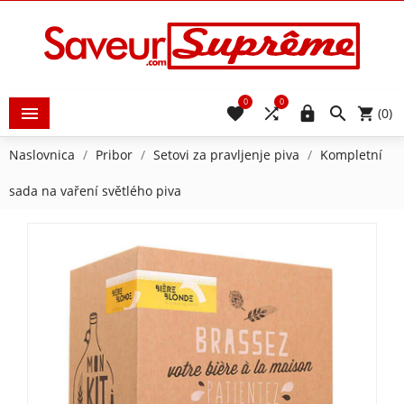
0
0





(0)
Naslovnica
Pribor
Setovi za pravljenje piva
Kompletní
sada na vaření světlého piva