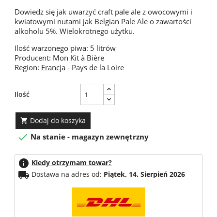
Dowiedz się jak uwarzyć craft pale ale z owocowymi i
kwiatowymi nutami jak Belgian Pale Ale o zawartości
alkoholu 5%. Wielokrotnego użytku.
Ilość warzonego piwa: 5 litrów
Producent: Mon Kit à Bière
Region:
Francja
- Pays de la Loire
Ilość
Dodaj do koszyka


Na stanie - magazyn zewnętrzny
info
Kiedy otrzymam towar?
local_shipping
Dostawa na adres od:
Piątek, 14. Sierpień 2026