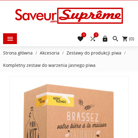
0
0





(0)
Strona główna
Akcesoria
Zestawy do produkcji piwa
Kompletny zestaw do warzenia jasnego piwa