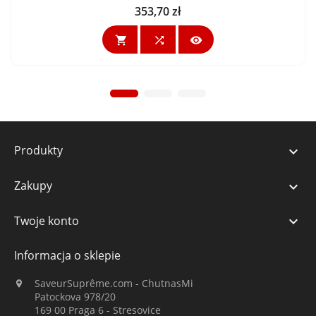
353,70 zł
Cena



Produkty

Zakupy

Twoje konto

Informacja o sklepie
SaveurSuprême.com - ChutnasMi

Patockova 978/20
169 00 Praga 6 - Stresovice