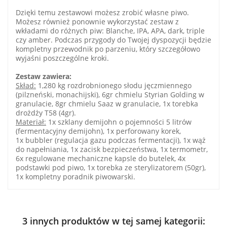
Dzięki temu zestawowi możesz zrobić własne piwo.
Możesz również ponownie wykorzystać zestaw z
wkładami do różnych piw: Blanche, IPA, APA, dark, triple
czy amber. Podczas przygody do Twojej dyspozycji będzie
kompletny przewodnik po parzeniu, który szczegółowo
wyjaśni poszczególne kroki.
Zestaw zawiera:
Skład:
1,280 kg rozdrobnionego słodu jęczmiennego
(pilzneński, monachijski), 6gr chmielu Styrian Golding w
granulacie, 8gr chmielu Saaz w granulacie, 1x torebka
drożdży T58 (4gr).
Materiał:
1x szklany demijohn o pojemności 5 litrów
(fermentacyjny demijohn), 1x perforowany korek,
1x bubbler (regulacja gazu podczas fermentacji), 1x wąż
do napełniania, 1x zacisk bezpieczeństwa, 1x termometr,
6x regulowane mechaniczne kapsle do butelek, 4x
podstawki pod piwo, 1x torebka ze sterylizatorem (50gr),
1x kompletny poradnik piwowarski.
3 innych produktów w tej samej kategorii: