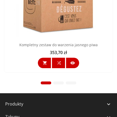
Kompletny zestaw do warzenia jasnego piwa
353,70 zł
Cena



Produkty

Zakupy