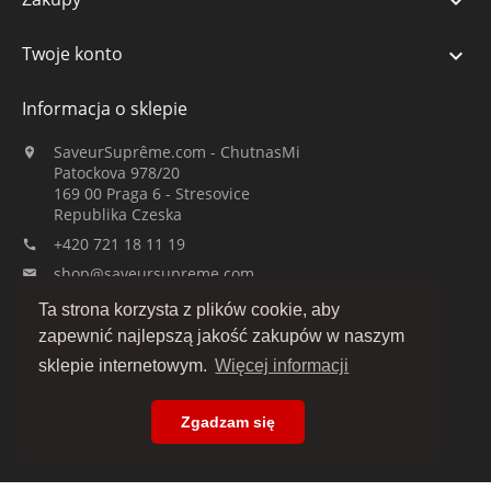

Twoje konto

Informacja o sklepie
SaveurSuprême.com - ChutnasMi

Patockova 978/20
169 00 Praga 6 - Stresovice
Republika Czeska
+420 721 18 11 19

shop@saveursupreme.com

Ta strona korzysta z plików cookie, aby
Obserwuj nas:
zapewnić najlepszą jakość zakupów w naszym
sklepie internetowym.
Więcej informacji
Zgadzam się