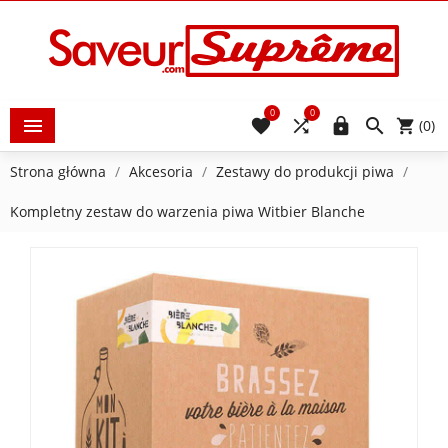
0
0





(0)
Strona główna
Akcesoria
Zestawy do produkcji piwa
Kompletny zestaw do warzenia piwa Witbier Blanche