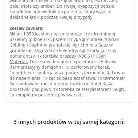
wkładom do różnych rodzajów piwa: IPA, Porter, APA,
pale, triple czy amber. Do Twojej dyspozycji będzie
kompletny przewodnik po parzeniu, który wyjaśni
dokładne kroki podczas Twojej przygody.
Zestaw zawiera:
Skład:
1,350 kg słodu jęczmiennego i rozdrobnionej
pszenicy (pilzneński, pszeniczny), 9gr chmielu Styrian
Golding i Saphir w granulacie, 4gr chmielu Saaz w
granulacie, 2,5gr ziarna kolendry, 4gr skórki gorzkiej
pomarańczy, 1x torebka drożdży WBO6 (11,5gr).
Materiał:
1x szklany demijohn o pojemności 5 litrów
(fermentacyjny demijohn), 1x perforowany korek,
1x bubbler (regulacja gazu podczas fermentacji), 1x wąż
do napełniania, 1x zacisk bezpieczeństwa, 1x termometr,
6x regulowane mechaniczne kapsle do butelek, 4x
podstawki pod piwo, 1x torebka ze sterylizatorem (50gr),
1x kompletny poradnik piwowarski.
3 innych produktów w tej samej kategorii: