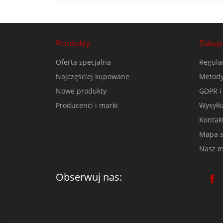
Produkty
Zakup
Oferta specjalna
Regula
Najczęściej kupowane
Metody
Nowe produkty
GDPR i
Producenci i marki
Wysyłk
Kontak
Mapa s
Nasz m
Obserwuj nas: