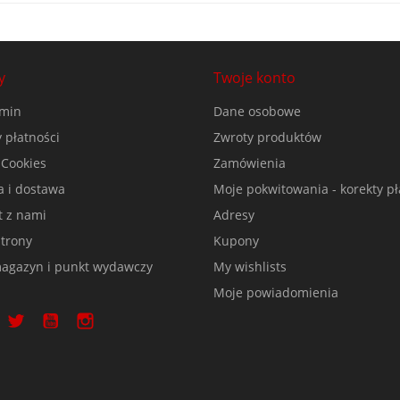
y
Twoje konto
min
Dane osobowe
 płatności
Zwroty produktów
 Cookies
Zamówienia
a i dostawa
Moje pokwitowania - korekty pł
t z nami
Adresy
trony
Kupony
agazyn i punkt wydawczy
My wishlists
Moje powiadomienia