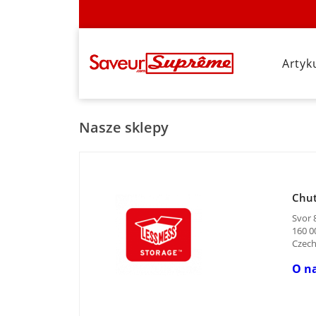
Artyk
Nasze sklepy
Chut
Svor 
160 00
Czec
O na