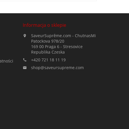
Informacja o sklepie
SaveurSuprême.com - ChutnasMi

Patockova 978/20
169 00 Praga 6 - Stresovice
Republika Czeska
+420 721 18 11 19

atności
shop@saveursupreme.com
