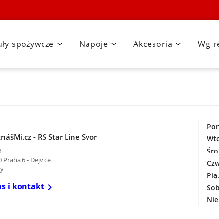
uły spożywcze
Napoje
Akcesoria
Wg r



Pon
nášMi.cz - RS Star Line Svor
Wto
Śro
8
 Praha 6 - Dejvice
Czw
hy
Pią
s i kontakt

Sob
Nie