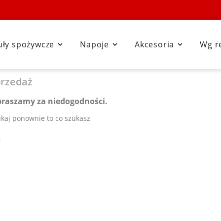
uły spożywcze
Napoje
Akcesoria
Wg r



rzedaż
praszamy za niedogodności.
kaj ponownie to co szukasz