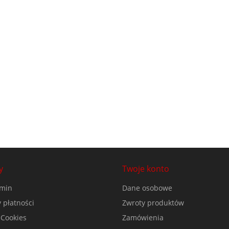
y
Twoje konto
min
Dane osobowe
 płatności
Zwroty produktów
 Cookies
Zamówienia