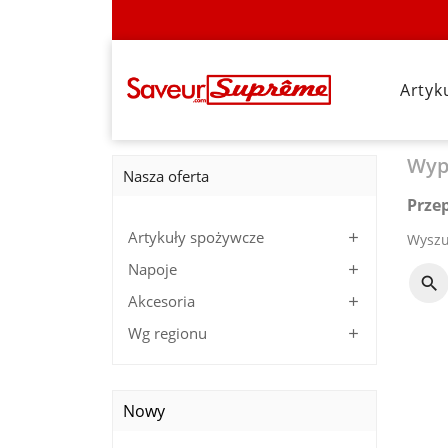
Artyk
Wyp
Nasza oferta
Prze
Artykuły spożywcze

Wyszu
Napoje

Akcesoria

Wg regionu

Nowy