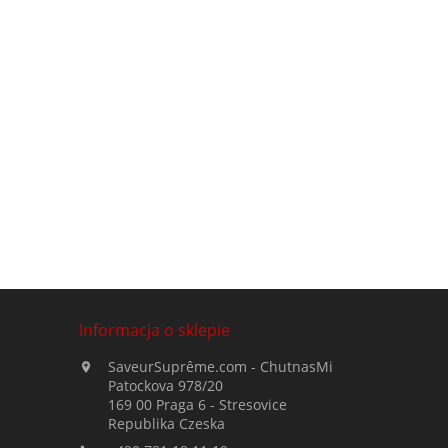
Informacja o sklepie
SaveurSuprême.com - ChutnasMi

Patockova 978/20
169 00 Praga 6 - Stresovice
Republika Czeska