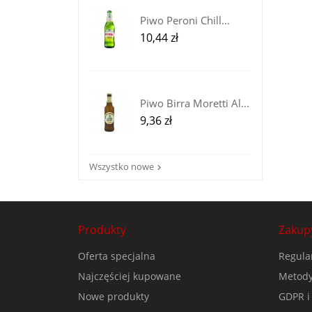
Piwo Peroni Chill
Lemon z...
Cena
10,44 zł
Piwo Birra Moretti Al...
Cena
9,36 zł
Wszystko nowe

Produkty
Zakup
Oferta specjalna
Regula
Najczęściej kupowane
Metody
Nowe produkty
GDPR i