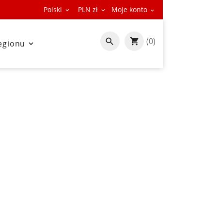
Polski
PLN zł
Moje konto



(0)

egionu
