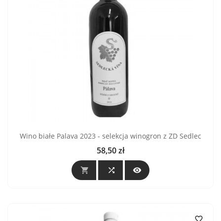
Wino białe Palava 2023 - selekcja winogron z ZD Sedlec
58,50 zł
Cena



