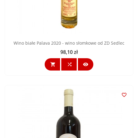
Wino białe Palava 2020 - wino słomkowe od ZD Sedlec
98,10 zł
Cena



