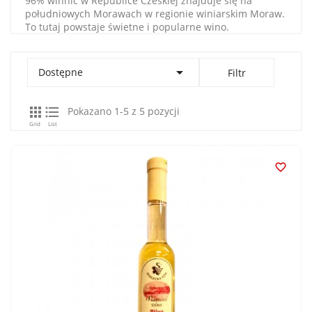
96% winnic w Republice Czeskiej znajduje się na
południowych Morawach w regionie winiarskim Moraw.
To tutaj powstaje świetne i popularne wino.

Dostępne
Filtr


Pokazano 1-5 z 5 pozycji
Grid
List
