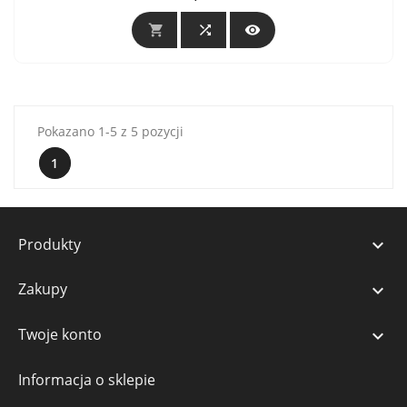



Pokazano 1-5 z 5 pozycji
1
Produkty

Zakupy

Twoje konto

Informacja o sklepie