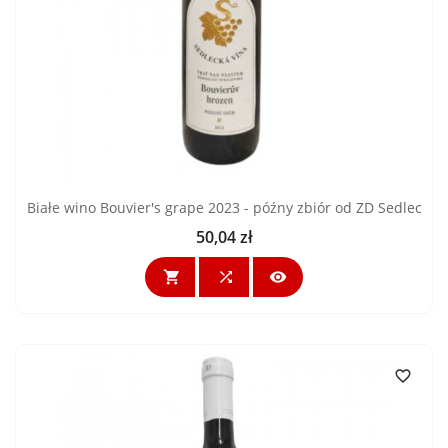
Białe wino Bouvier's grape 2023 - późny zbiór od ZD Sedlec
50,04 zł
Cena



