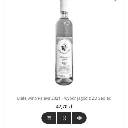
Białe wino Palava 2021 - wybór jagód z ZD Sedlec
47,70 zł
Cena


