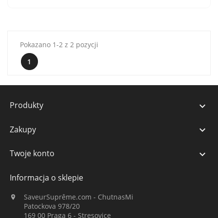
Pokazano 1-2 z 2 pozycji
1
Produkty

Zakupy

Twoje konto

Informacja o sklepie
SaveurSuprême.com - ChutnasMi

Patockova 978/20
169 00 Praga 6 - Stresovice