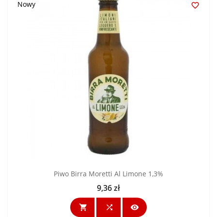
Nowy

Piwo Birra Moretti Al Limone 1,3%
9,36 zł
Cena


