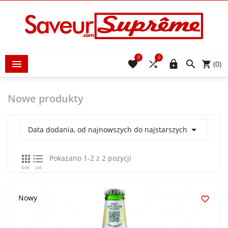
0
0





(0)
Nowe produkty

Data dodania, od najnowszych do najstarszych


Pokazano 1-2 z 2 pozycji
Grid
List
Nowy
