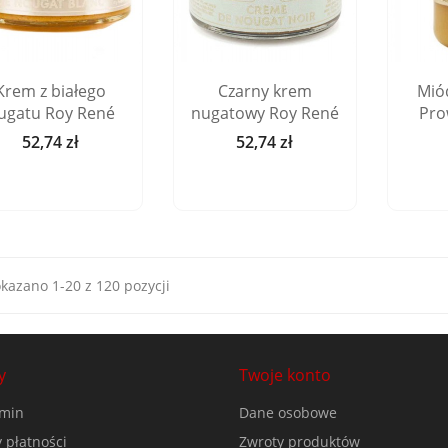
Krem z białego
Czarny krem
Mió
ugatu Roy René
nugatowy Roy René
Pro
52,74 zł
52,74 zł
Cena
Cena
kazano 1-20 z 120 pozycji
y
Twoje konto
min
Dane osobowe
 płatności
Zwroty produktów