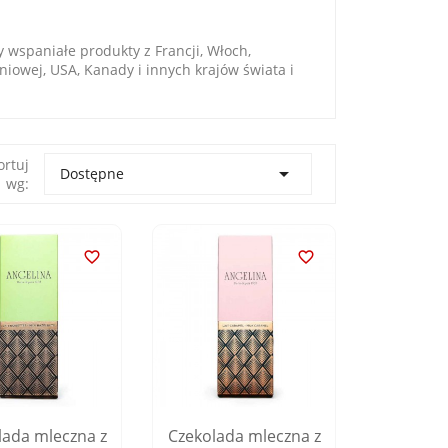
wspaniałe produkty z Francji, Włoch,
dniowej, USA, Kanady i innych krajów świata i
ortuj

Dostępne
wg:


lada mleczna z
Czekolada mleczna z