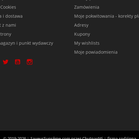
 Cookies
Zamówienia
a i dostawa
Moje pokwitowania - korekty pł
t z nami
Adresy
trony
Kupony
agazyn i punkt wydawczy
My wishlists
Moje powiadomienia
© 2019-2026 :: SaveurSuprême.com przez ChutnasMi :: firma rodzinna