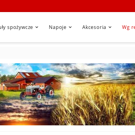
uły spożywcze
Napoje
Akcesoria
Wg r


