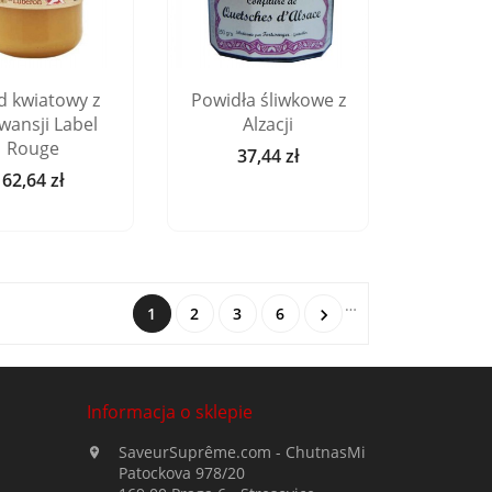
d kwiatowy z
Powidła śliwkowe z
wansji Label
Alzacji
Rouge
37,44 zł
Cena
62,64 zł
Cena
…
1
2
3
6

Informacja o sklepie
SaveurSuprême.com - ChutnasMi

Patockova 978/20