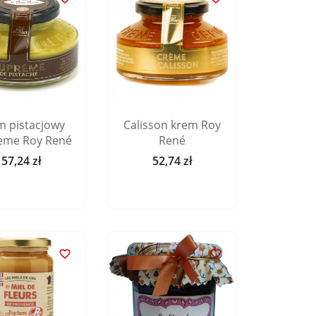
m pistacjowy
Calisson krem ​​Roy
eme Roy René
René
57,24 zł
52,74 zł
Cena
Cena

