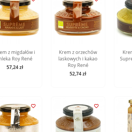
em z migdałów i
Krem z orzechów
Kre
leka Roy René
laskowych i kakao
Supr
Roy René
57,24 zł
Cena
52,74 zł
Cena

