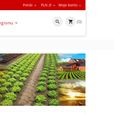
Polski
PLN zł
Moje konto



(0)

egionu
