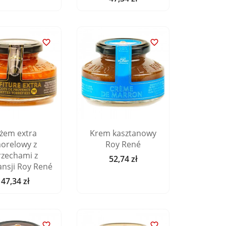


żem extra
Krem kasztanowy
orelowy z
Roy René
rzechami z
52,74 zł
Cena
nsji Roy René
47,34 zł
Cena

