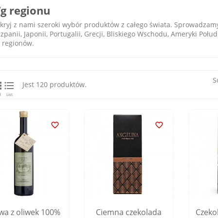
g regionu
kryj z nami szeroki wybór produktów z całego świata. Sprowadzamy 
zpanii, Japonii, Portugalii, Grecji, Bliskiego Wschodu, Ameryki Połu
h regionów.
S


Jest 120 produktów.
d
List


iwa z oliwek 100%
Ciemna czekolada
Czeko