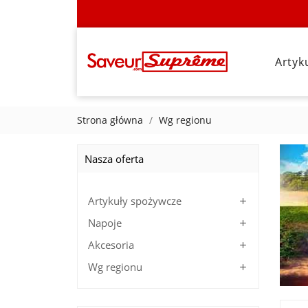
Artyk
Strona główna
Wg regionu
Nasza oferta
Artykuły spożywcze

Napoje

Akcesoria

Wg regionu
