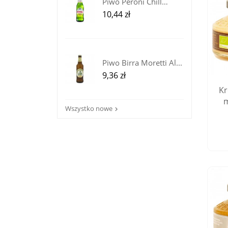
Piwo Peroni Chill
Lemon z...
Cena
10,44 zł
Piwo Birra Moretti Al...
Cena
9,36 zł
Kr
m
Wszystko nowe
