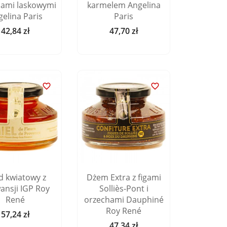
hami laskowymi
karmelem Angelina
elina Paris
Paris
42,84 zł
47,70 zł
Cena
Cena


d kwiatowy z
Dżem Extra z figami
ansji IGP Roy
Solliès-Pont i
René
orzechami Dauphiné
Roy René
57,24 zł
Cena
47,34 zł
Cena