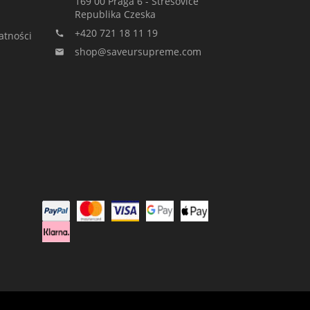
169 00 Praga 6 - Stresovice
Republika Czeska
+420 721 18 11 19

atności
shop@saveursupreme.com
