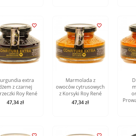


urgundia extra
Marmolada z
D
dżem z czarnej
owoców cytrusowych
m
rzeczki Roy René
z Korsyki Roy René
o
Prowa
47,34 zł
47,34 zł
Cena
Cena

