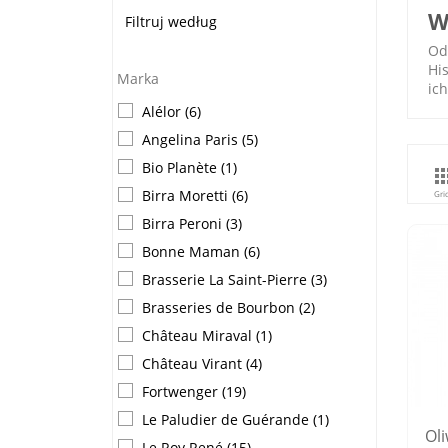
W
Filtruj według
Od
His
Marka
ic
Alélor
(6)
Angelina Paris
(5)
Bio Planète
(1)
Birra Moretti
(6)
Gri
Birra Peroni
(3)
Bonne Maman
(6)
Brasserie La Saint-Pierre
(3)
Brasseries de Bourbon
(2)
Château Miraval
(1)
Château Virant
(4)
Fortwenger
(19)
Le Paludier de Guérande
(1)
Ol
Le Roy René
(15)