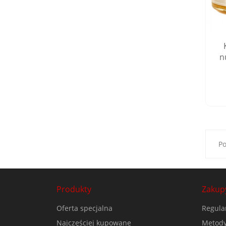
n
Po
Produkty
Zakup
Oferta specjalna
Regula
Najczęściej kupowane
Metody