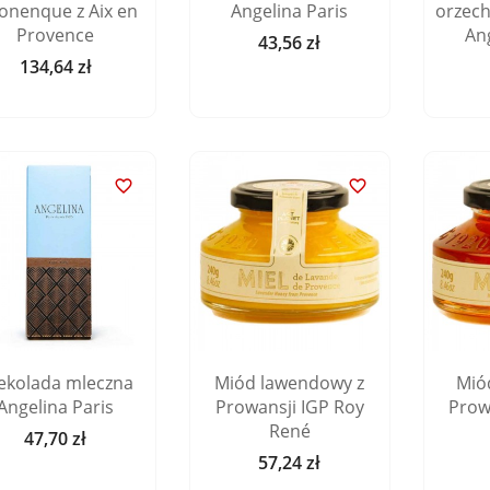
onenque z Aix en
Angelina Paris
orzec
Provence
Ang
43,56 zł
Cena
134,64 zł
Cena


ekolada mleczna
Miód lawendowy z
Mió
Angelina Paris
Prowansji IGP Roy
Prow
René
47,70 zł
Cena
57,24 zł
Cena