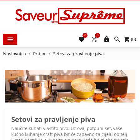
0
0





(0)
Naslovnica
Pribor
Setovi za pravljenje piva
Setovi za pravljenje piva
Naučite kuhati vlastito pivo. Uz ovaj potpuni set, vaše
kućno kuhanje craft piva bit će zabavno za cijelu obitelj