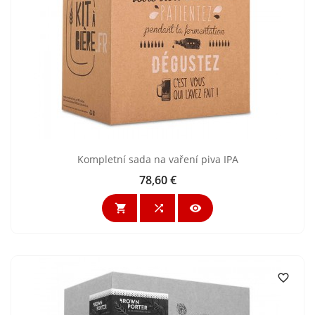
Kompletní sada na vaření piva IPA
78,60 €
Cijena



