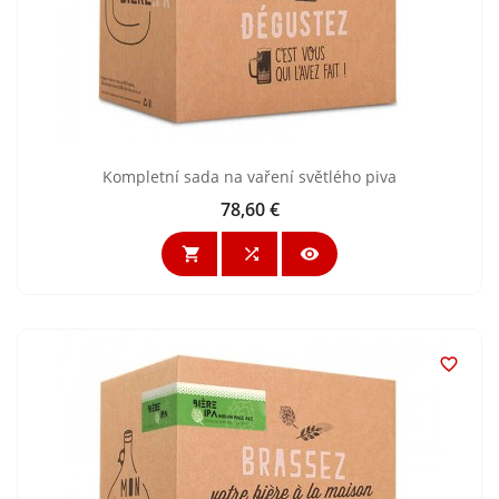
Kompletní sada na vaření světlého piva
78,60 €
Cijena



