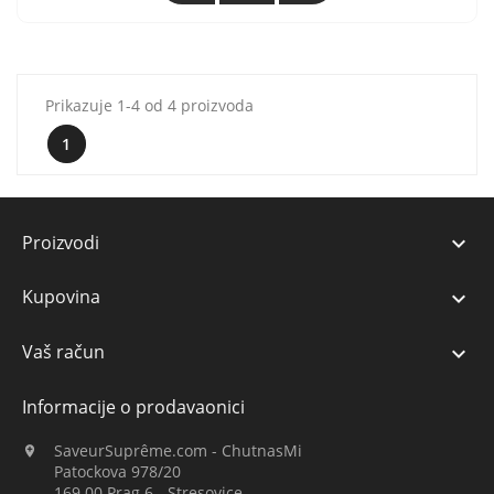
Prikazuje 1-4 od 4 proizvoda
1
Proizvodi

Kupovina

Vaš račun

Informacije o prodavaonici
SaveurSuprême.com - ChutnasMi

Patockova 978/20
169 00 Prag 6 - Stresovice