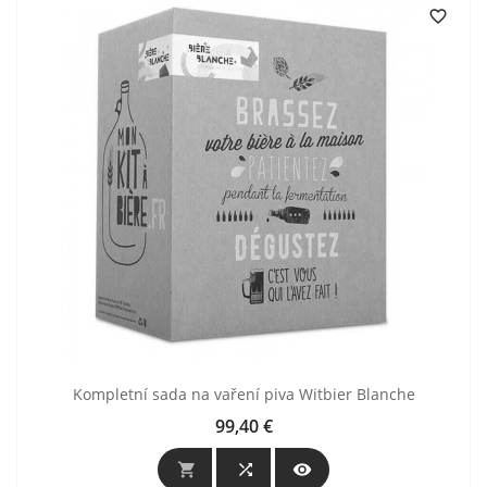

Kompletní sada na vaření piva Witbier Blanche
99,40 €
Cijena


