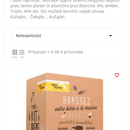
i vaše najmilije. Skuhajte sjajno svijetlo belgijsko svijetlo
pivo, tamni porter ili pšenično pivo Blanche, IPA, Amber,
Triple, APA stil. Set možete koristiti uvijek iznova.
Kuhajte... Čekajte... Kušajte!

Relevantnost


Prikazuje 1-4 od 4 proizvoda
Grid
List
