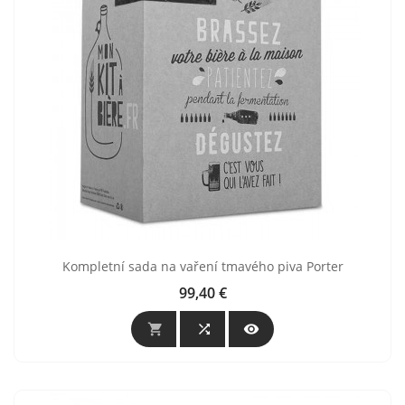
Kompletní sada na vaření tmavého piva Porter
99,40 €
Cijena


