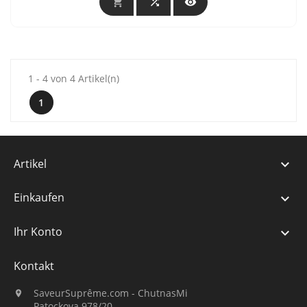



1 - 4 von 4 Artikel(n)
1
Artikel

Einkaufen

Ihr Konto

Kontakt
SaveurSuprême.com - ChutnasMi

Patockova 978/20