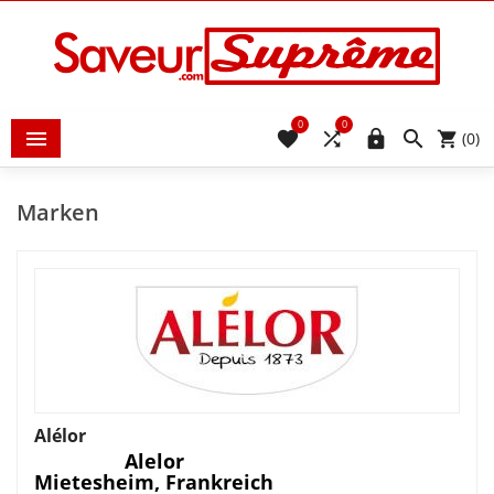
0
0





(0)
Marken
Alélor
Alelor
Mietesheim, Frankreich