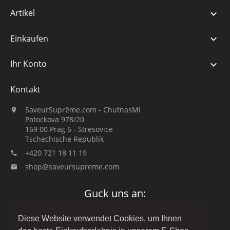
Artikel

Einkaufen

Ihr Konto

Kontakt
SaveurSuprême.com - ChutnasMi

Patockova 978/20
169 00 Prag 6 - Stresovice
Tschechische Republik
+420 721 18 11 19

shop@saveursupreme.com

Guck uns an:
Diese Website verwendet Cookies, um Ihnen