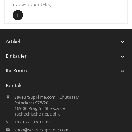
1 - 2 von 2 Artikel(n)
1
Artikel

Einkaufen

Ihr Konto

Kontakt
SaveurSuprême.com - ChutnasMi

Patockova 978/20
169 00 Prag 6 - Stresovice
Tschechische Republik
+420 721 18 11 19

shop@saveursupreme.com
