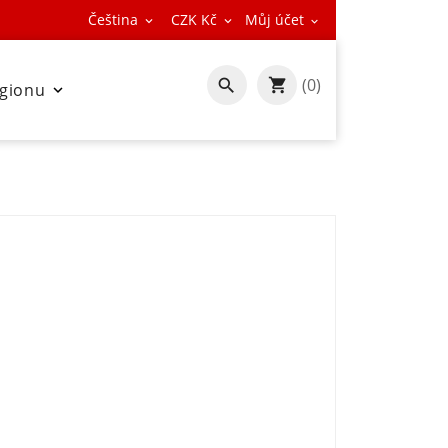
Čeština
CZK Kč
Můj účet



(0)

egionu
