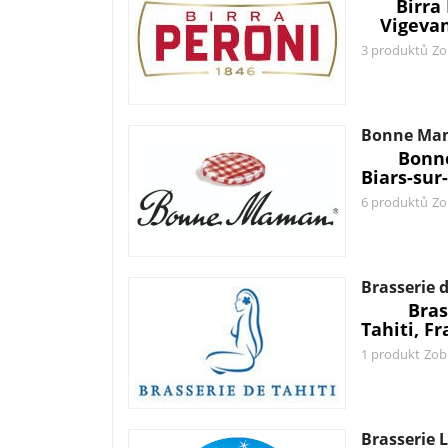
Birra
Vigevan
3 produktů
Zo
Bonne Ma
Bonn
Biars-sur
6 produktů
Zo
Brasserie d
Bras
Tahiti, F
1 produkt
Zob
Brasserie L