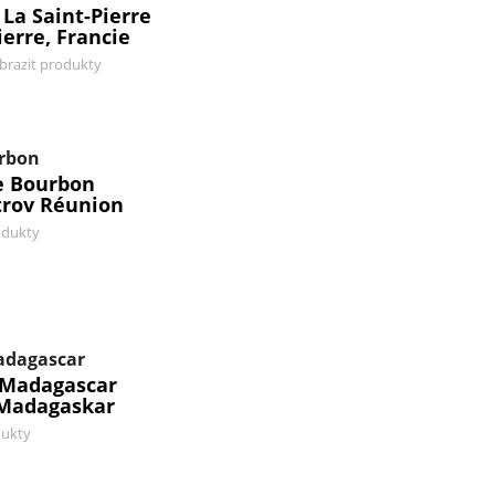
 La Saint-Pierre
ierre, Francie
brazit produkty
urbon
e Bourbon
trov Réunion
odukty
Madagascar
r Madagascar
 Madagaskar
dukty