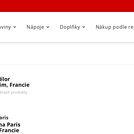
aviny
Nápoje
Doplňky
Nákup podle r



élor
im, Francie
brazit produkty
aris
na Paris
 Francie