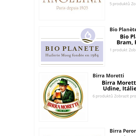
5 produktů
Zo
Bio Planèt
Bio P
Bram, 
1 produkt
Zob
Birra Moretti
Birra Morett
Udine, Itáli
6 produktů
Zobrazit pr
Birra Pero