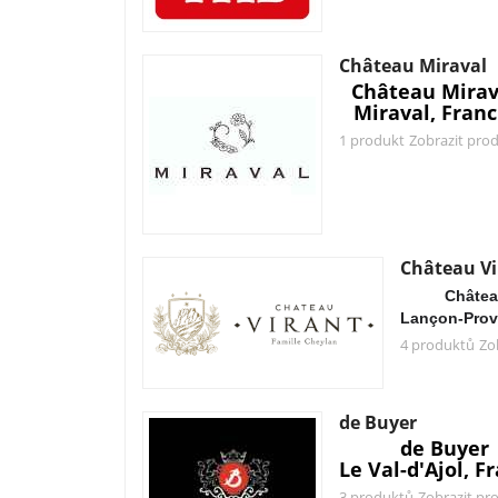
Château Miraval
Château Mirav
Miraval, Franc
1 produkt
Zobrazit pro
Château Vi
Châtea
Lançon-Prov
4 produktů
Zo
de Buyer
de Buyer
Le Val-d'Ajol, F
3 produktů
Zobrazit pr