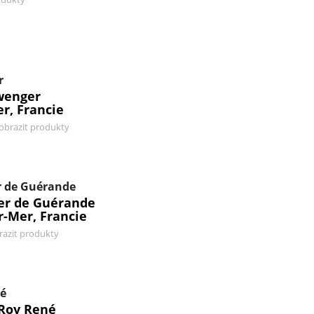
r
wenger
er, Francie
obrazit produkty
r de Guérande
ier de Guérande
r-Mer, Francie
razit produkty
né
Roy René