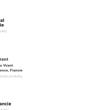
al
ie
dukty
rant
u Virant
ence, Francie
brazit produkty
rancie
odukty