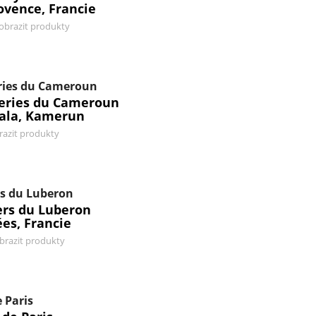
ovence, Francie
obrazit produkty
ries du Cameroun
series du Cameroun
ala, Kamerun
razit produkty
s du Luberon
ers du Luberon
es, Francie
brazit produkty
 Paris