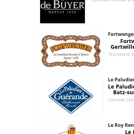
Fortwenge
Fort
Gertwill
19 produktů
Z
Le Paludie
Le Palud
Batz-su
1 produkt
Zob
Le Roy Re
Le 