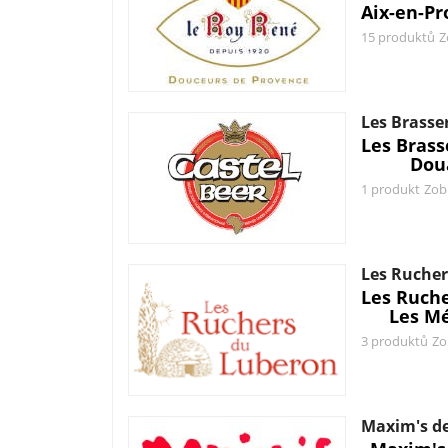
Aix-en-Pr
15 produktů
Z
Les Brasse
Les Bras
Dou
1 produkt
Zob
Les Rucher
Les Ruch
Les Mé
3 produktů
Zo
Maxim's de