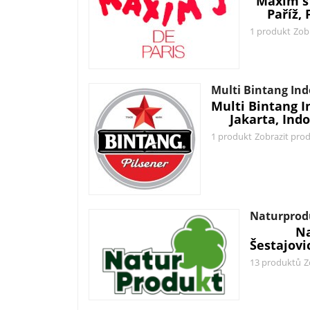
Maxim's 
Paříž, 
1 produkt
Zob
Multi Bintang In
Multi Bintang I
Jakarta, Ind
1 produkt
Zobrazit pro
Naturprod
Na
Šestajovi
13 produktů
Z