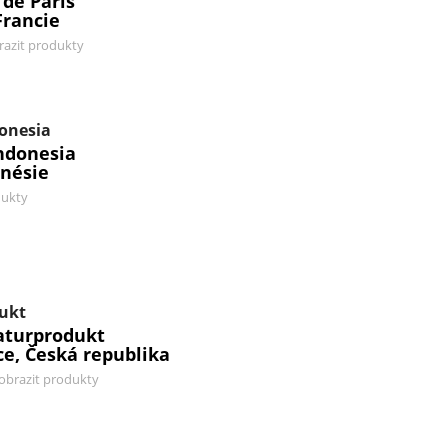
de Paris
Francie
razit produkty
donesia
ndonesia
onésie
dukty
ukt
turprodukt
ce, Česká republika
obrazit produkty