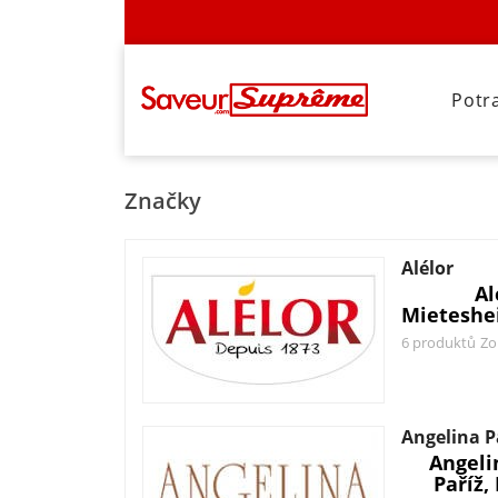
Potr
Značky
Alélor
Al
Mieteshe
6 produktů
Zo
Angelina P
Angeli
Paříž,