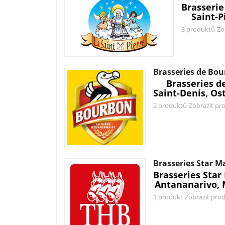
Brasserie
Saint-P
3 produktů
Zo
Brasseries de Bo
Brasseries d
Saint-Denis, Os
2 produktů
Zobrazit pr
Brasseries Star 
Brasseries Sta
Antananarivo,
1 produkt
Zobrazit pro