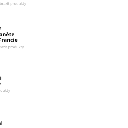
brazit produkty
e
lanète
Francie
razit produkty
i
e
odukty
ni