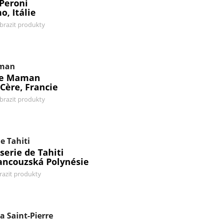
 Peroni
o, Itálie
brazit produkty
man
e Maman
-Cère, Francie
brazit produkty
e Tahiti
serie de Tahiti
rancouzská Polynésie
razit produkty
a Saint-Pierre