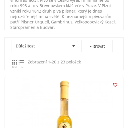
vinohradnictví. Pivo se v Česku vyrábí minimálně od
roku 993 a to v Břevnovském klášteře v Praze. V Plzni
vznikl roku 1842 druh piva pilsner, který je dnes
nejrozšířenějším na světě. K neznámějším pivovarům
patří Pilsner Urquell, Gambrinus, Velkopopovický Kozel,
Staropramen a Budvar.

Důležitost
Filtrovat


Zobrazení 1-20 z 23 položek
Grid
List
