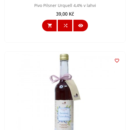
Pivo Pilsner Urquell 4,4% v lahvi
39,00 Kč
Cena



