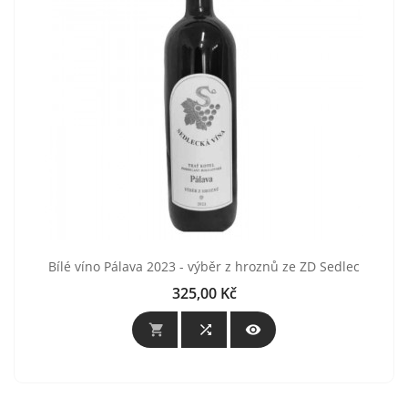
Bílé víno Pálava 2023 - výběr z hroznů ze ZD Sedlec
325,00 Kč
Cena


