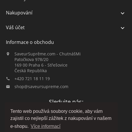
Nakupování

Váš účet

Informace o obchodu
SaveurSuprême.com - ChutnášMi

Patočkova 978/20
169 00 Praha 6 - Střešovice
Česká Republika
+420 721 18 11 19

shop@saveursupreme.com

Sledujte nás:
Tento web používá soubory cookie, aby vám
zajistil co nejlepší zážitek z nakupování v našem
e-shopu.
Více informací