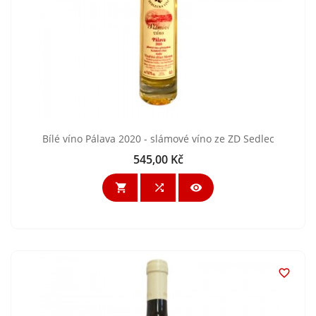
Bílé víno Pálava 2020 - slámové víno ze ZD Sedlec
545,00 Kč
Cena



