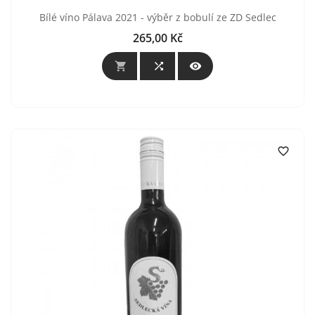
Bílé víno Pálava 2021 - výběr z bobulí ze ZD Sedlec
265,00 Kč
Cena



