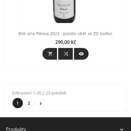
Bílé víno Pálava 2023 - pozdní sběr ze ZD Sedlec
290,00 Kč
Cena



Zobrazení 1-20 z 23 položek
1
2

Produkty
