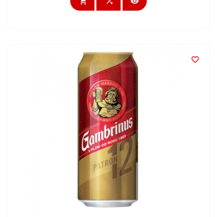



