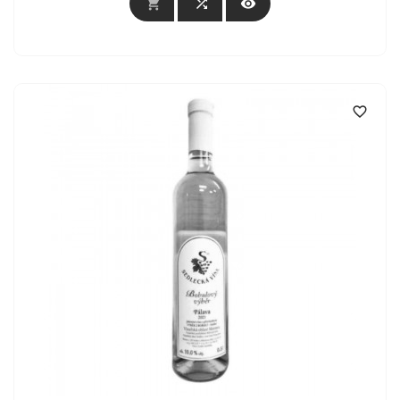



