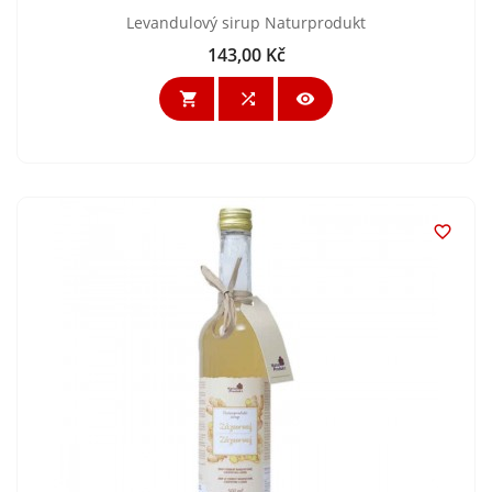
Levandulový sirup Naturprodukt
143,00 Kč
Cena



