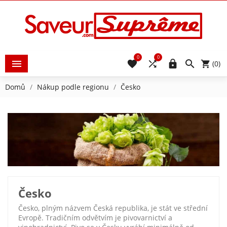
0
0





(0)
Domů
Nákup podle regionu
Česko
Česko
Česko, plným názvem Česká republika, je stát ve střední
Evropě. Tradičním odvětvím je pivovarnictví a