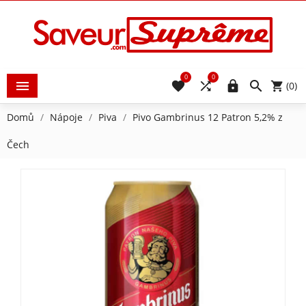
0
0





(0)
Domů
Nápoje
Piva
Pivo Gambrinus 12 Patron 5,2% z
Čech