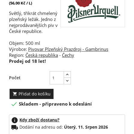
(56,00 Kč / L)
Světlý, třikrát chmelený
plzeňský ležák. Jedno z
nejprodávanějších piv v
České republice.
Objem: 500 ml
Výrobce:
Pivovar Plzeňský Prazdroj
- Gambrinus
Region:
Česká republika
-
Čechy
Prodej od 18 let!
Počet
Přidat do košíku


Skladem - připraveno k odeslání
info
Kdy zboží dostanu?
local_shipping
Dodání na adresu od:
Úterý, 11. Srpen 2026