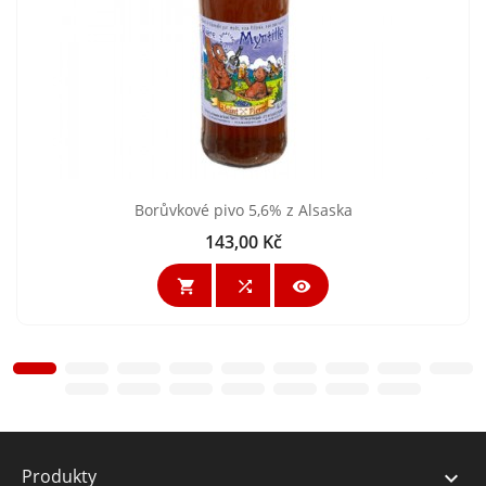
Borůvkové pivo 5,6% z Alsaska
143,00 Kč
Cena



Produkty
