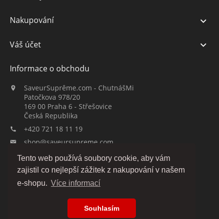
Nakupování

Váš účet

Informace o obchodu
SaveurSuprême.com - ChutnášMi

Patočkova 978/20
169 00 Praha 6 - Střešovice
Česká Republika
+420 721 18 11 19

shop@saveursupreme.com

Tento web používá soubory cookie, aby vám
Sledujte nás:
zajistil co nejlepší zážitek z nakupování v našem
e-shopu.
Více informací
Souhlasím