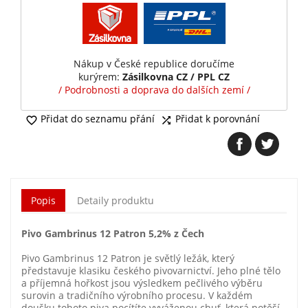
Nákup v České republice doručíme
kurýrem:
Zásilkovna CZ / PPL CZ
/ Podrobnosti a doprava do dalších zemí /
Přidat do seznamu přání
Přidat k porovnání


Popis
Detaily produktu
Pivo Gambrinus 12 Patron 5,2% z Čech
Pivo Gambrinus 12 Patron je světlý ležák, který
představuje klasiku českého pivovarnictví. Jeho plné tělo
a příjemná hořkost jsou výsledkem pečlivého výběru
surovin a tradičního výrobního procesu. V každém
doušku tohoto piva pocítíte vyváženou chuť, která potěší