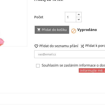
Počet
Vyprodáno
Přidat do košíku


Přidat k por
Přidat do seznamu přání


Souhlasím se zasláním informace o do
Informujte mě, 