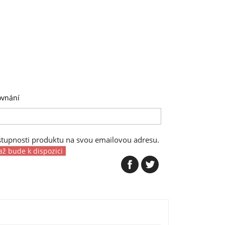
ovnání
stupnosti produktu na svou emailovou adresu.
až bude k dispozici