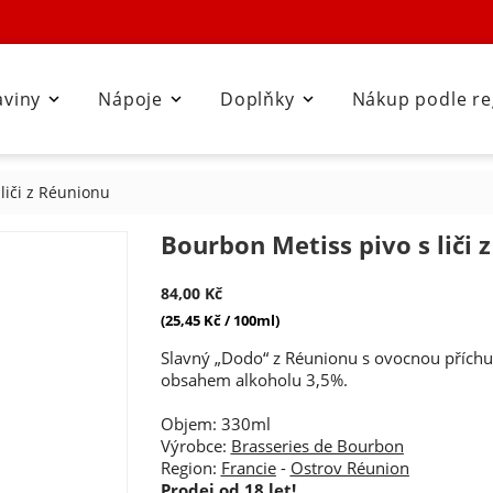
aviny
Nápoje
Doplňky
Nákup podle r



liči z Réunionu
Bourbon Metiss pivo s liči 
84,00 Kč
(25,45 Kč / 100ml)
Slavný „Dodo“ z Réunionu s ovocnou příchu
obsahem alkoholu 3,5%.
Objem: 330ml
Výrobce:
Brasseries de Bourbon
Region:
Francie
-
Ostrov Réunion
Prodej od 18 let!