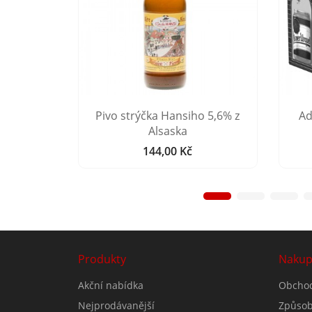
aru 5,4%
Pivo strýčka Hansiho 5,6% z
Ad
Alsaska
144,00 Kč
Cena
Produkty
Nakup
Akční nabídka
Obchod
Nejprodávanější
Způsob