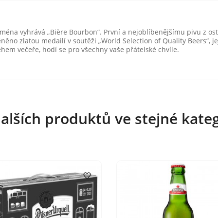
 jména vyhrává „Bière Bourbon“. První a nejoblíbenějšímu pivu z o
ěno zlatou medailí v soutěži „World Selection of Quality Beers“, jej
ěhem večeře, hodí se pro všechny vaše přátelské chvíle.
alších produktů ve stejné kateg
