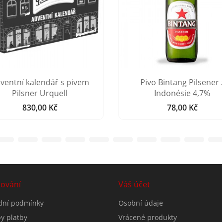
ventní kalendář s pivem
Pivo Bintang Pilsener 
Pilsner Urquell
Indonésie 4,7%
830,00 Kč
78,00 Kč
Cena
Cena
ování
Váš účet
ní podmínky
Osobní údaje
y platby
Vrácené produkty