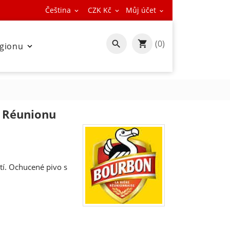
Čeština
CZK Kč
Můj účet



(0)

egionu

z Réunionu
tí. Ochucené pivo s