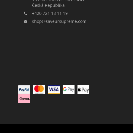
Česká Republika
+420 721 18 11 19

shop@saveursupreme.com
