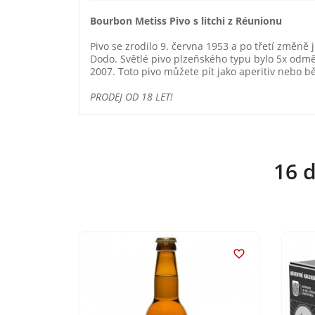
Bourbon Metiss Pivo s litchi z Réunionu
Pivo se zrodilo 9. června 1953 a po třetí změně
Dodo. Světlé pivo plzeňského typu bylo 5x odměn
2007. Toto pivo můžete pít jako aperitiv nebo b
PRODEJ OD 18 LET!
16 d

