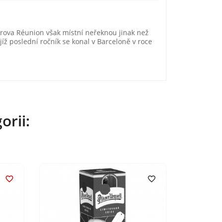
strova Réunion však místní neřeknou jinak než
íž poslední ročník se konal v Barceloně v roce
orii:

