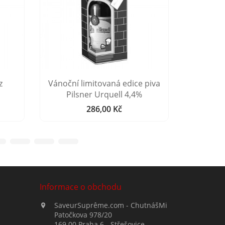
z
Vánoční limitovaná edice piva
Pivo B
Pilsner Urquell 4,4%
286,00 Kč
Cena
Informace o obchodu
SaveurSuprême.com - ChutnášMi

Patočkova 978/20
169 00 Praha 6 - Střešovice