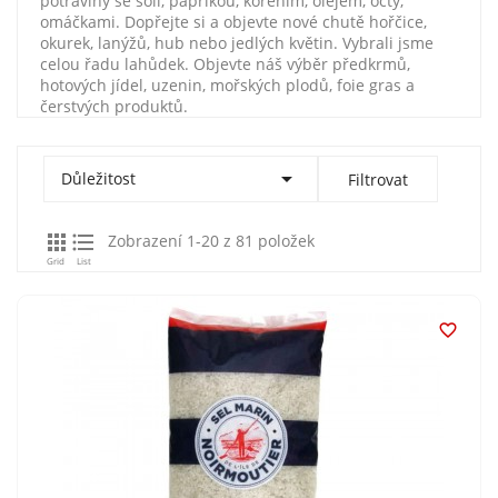
potraviny se solí, paprikou, kořením, olejem, octy,
omáčkami. Dopřejte si a objevte nové chutě hořčice,
okurek, lanýžů, hub nebo jedlých květin. Vybrali jsme
celou řadu lahůdek. Objevte náš výběr předkrmů,
hotových jídel, uzenin, mořských plodů, foie gras a
čerstvých produktů.

Důležitost
Filtrovat


Zobrazení 1-20 z 81 položek
Grid
List
