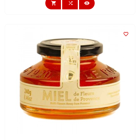



