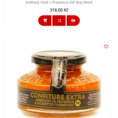
Květový med z Provence IGP Roy René
318,00 Kč
Cena



