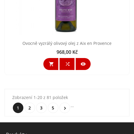
Ovocně vyzrálý olivový olej z Aix en Provence
968,00 Kč
Cena



Zobrazení 1-20 z 81 položek
…
1
2
3
5
