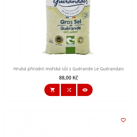
Hrubá přírodní mořská sůl z Guérande Le Guérandais
88,00 Kč
Cena



