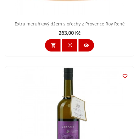
Extra meruňkový džem s ořechy z Provence Roy René
263,00 Kč
Cena



