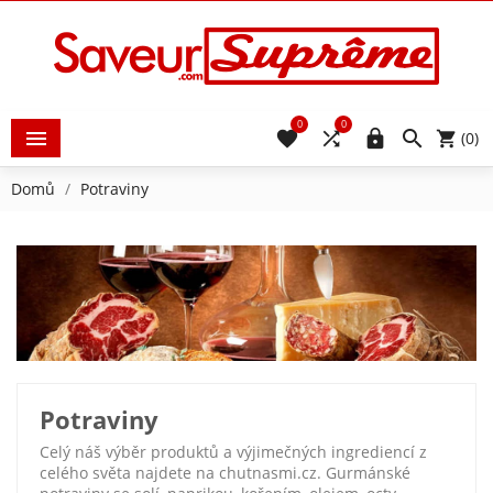
0
0





(0)
Domů
Potraviny
Potraviny
Celý náš výběr produktů a výjimečných ingrediencí z
celého světa najdete na chutnasmi.cz. Gurmánské