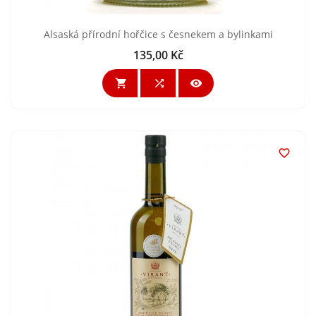
Alsaská přírodní hořčice s česnekem a bylinkami
135,00 Kč
Cena



