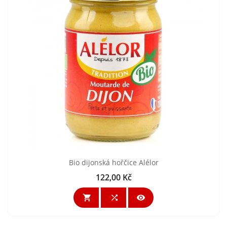
Bio dijonská hořčice Alélor
122,00 Kč
Cena


