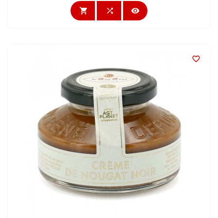



