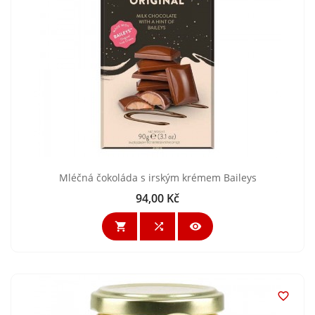
Mléčná čokoláda s irským krémem Baileys
94,00 Kč
Cena



