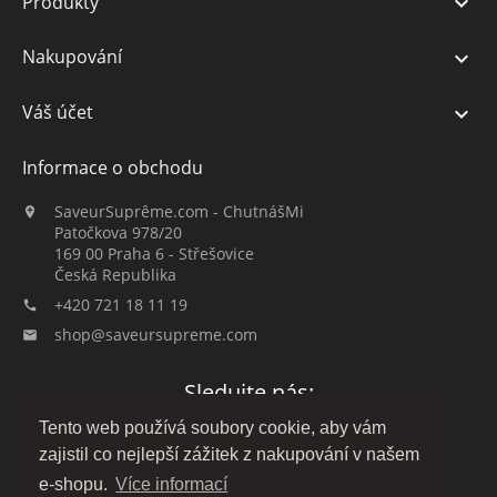
Produkty

Nakupování

Váš účet

Informace o obchodu
SaveurSuprême.com - ChutnášMi

Patočkova 978/20
169 00 Praha 6 - Střešovice
Česká Republika
+420 721 18 11 19

shop@saveursupreme.com

Sledujte nás:
Tento web používá soubory cookie, aby vám
zajistil co nejlepší zážitek z nakupování v našem
e-shopu.
Více informací