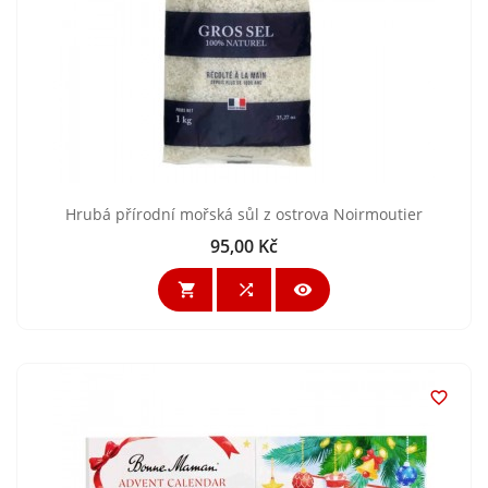
Hrubá přírodní mořská sůl z ostrova Noirmoutier
95,00 Kč
Cena



