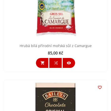
Hrubá bílá přírodní mořská sůl z Camargue
85,00 Kč
Cena



