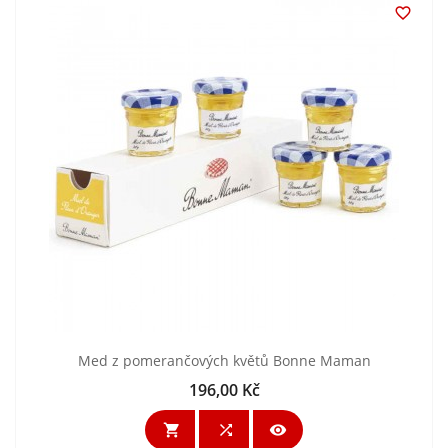

Med z pomerančových květů Bonne Maman
196,00 Kč
Cena


