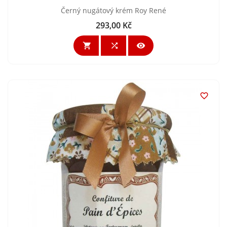
Černý nugátový krém Roy René
293,00 Kč
Cena



