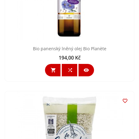
Bio panenský lněný olej Bio Planète
194,00 Kč
Cena



