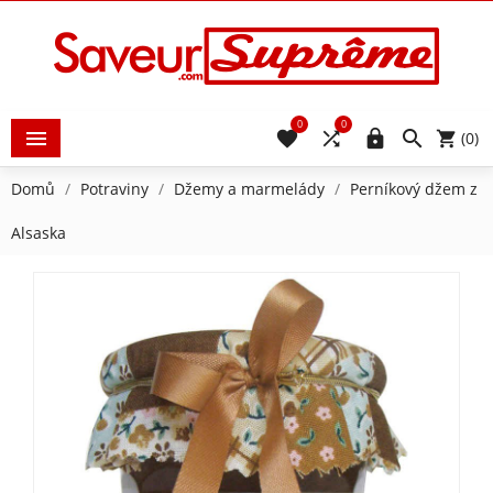
0
0





(0)
Domů
Potraviny
Džemy a marmelády
Perníkový džem z
Alsaska