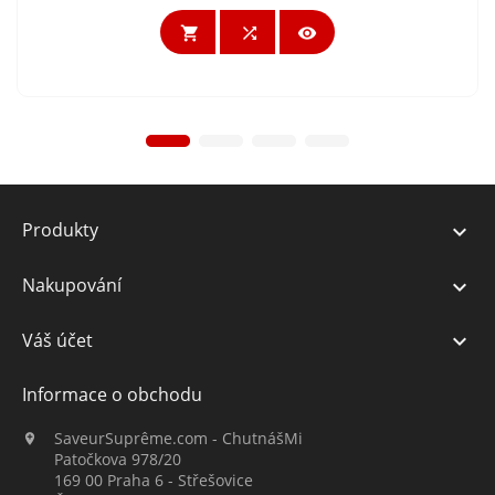



Produkty

Nakupování

Váš účet

Informace o obchodu
SaveurSuprême.com - ChutnášMi

Patočkova 978/20
169 00 Praha 6 - Střešovice