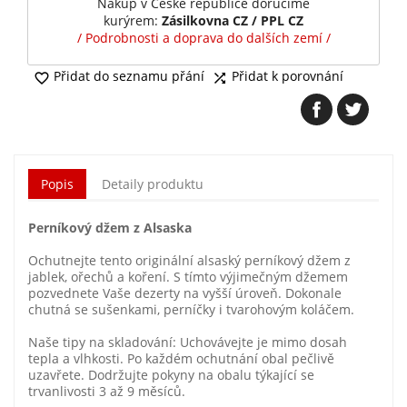
Nákup v České republice doručíme
kurýrem:
Zásilkovna CZ / PPL CZ
/ Podrobnosti a doprava do dalších zemí /
Přidat do seznamu přání
Přidat k porovnání


Popis
Detaily produktu
Perníkový džem z Alsaska
Ochutnejte tento originální alsaský perníkový džem z
jablek, ořechů a koření. S tímto výjimečným džemem
pozvednete Vaše dezerty na vyšší úroveň. Dokonale
chutná se sušenkami, perníčky i tvarohovým koláčem.
Naše tipy na skladování: Uchovávejte je mimo dosah
tepla a vlhkosti. Po každém ochutnání obal pečlivě
uzavřete. Dodržujte pokyny na obalu týkající se
trvanlivosti 3 až 9 měsíců.