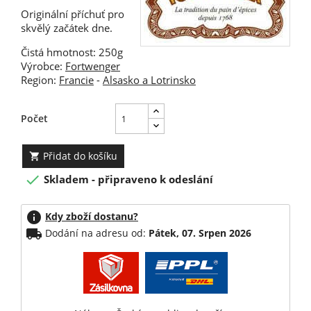
Originální příchuť pro
skvělý začátek dne.
Čistá hmotnost: 250g
Výrobce:
Fortwenger
Region:
Francie
-
Alsasko a Lotrinsko
Počet
Přidat do košíku


Skladem - připraveno k odeslání
info
Kdy zboží dostanu?
local_shipping
Dodání na adresu od:
Pátek, 07. Srpen 2026