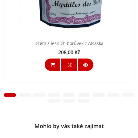
Džem z lesních borůvek z Alsaska
208,00 Kč
Cena



Mohlo by vás také zajímat