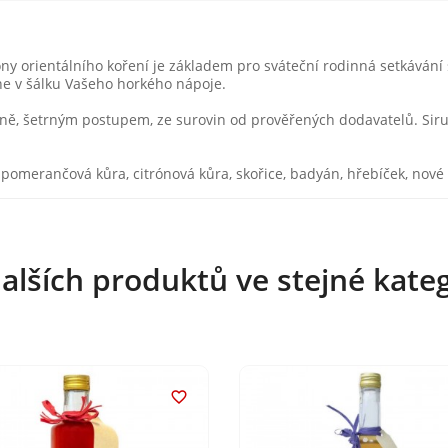
 orientálního koření je základem pro sváteční rodinná setkávání 
ne v šálku Vašeho horkého nápoje.
ě, šetrným postupem, ze surovin od prověřených dodavatelů. Sirup
, pomerančová kůra, citrónová kůra, skořice, badyán, hřebíček, nové
alších produktů ve stejné kateg
