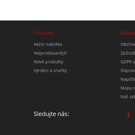
Produkty
Nakup
Akční nabídka
Obchod
Nejprodávanější
Způsob
Nové produkty
GDPR a
Výrobci a značky
Doprav
Napišt
Mapa s
Náš skl
Sledujte nás: