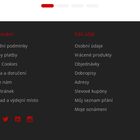
ování
Váš účet
ní podmínky
Osobní údaje
y platby
Vrácené produkty
 Cookies
Objednávky
a a doručení
Dobropisy
e nám
Adresy
tránek
Slevové kupóny
ad a výdejní místo
Můj seznam přání
Moje oznámení