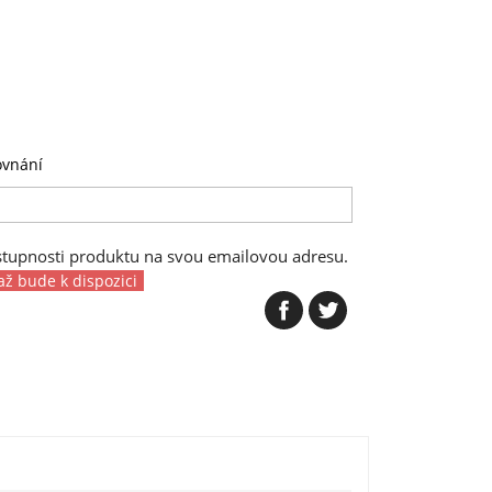
ovnání
stupnosti produktu na svou emailovou adresu.
až bude k dispozici