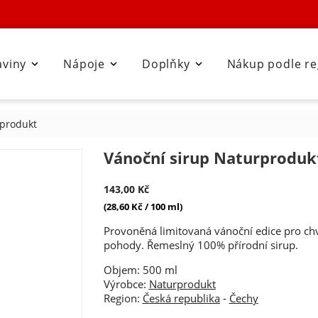
aviny
Nápoje
Doplňky
Nákup podle r



rprodukt
Vánoční sirup Naturproduk
143,00 Kč
(28,60 Kč / 100 ml)
Provoněná limitovaná vánoční edice pro chví
pohody. Řemeslný 100% přírodní sirup.
Objem: 500 ml
Výrobce:
Naturprodukt
Region:
Česká republika
-
Čechy