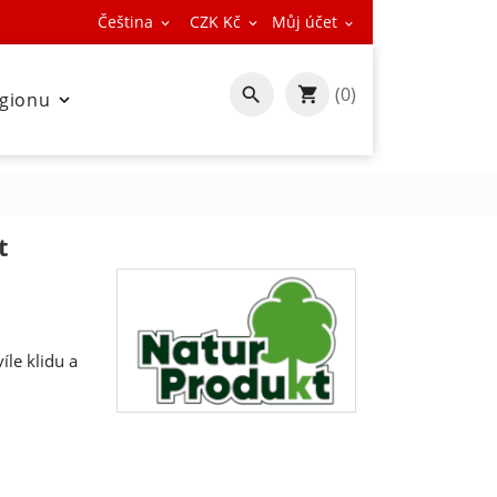
Čeština
CZK Kč
Můj účet



(0)

egionu

t
le klidu a