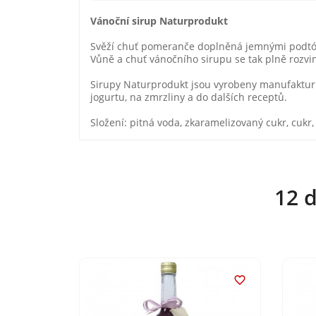
Vánoční sirup Naturprodukt
Svěží chuť pomeranče doplněná jemnými podtóny
Vůně a chuť vánočního sirupu se tak plně rozvi
Sirupy Naturprodukt jsou vyrobeny manufakturn
jogurtu, na zmrzliny a do dalších receptů.
Složení: pitná voda, zkaramelizovaný cukr, cukr
12 d

