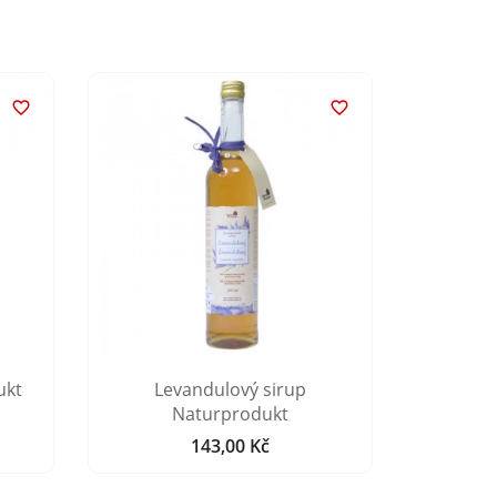


ukt
Levandulový sirup
Borůvkov
Naturprodukt
143,00 Kč
Cena