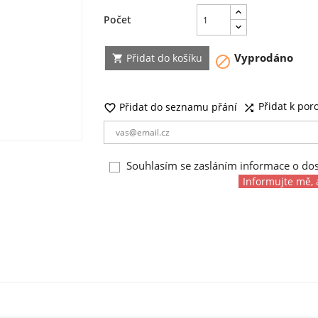
Počet
Vyprodáno
Přidat do košíku


Přidat k por
Přidat do seznamu přání


Souhlasím se zasláním informace o do
Informujte mě, 