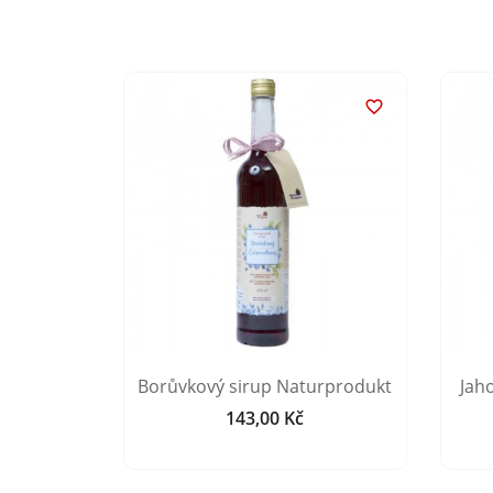


rup
Borůvkový sirup Naturprodukt
Jah
t
143,00 Kč
Cena