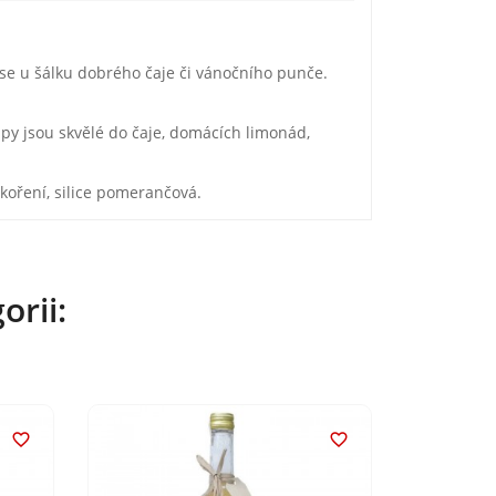
se u šálku dobrého čaje či vánočního punče.
y jsou skvělé do čaje, domácích limonád,
 koření, silice pomerančová.
orii:

