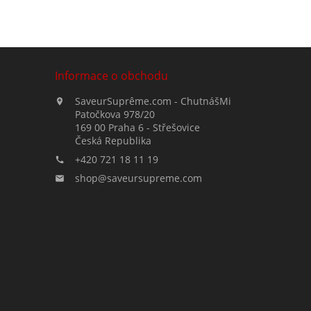
Informace o obchodu
SaveurSuprême.com - ChutnášMi

Patočkova 978/20
169 00 Praha 6 - Střešovice
Česká Republika
+420 721 18 11 19

shop@saveursupreme.com
