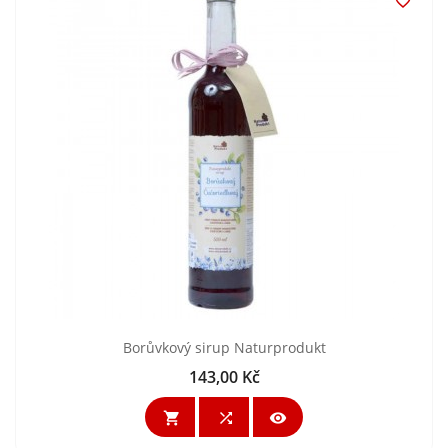

Borůvkový sirup Naturprodukt
143,00 Kč
Cena


