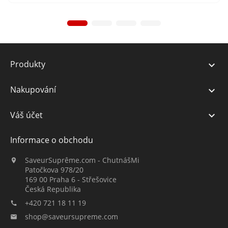
Produkty

Nakupování

Váš účet

Informace o obchodu
SaveurSuprême.com - ChutnášMi

Patočkova 978/20
169 00 Praha 6 - Střešovice
Česká Republika
+420 721 18 11 19

shop@saveursupreme.com
