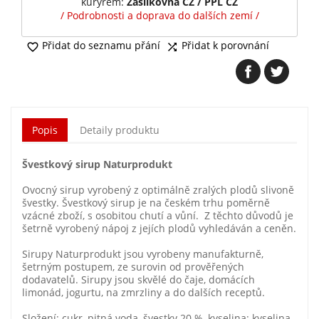
kurýrem:
Zásilkovna CZ / PPL CZ
/ Podrobnosti a doprava do dalších zemí /
Přidat do seznamu přání
Přidat k porovnání


Popis
Detaily produktu
Švestkový sirup Naturprodukt
Ovocný sirup vyrobený z optimálně zralých plodů slivoně
švestky. Švestkový sirup je na českém trhu poměrně
vzácné zboží, s osobitou chutí a vůní. Z těchto důvodů je
šetrně vyrobený nápoj z jejích plodů vyhledáván a ceněn.
Sirupy Naturprodukt jsou vyrobeny manufakturně,
šetrným postupem, ze surovin od prověřených
dodavatelů. Sirupy jsou skvělé do čaje, domácích
limonád, jogurtu, na zmrzliny a do dalších receptů.
Složení: cukr, pitná voda, švestky 20 %, kyselina: kyselina