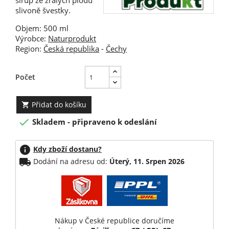
sirup ze zralých plodů
slivoně švestky.
Objem: 500 ml
Výrobce:
Naturprodukt
Region:
Česká republika
-
Čechy
Počet
Přidat do košíku


Skladem - připraveno k odeslání
info
Kdy zboží dostanu?
local_shipping
Dodání na adresu od:
Úterý, 11. Srpen 2026
Nákup v České republice doručíme