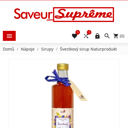
0
0





(0)
Domů
Nápoje
Sirupy
Švestkový sirup Naturprodukt