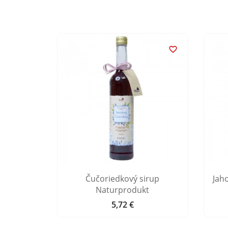


rup
Čučoriedkový sirup
Jah
t
Naturprodukt
5,72 €
Cena