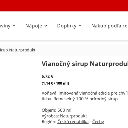
aviny
Nápoje
Doplnky
Nákup podľa r



sirup Naturprodukt
Vianočný sirup Naturprodu
5,72 €
(1,14 € / 100 ml)
Voňavá limitovaná vianočná edícia pre chvíl
ticha. Remeselný 100 % prírodný sirup.
Objem: 500 ml
Výrobca:
Naturprodukt
Región:
Česká republika
-
Čechy