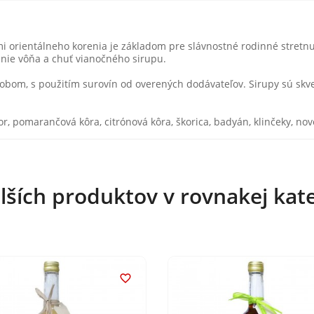
orientálneho korenia je základom pre slávnostné rodinné stretnut
inie vôňa a chuť vianočného sirupu.
bom, s použitím surovín od overených dodávateľov. Sirupy sú skvel
or, pomarančová kôra, citrónová kôra, škorica, badyán, klinčeky, no
lších produktov v rovnakej kate
