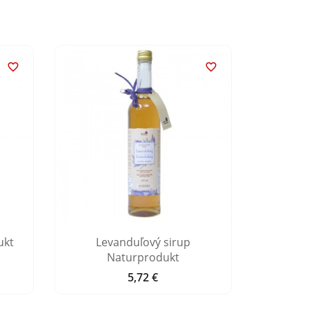


ukt
Levanduľový sirup
Čuč
Naturprodukt
5,72 €
Cena