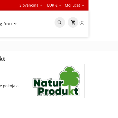
Slovenčina
EUR €
Môj účet



(0)

egiónu

kt
e pokoja a