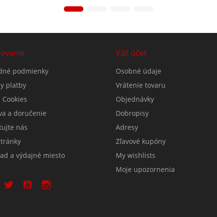
ovanie
Váš účet
dné podmienky
Osobné údaje
y platby
Vrátenie tovaru
 Cookies
Objednávky
va a doručenie
Dobropisy
tujte nás
Adresy
tránky
Zľavové kupóny
lad a výdajné miesto
My wishlists
Moje upozornenia