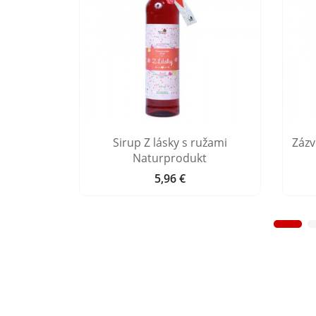
rú pohodu
Sirup Z lásky s ružami
Zázv
t
Naturprodukt
5,96 €
Cena