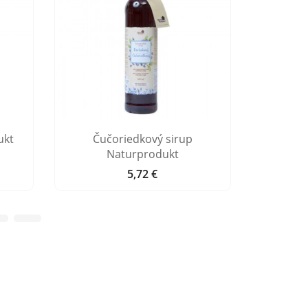
ukt
Čučoriedkový sirup
Citronov
Naturprodukt
5,72 €
Cena