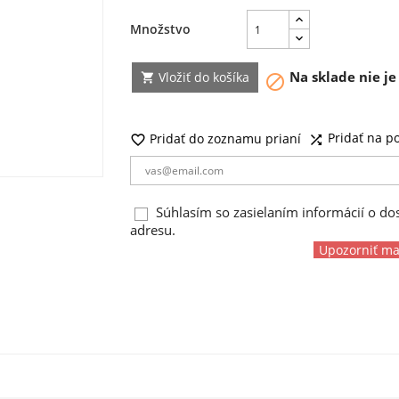
Množstvo
Na sklade nie j
Vložiť do košíka


Pridať na p
Pridať do zoznamu prianí


Súhlasím so zasielaním informácií o d
adresu.
Upozorniť ma