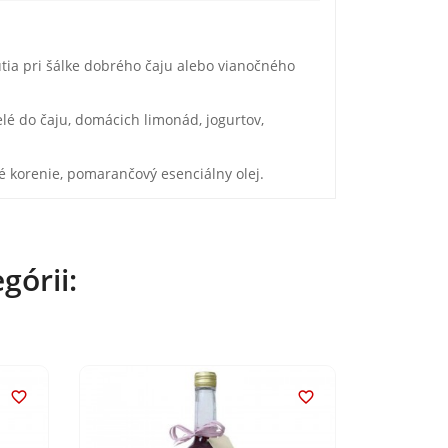
ia pri šálke dobrého čaju alebo vianočného
é do čaju, domácich limonád, jogurtov,
vé korenie, pomarančový esenciálny olej.
górii:

