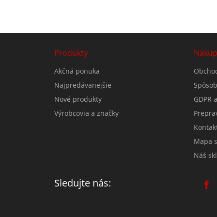
Produkty
Nakup
Akčná ponuka
Obcho
Najpredávanejšie
Spôsob
Nové produkty
GDPR a
Výrobcovia a značky
Prepra
Kontak
Mapa s
Náš sk
Sledujte nás: