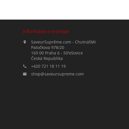
Informácie o e-shope
SaveurSuprême.com - ChutnášMi

Patočkova 978/20
169 00 Praha 6 - Střešovice
Česká Republika
+420 721 18 11 19

shop@saveursupreme.com
