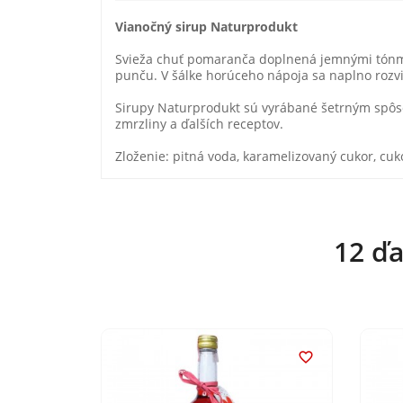
Vianočný sirup Naturprodukt
Svieža chuť pomaranča doplnená jemnými tónmi 
punču. V šálke horúceho nápoja sa naplno rozv
Sirupy Naturprodukt sú vyrábané šetrným spôso
zmrzliny a ďalších receptov.
Zloženie: pitná voda, karamelizovaný cukor, cuk
12 ďa

