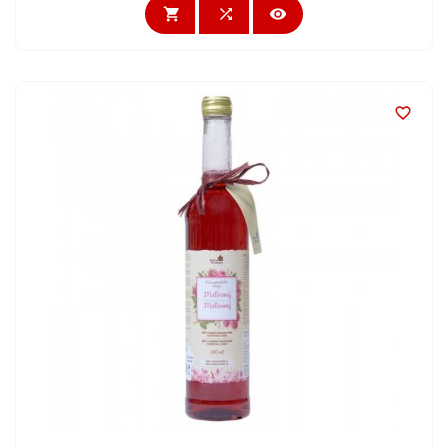



