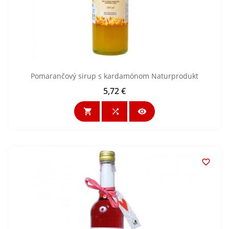
Pomarančový sirup s kardamónom Naturprodukt
5,72 €
Cena



