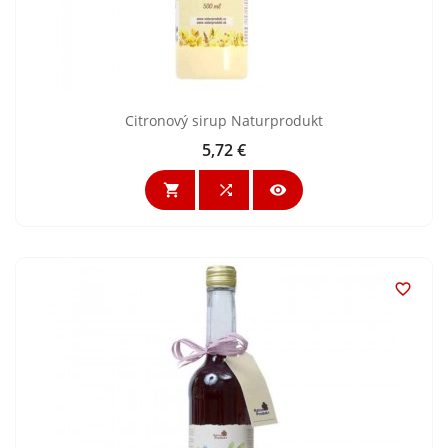
Citronový sirup Naturprodukt
5,72 €
Cena



