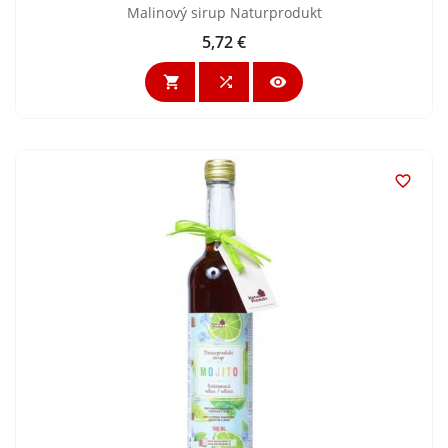
Malinový sirup Naturprodukt
5,72 €
Cena



