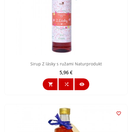
Sirup Z lásky s ružami Naturprodukt
5,96 €
Cena



