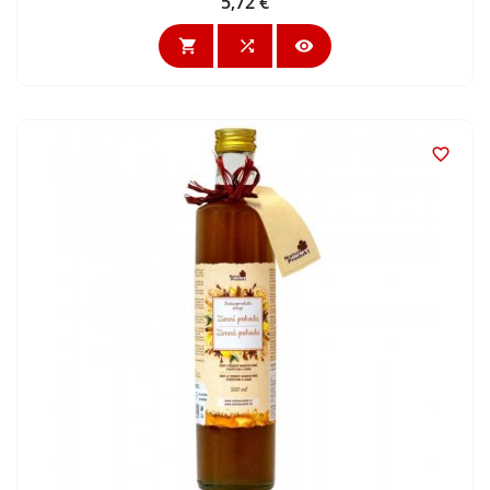
5,72 €
Cena



