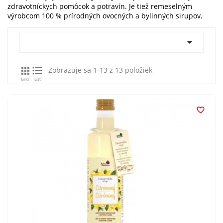
zdravotníckych pomôcok a potravín. Je tiež remeselným
výrobcom 100 % prírodných ovocných a bylinných sirupov.



Zobrazuje sa 1-13 z 13 položiek
Grid
List
