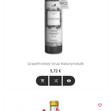
Grapefruitový sirup Naturprodukt
5,72 €
Cena



