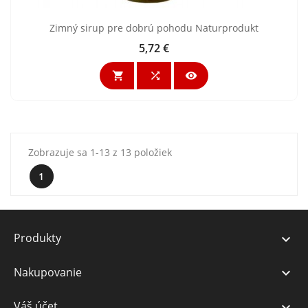
Zimný sirup pre dobrú pohodu Naturprodukt
5,72 €
Cena



Zobrazuje sa 1-13 z 13 položiek
1
Produkty

Nakupovanie

Váš účet
