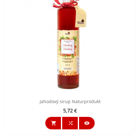
Jahodový sirup Naturprodukt
5,72 €
Cena


