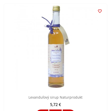

Levanduľový sirup Naturprodukt
5,72 €
Cena