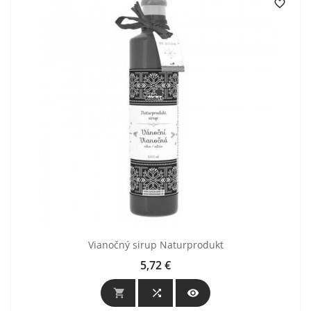

Vianočný sirup Naturprodukt
5,72 €
Cena


