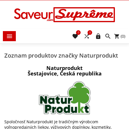
0
0





(0)
Zoznam produktov značky Naturprodukt
Naturprodukt
Šestajovice, Česká republika
Spoločnosť Naturprodukt je tradičným výrobcom
voľnopredajných liekov, výživových doplnkov, kozmetiky,