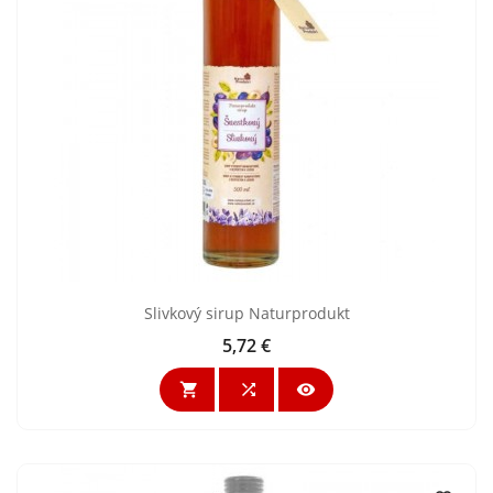
Slivkový sirup Naturprodukt
5,72 €
Cena


