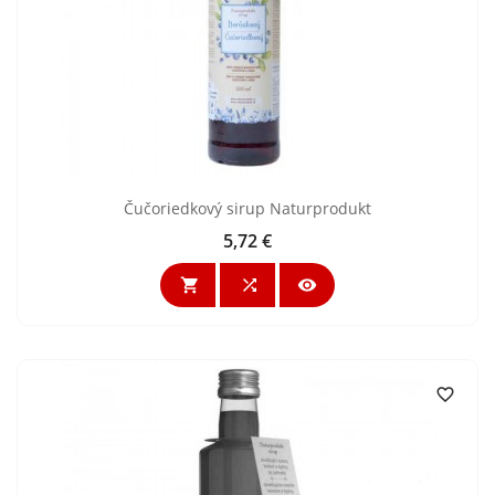
Čučoriedkový sirup Naturprodukt
5,72 €
Cena



