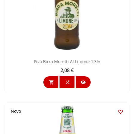
Pivo Birra Moretti Al Limone 1,3%
2,08 €
Cijena



Novo
