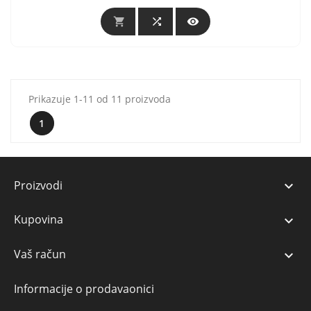



Prikazuje 1-11 od 11 proizvoda
1
Proizvodi

Kupovina

Vaš račun

Informacije o prodavaonici