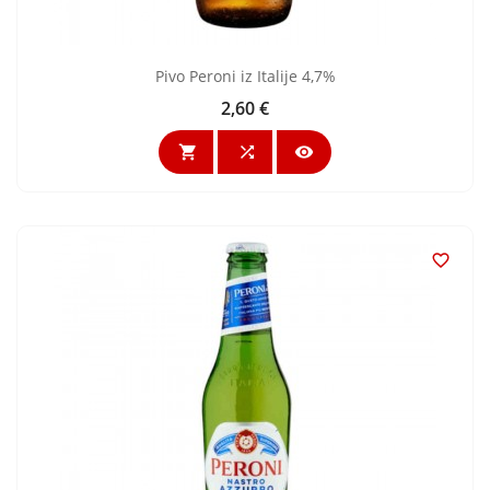
Pivo Peroni iz Italije 4,7%
2,60 €
Cijena



