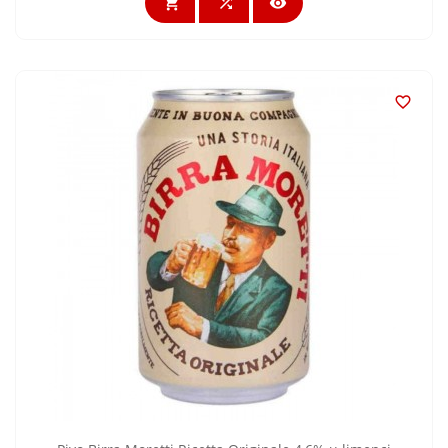



