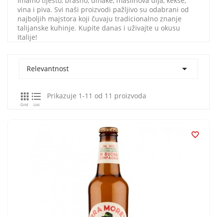
Imamo tijesto, brašno, umake, maslinova ulja, kekse,
vina i piva. Svi naši proizvodi pažljivo su odabrani od
najboljih majstora koji čuvaju tradicionalno znanje
talijanske kuhinje. Kupite danas i uživajte u okusu
Italije!

Relevantnost


Prikazuje 1-11 od 11 proizvoda
Grid
List
