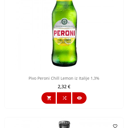
Pivo Peroni Chill Lemon iz Italije 1,3%
2,32 €
Cijena



