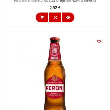
Pivo Birra Moretti Ricetta Originale 4,6% u limenci
2,52 €
Cijena



