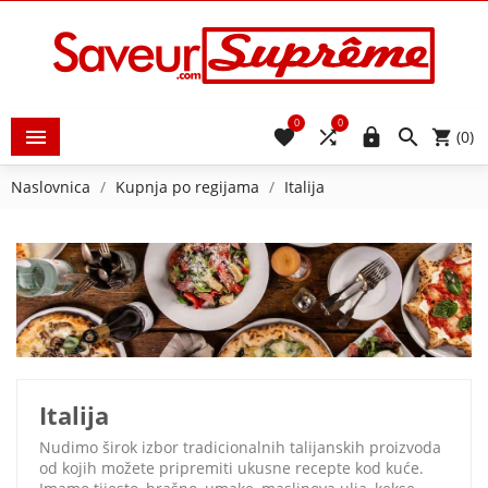
0
0





(0)
Naslovnica
Kupnja po regijama
Italija
Italija
Nudimo širok izbor tradicionalnih talijanskih proizvoda
od kojih možete pripremiti ukusne recepte kod kuće.