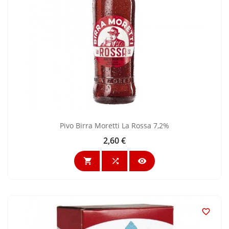
Pivo Birra Moretti La Rossa 7,2%
2,60 €
Cijena



