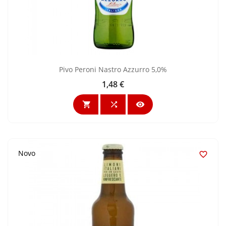
Pivo Peroni Nastro Azzurro 5,0%
1,48 €
Cijena



Novo
