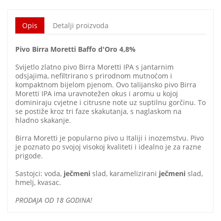
Opis
Detalji proizvoda
Pivo Birra Moretti Baffo d'Oro 4,8%
Svijetlo zlatno pivo Birra Moretti IPA s jantarnim
odsjajima, nefiltrirano s prirodnom mutnoćom i
kompaktnom bijelom pjenom. Ovo talijansko pivo Birra
Moretti IPA ima uravnotežen okus i aromu u kojoj
dominiraju cvjetne i citrusne note uz suptilnu gorčinu. To
se postiže kroz tri faze skakutanja, s naglaskom na
hladno skakanje.
Birra Moretti je popularno pivo u Italiji i inozemstvu. Pivo
je poznato po svojoj visokoj kvaliteti i idealno je za razne
prigode.
Sastojci: voda,
ječmeni
slad, karamelizirani
ječmeni
slad,
hmelj, kvasac.
PRODAJA OD 18 GODINA!