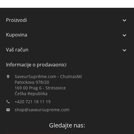
Proizvodi

Kupovina

Vaš račun

Informacije o prodavaonici
SaveurSuprême.com - ChutnasMi

Patockova 978/20
169 00 Prag 6 - Stresovice
Češka Republika
+420 721 18 11 19

shop@saveursupreme.com

Gledajte nas: