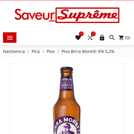
0
0





(0)
Naslovnica
Pića
Pivo
Pivo Birra Moretti IPA 5,2%