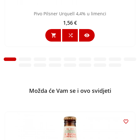
Pivo Pilsner Urquell 4,4% u limenci
1,56 €
Cijena



Možda će Vam se i ovo svidjeti
