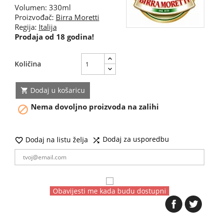
Volumen: 330ml
Proizvođač:
Birra Moretti
Regija:
Italija
Prodaja od 18 godina!
Količina
Dodaj u košaricu

Nema dovoljno proizvoda na zalihi

Dodaj za usporedbu
Dodaj na listu želja


Obavijesti me kada budu dostupni