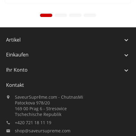
Artikel

Einkaufen

Ihr Konto

Kontakt
SaveurSuprême.com - ChutnasMi

Patockova 978/20
169 00 Prag 6 - Stresovice
Tschechische Republik
+420 721 18 11 19

shop@saveursupreme.com
