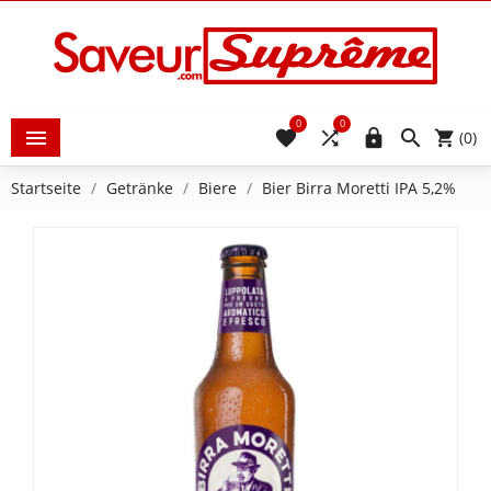
0
0





(0)
Startseite
Getränke
Biere
Bier Birra Moretti IPA 5,2%