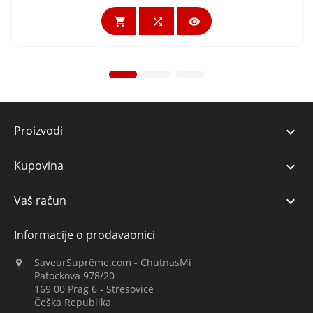



Proizvodi

Kupovina

Vaš račun

Informacije o prodavaonici
SaveurSuprême.com - ChutnasMi

Patockova 978/20
169 00 Prag 6 - Stresovice
Češka Republika