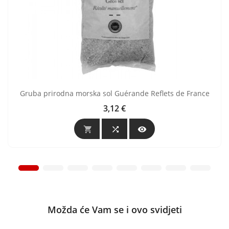
Gruba prirodna morska sol Guérande Reflets de France
3,12 €
Cijena



Možda će Vam se i ovo svidjeti