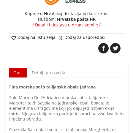
Kupnje u Hrvatskoj dostavljamo kurirskom
službom:
Hrvatska pošta HR
/ Detalji i dostava u druge zemlje /
Dodaj na listu želja
Dodaj za usporedbu


Opis
Detalji proizvoda
Fina morska sol s talijanske obale Jadrana
Sale Marino Dell'Adriatico morska sol iz talijanske
Margherite di Savoia na jadranskoj obali bogata je
elementima u tragovima koji joj daju jedinstven okus i
miris. Njegovo talijansko podrijetlo jamči najvišu kvalitetu
i nježnu obradu.
Piazzolla Sali nalazi se u srcu talijanske Margherita di