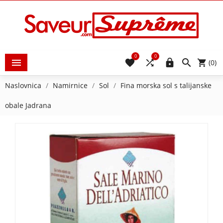
0
0





(0)
Naslovnica
Namirnice
Sol
Fina morska sol s talijanske
obale Jadrana