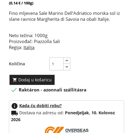
(0,14 € / 100g)
Fino mljevena Sale Marino Dell'Adriatico morska sol iz
slane ravnice Margherita di Savoia na obali Italije.
Neto težina: 1000g
Proizvođač: Piazzolla Sali
Regija:
Italija
Količina
Dodaj u košaricu


Raktáron - azonnali szállításra
info
Kada ću dobiti robu?
local_shipping
Dostava na adresu od:
Ponedjeljak, 10. Kolovoz
2026