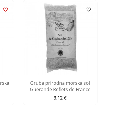


rska
Gruba prirodna morska sol
Gruba p
Guérande Reflets de France
ot
3,12 €
Cijena