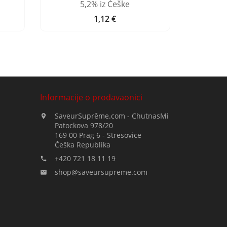
5,2% iz Češke
1,12 €
Cijena
Informacije o prodavaonici
SaveurSuprême.com - ChutnasMi

Patockova 978/20
169 00 Prag 6 - Stresovice
Češka Republika
+420 721 18 11 19

shop@saveursupreme.com
