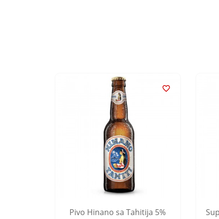


 Patron
Pivo Hinano sa Tahitija 5%
Sup