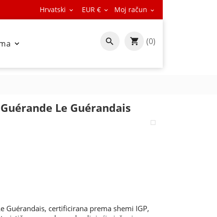
Hrvatski
EUR €
Moj račun



(0)

ama

 Guérande Le Guérandais
 Guérandais, certificirana prema shemi IGP,