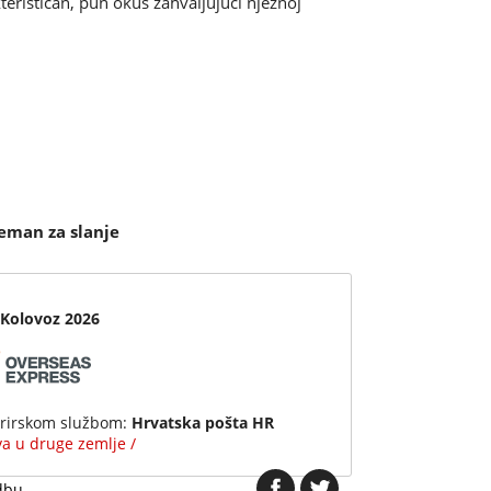
terističan, pun okus zahvaljujući nježnoj
eman za slanje
 Kolovoz 2026
urirskom službom:
Hrvatska pošta HR
ava u druge zemlje /
dbu