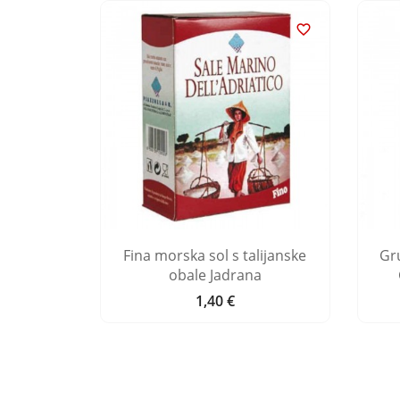


 sol s
Fina morska sol s talijanske
Gr
rtugala
obale Jadrana
1,40 €
Cijena