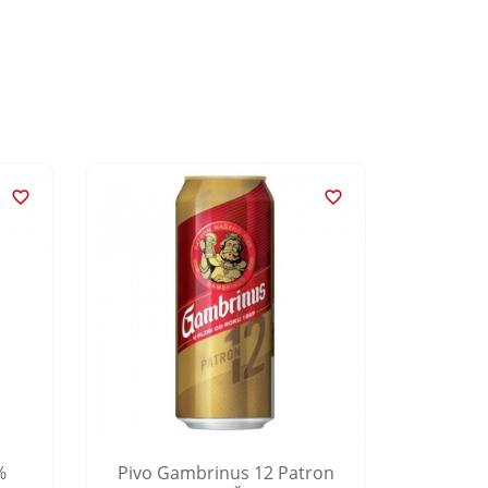


%
Pivo Gambrinus 12 Patron
Pivo H