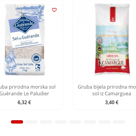

uba prirodna morska sol
Gruba bijela prirodna mo
Guérande Le Paludier
sol iz Camarguea
6,32 €
3,40 €
Cijena
Cijena