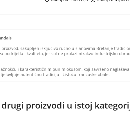


andais
 proizvod, sakupljen isključivo ručno u slanovima Bretanje tradic
va podrijetla i kvaliteta, jer sol ne prolazi nikakvu industrijsku obr
vlažnošću i karakterističnim punim okusom, koji savršeno naglašava
jelovljuje autentičnu tradiciju i čistoću francuske obale.
 drugi proizvodi u istoj kategorij