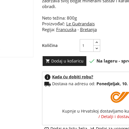
zadržava svoj bogat mineralni sastav i karak
obradi.
Neto težina: 800g
Proizvođač:
Le Guérandais
Regija:
Francuska
-
Bretanja
Količina

Na lageru - spr
Dodaj u košaricu

info
Kada ću dobiti robu?
local_shipping
Dostava na adresu od:
Ponedjeljak, 10.
Kupnje u Hrvatskoj dostavljamo k
/ Detalji i dost
Dodaj na listu želja
Dodaj za uspore