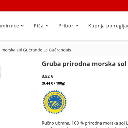
amirnice
Pića
Pribor
Kupnja po regij



 morska sol Guérande Le Guérandais
Gruba prirodna morska sol
3,52 €
(0,44 € / 100g)
Ručno ubrana, 100 % prirodna morska sol Le