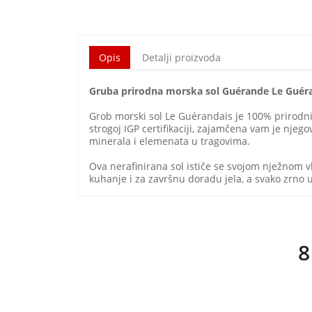
Opis
Detalji proizvoda
Gruba prirodna morska sol Guérande Le Guér
Grob morski sol Le Guérandais je 100% prirodni
strogoj IGP certifikaciji, zajamčena vam je njego
minerala i elemenata u tragovima.
Ova nerafinirana sol ističe se svojom nježnom 
kuhanje i za završnu doradu jela, a svako zrno ut
8