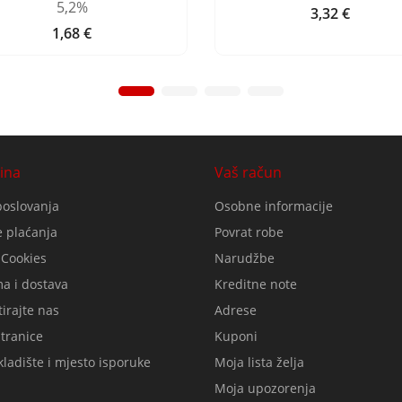
5,2%
3,32 €
Cijena
1,68 €
Cijena
ina
Vaš račun
poslovanja
Osobne informacije
 plaćanja
Povrat robe
 Cookies
Narudžbe
a i dostava
Kreditne note
irajte nas
Adrese
tranice
Kuponi
ladište i mjesto isporuke
Moja lista želja
Moja upozorenja