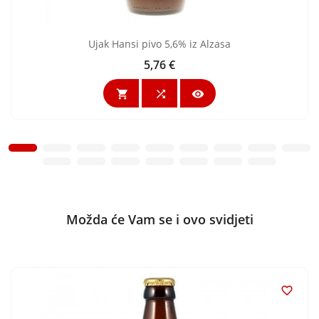
Ujak Hansi pivo 5,6% iz Alzasa
5,76 €
Cijena



Možda će Vam se i ovo svidjeti
