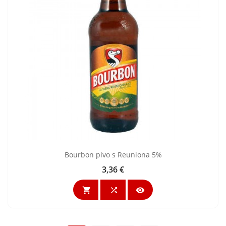
Bourbon pivo s Reuniona 5%
3,36 €
Cijena


