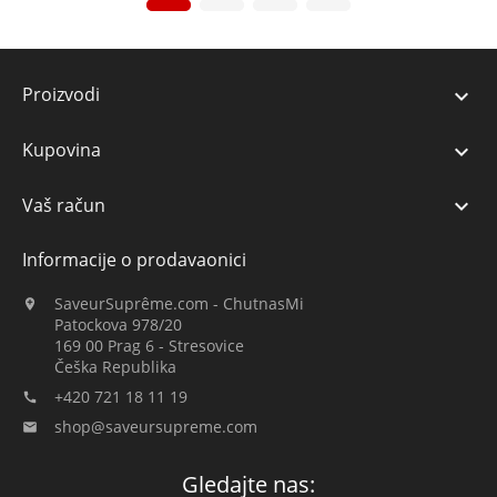
Proizvodi

Kupovina

Vaš račun

Informacije o prodavaonici
SaveurSuprême.com - ChutnasMi

Patockova 978/20
169 00 Prag 6 - Stresovice
Češka Republika
+420 721 18 11 19

shop@saveursupreme.com

Gledajte nas: