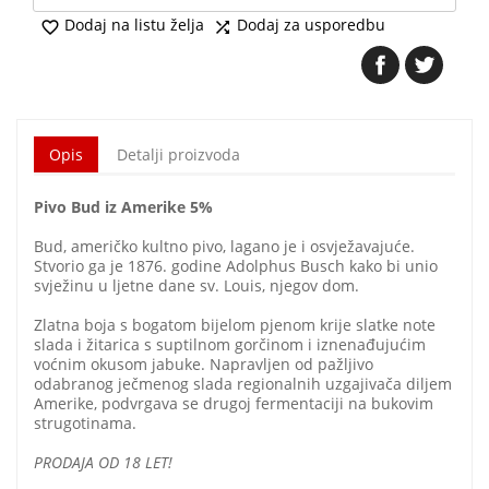
Dodaj na listu želja
Dodaj za usporedbu


Opis
Detalji proizvoda
Pivo Bud iz Amerike 5%
Bud, američko kultno pivo, lagano je i osvježavajuće.
Stvorio ga je 1876. godine Adolphus Busch kako bi unio
svježinu u ljetne dane sv. Louis, njegov dom.
Zlatna boja s bogatom bijelom pjenom krije slatke note
slada i žitarica s suptilnom gorčinom i iznenađujućim
voćnim okusom jabuke. Napravljen od pažljivo
odabranog ječmenog slada regionalnih uzgajivača diljem
Amerike, podvrgava se drugoj fermentaciji na bukovim
strugotinama.
PRODAJA OD 18 LET!