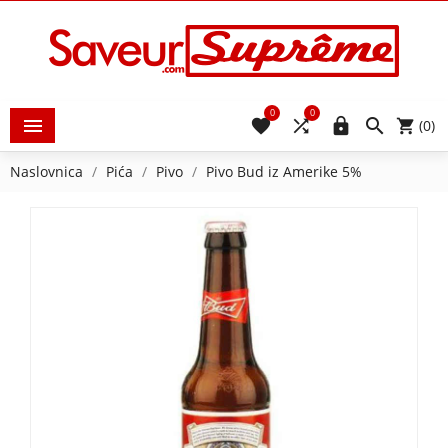
0
0





(0)
Naslovnica
Pića
Pivo
Pivo Bud iz Amerike 5%