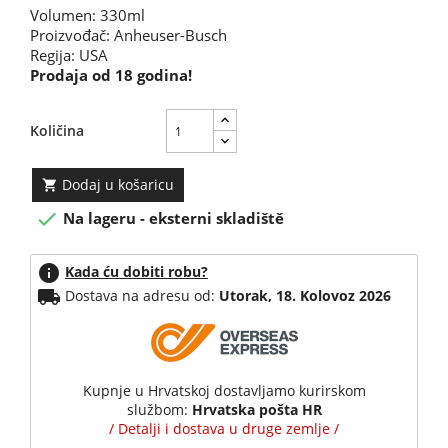
Volumen: 330ml
Proizvođač: Anheuser-Busch
Regija: USA
Prodaja od 18 godina!
Količina
Dodaj u košaricu


Na lageru - eksterni skladiště
info
Kada ću dobiti robu?
local_shipping
Dostava na adresu od:
Utorak, 18. Kolovoz 2026
Kupnje u Hrvatskoj dostavljamo kurirskom
službom:
Hrvatska pošta HR
/ Detalji i dostava u druge zemlje /