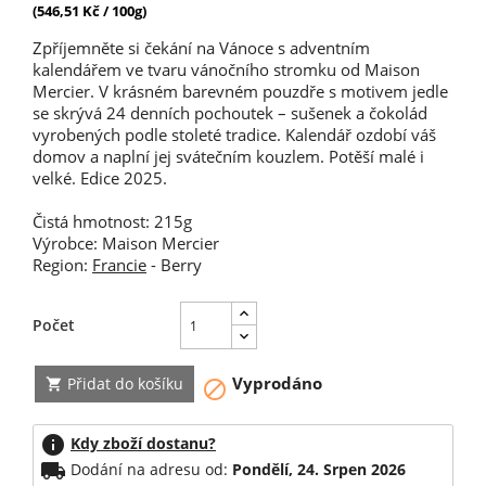
(546,51 Kč / 100g)
Zpříjemněte si čekání na Vánoce s adventním
kalendářem ve tvaru vánočního stromku od Maison
Mercier. V krásném barevném pouzdře s motivem jedle
se skrývá 24 denních pochoutek – sušenek a čokolád
vyrobených podle stoleté tradice. Kalendář ozdobí váš
domov a naplní jej svátečním kouzlem. Potěší malé i
velké. Edice 2025.
Čistá hmotnost: 215g
Výrobce: Maison Mercier
Region:
Francie
- Berry
Počet
Vyprodáno
Přidat do košíku


info
Kdy zboží dostanu?
local_shipping
Dodání na adresu od:
Pondělí, 24. Srpen 2026