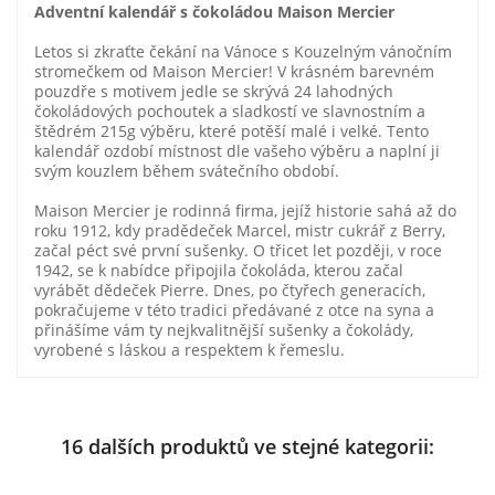
Adventní kalendář s čokoládou Maison Mercier
Letos si zkraťte čekání na Vánoce s Kouzelným vánočním
stromečkem od Maison Mercier! V krásném barevném
pouzdře s motivem jedle se skrývá 24 lahodných
čokoládových pochoutek a sladkostí ve slavnostním a
štědrém 215g výběru, které potěší malé i velké. Tento
kalendář ozdobí místnost dle vašeho výběru a naplní ji
svým kouzlem během svátečního období.
Maison Mercier je rodinná firma, jejíž historie sahá až do
roku 1912, kdy pradědeček Marcel, mistr cukrář z Berry,
začal péct své první sušenky. O třicet let později, v roce
1942, se k nabídce připojila čokoláda, kterou začal
vyrábět dědeček Pierre. Dnes, po čtyřech generacích,
pokračujeme v této tradici předávané z otce na syna a
přinášíme vám ty nejkvalitnější sušenky a čokolády,
vyrobené s láskou a respektem k řemeslu.
16 dalších produktů ve stejné kategorii: