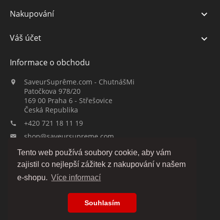
Nakupování

Váš účet

Informace o obchodu
SaveurSuprême.com - ChutnášMi

Patočkova 978/20
169 00 Praha 6 - Střešovice
Česká Republika
+420 721 18 11 19

shop@saveursupreme.com

Tento web používá soubory cookie, aby vám
Sledujte nás:
zajistil co nejlepší zážitek z nakupování v našem
e-shopu.
Více informací
Souhlasím