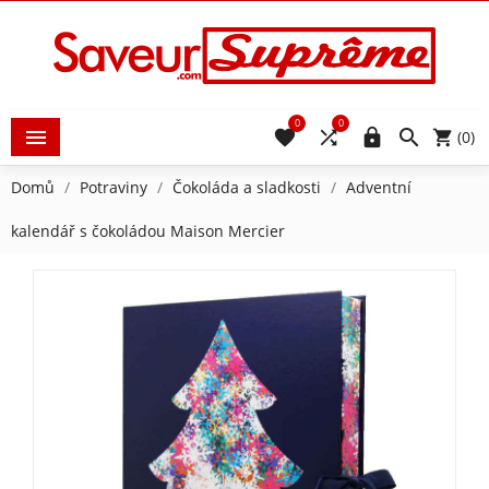
0
0





(0)
Domů
Potraviny
Čokoláda a sladkosti
Adventní
kalendář s čokoládou Maison Mercier