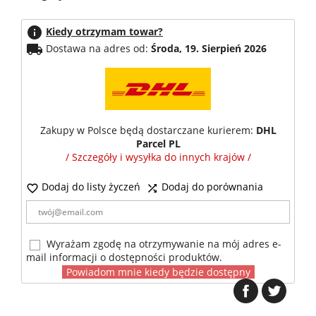
info
Kiedy otrzymam towar?
local_shipping
Dostawa na adres od:
Środa, 19. Sierpień 2026
Zakupy w Polsce będą dostarczane kurierem:
DHL
Parcel PL
/ Szczegóły i wysyłka do innych krajów /
Dodaj do listy życzeń
Dodaj do porównania


Wyrażam zgodę na otrzymywanie na mój adres e-
mail informacji o dostępności produktów.
Powiadom mnie kiedy będzie dostępny