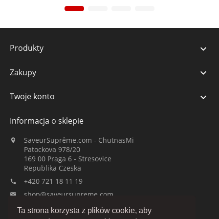
Produkty

Zakupy

Twoje konto

Informacja o sklepie
SaveurSuprême.com - ChutnasMi

Patockova 978/20
169 00 Praga 6 - Stresovice
Republika Czeska
+420 721 18 11 19

shop@saveursupreme.com

Ta strona korzysta z plików cookie, aby