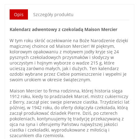
Opis
Szczegóły produktu
Kalendarz adwentowy z czekoladą Maison Mercier
W tym roku skróć oczekiwanie na Boże Narodzenie dzięki
magicznej choince od Maison Mercier! W pięknym,
kolorowym opakowaniu z motywem jodły kryje się 24
pysznych czekoladowych przysmaków i słodyczy w
uroczystym i hojnym wyborze o wadze 215 g, które
ucieszą zarówno małych, jak i dużych. Ten kalendarz
ozdobi wybrane przez Ciebie pomieszczenie i wypełni je
swoim urokiem w okresie świątecznym.
Maison Mercier to firma rodzinna, której historia sięga
1912 roku, kiedy to pradziadek Marcel, mistrz cukierniczy
z Berry, zaczął piec swoje pierwsze ciastka. Trzydzieści lat
później, w 1942 roku, do oferty dołączyła czekolada, którą
zaczął produkować dziadek Pierre. Dziś, po czterech
pokoleniach, kontynuujemy tę tradycję przekazywaną z
ojca na syna i oferujemy Państwu najwyższej jakości
ciastka i czekoladki, wyprodukowane z miłością i
szacunkiem dla rzemiosła.