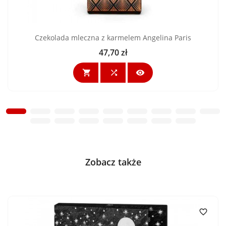
Czekolada mleczna z karmelem Angelina Paris
47,70 zł
Cena



Zobacz także
