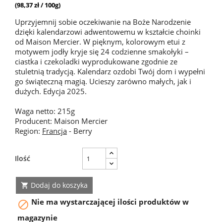
(98,37 zł / 100g)
Uprzyjemnij sobie oczekiwanie na Boże Narodzenie
dzięki kalendarzowi adwentowemu w kształcie choinki
od Maison Mercier. W pięknym, kolorowym etui z
motywem jodły kryje się 24 codzienne smakołyki –
ciastka i czekoladki wyprodukowane zgodnie ze
stuletnią tradycją. Kalendarz ozdobi Twój dom i wypełni
go świąteczną magią. Ucieszy zarówno małych, jak i
dużych. Edycja 2025.
Waga netto: 215g
Producent: Maison Mercier
Region:
Francja
- Berry
Ilość
Dodaj do koszyka

Nie ma wystarczającej ilości produktów w

magazynie