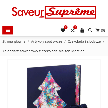
0
0





(0)
Strona główna
Artykuły spożywcze
Czekolada i słodycze
Kalendarz adwentowy z czekoladą Maison Mercier