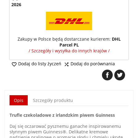
2026
Zakupy w Polsce będą dostarczane kurierem:
DHL
Parcel PL
/ Szczegóły i wysyłka do innych krajów /
Dodaj do listy życzeń
Dodaj do porównania


Opis
Szczegóły produktu
Trufle czekoladowe z irlandzkim piwem Guinness
Daj się oczarować pysznemu ganache inspirowanemu
słynnym piwem Guinness®. Delikatne kremowe
nadzienie pralinowe o aromacie słodu i chmielu ukryte