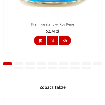
Krem kasztanowy Roy René
52,74 zł
Cena



Zobacz także