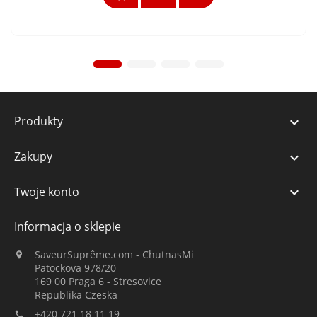
Produkty

Zakupy

Twoje konto

Informacja o sklepie
SaveurSuprême.com - ChutnasMi

Patockova 978/20
169 00 Praga 6 - Stresovice
Republika Czeska
+420 721 18 11 19
