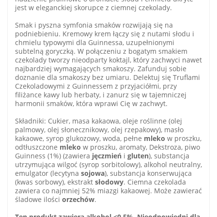
jest w eleganckiej skorupce z ciemnej czekolady.
Smak i pyszna symfonia smaków rozwijają się na
podniebieniu. Kremowy krem łączy się z nutami słodu i
chmielu typowymi dla Guinnessa, uzupełnionymi
subtelną goryczką. W połączeniu z bogatym smakiem
czekolady tworzy nieodparty koktajl, który zachwyci nawet
najbardziej wymagających smakoszy. Zafunduj sobie
doznanie dla smakoszy bez umiaru. Delektuj się Truflami
Czekoladowymi z Guinnessem z przyjaciółmi, przy
filiżance kawy lub herbaty, i zanurz się w tajemniczej
harmonii smaków, która wprawi Cię w zachwyt.
Składniki: Cukier, masa kakaowa, oleje roślinne (olej
palmowy, olej słonecznikowy, olej rzepakowy), masło
kakaowe, syrop glukozowy, woda, pełne
mleko
w proszku,
odtłuszczone
mleko
w proszku, aromaty, Dekstroza, piwo
Guinness (1%) (zawiera
jęczmień
i
gluten
), substancja
utrzymująca wilgoć (syrop sorbitolowy), alkohol neutralny,
emulgator (lecytyna
sojowa
), substancja konserwująca
(kwas sorbowy), ekstrakt
słodowy
. Ciemna czekolada
zawiera co najmniej 52% miazgi kakaowej. Może zawierać
śladowe ilości
orzechów
.
Ten produkt zawiera alkohol <0,5%.
Nieodpowiedni dla