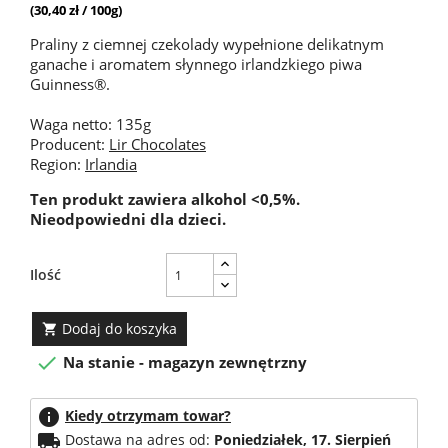
(30,40 zł / 100g)
Praliny z ciemnej czekolady wypełnione delikatnym
ganache i aromatem słynnego irlandzkiego piwa
Guinness®.
Waga netto: 135g
Producent:
Lir Chocolates
Region:
Irlandia
Ten produkt zawiera alkohol <0,5%.
Nieodpowiedni dla dzieci.
Ilość
Dodaj do koszyka


Na stanie - magazyn zewnętrzny
info
Kiedy otrzymam towar?
local_shipping
Dostawa na adres od:
Poniedziałek, 17. Sierpień