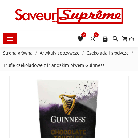
0
0





(0)
Strona główna
Artykuły spożywcze
Czekolada i słodycze
Trufle czekoladowe z irlandzkim piwem Guinness