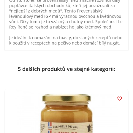
Od 15. století se provensálský med značně rozvinul díky
poptávce italských obchodníků, kteří jej považovali za
"nejlepší z dobrých medů". Tento Provensálský
levandulový med IGP má výraznou ovocnou a květinovou
vůni. Díky tomu je to vzácný a chutný med. Společnost Le
Roy René se rozhodla nabízet ho jako krémový med.
Je ideální k namazání na toasty, do slaných receptů nebo
k použití v receptech na pečivo nebo domácí bílý nugát.
5 dalších produktů ve stejné kategorii:
