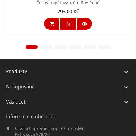
Černý nugátový krém Roy René
293,00 Kč
Cena



Produkty

Nakupování

Váš účet

Informace o obchodu
SaveurSuprême.com - ChutnášMi

Patočkova 978/20