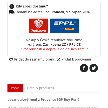
info
Kdy zboží dostanu?
local_shipping
Dodání na adresu od:
Pondělí, 17. Srpen 2026
Nákup v České republice doručíme
kurýrem:
Zásilkovna CZ / PPL CZ
/ Podrobnosti a doprava do dalších zemí /
Přidat do seznamu přání
Přidat k porovnání


Popis
Detaily produktu
Levandulový med z Provence IGP Roy René