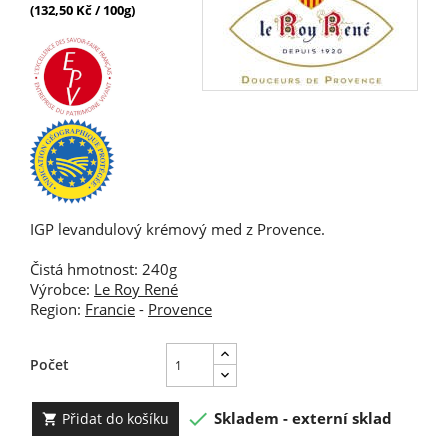
(132,50 Kč / 100g)
IGP levandulový krémový med z Provence.
Čistá hmotnost: 240g
Výrobce:
Le Roy René
Region:
Francie
-
Provence
Počet

Skladem - externí sklad
Přidat do košíku
