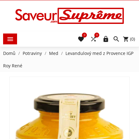
0
0





(0)
Domů
Potraviny
Med
Levandulový med z Provence IGP
Roy René