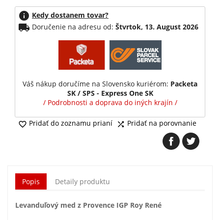
info
Kedy dostanem tovar?
local_shipping
Doručenie na adresu od:
Štvrtok, 13. August 2026
Váš nákup doručíme na Slovensko kuriérom:
Packeta
SK / SPS - Express One SK
/ Podrobnosti a doprava do iných krajín /
Pridať do zoznamu prianí
Pridať na porovnanie


Popis
Detaily produktu
Levanduľový med z Provence IGP Roy René