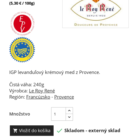
(5,30 € / 100g)
IGP levanduľový krémový med z Provence.
Čistá váha: 240g
Výrobca:
Le Roy René
Región:
Francúzsko
-
Provence
Množstvo

Skladom - externý sklad
Vložiť do košíka
