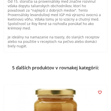
Od 15. storočia sa provensálsky med značne rozvinul
vďaka dopytu talianskych obchodníkov, ktorí ho
považovali za "najlepší z dobrých medov". Tento
Provensálsky levanduľový med IGP má výraznú ovocnú a
kvetinovú vôňu. Vďaka tomu je to vzácny a chutný med.
Spoločnosť Le Roy René sa rozhodla ponúkať ho ako
krémový med.
Je ideálny na namazanie na toasty, do slaných receptov
alebo na použitie v receptoch na pečivo alebo domáci
biely nugát.
5 ďalších produktov v rovnakej kategórii:
