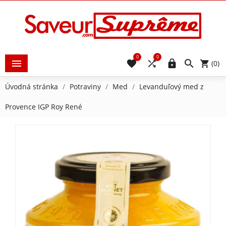
0
0





(0)
Úvodná stránka
Potraviny
Med
Levanduľový med z
Provence IGP Roy René