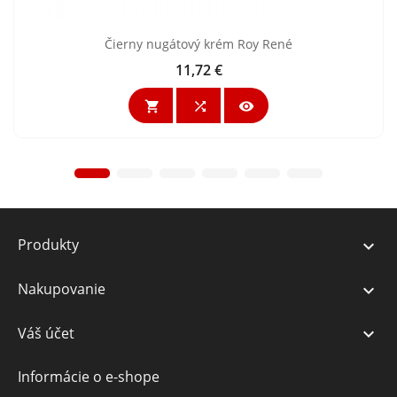
Čierny nugátový krém Roy René
11,72 €
Cena



Produkty

Nakupovanie

Váš účet

Informácie o e-shope