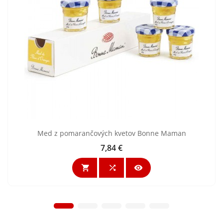
Med z pomarančových kvetov Bonne Maman
7,84 €
Cena


