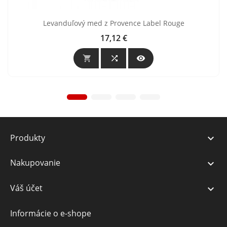
Levanduľový med z Provence Label Rouge
17,12 €
Cena



Produkty

Nakupovanie

Váš účet

Informácie o e-shope