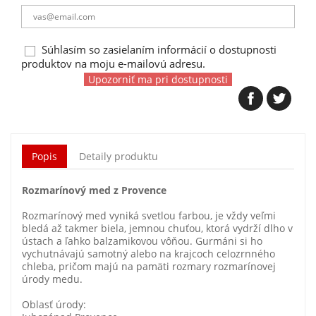
Súhlasím so zasielaním informácií o dostupnosti
produktov na moju e-mailovú adresu.
Upozorniť ma pri dostupnosti
Popis
Detaily produktu
Rozmarínový med z Provence
Rozmarínový med vyniká svetlou farbou, je vždy veľmi
bledá až takmer biela, jemnou chuťou, ktorá vydrží dlho v
ústach a ľahko balzamikovou vôňou. Gurmáni si ho
vychutnávajú samotný alebo na krajcoch celozrnného
chleba, pričom majú na pamäti rozmary rozmarínovej
úrody medu.
Oblasť úrody: