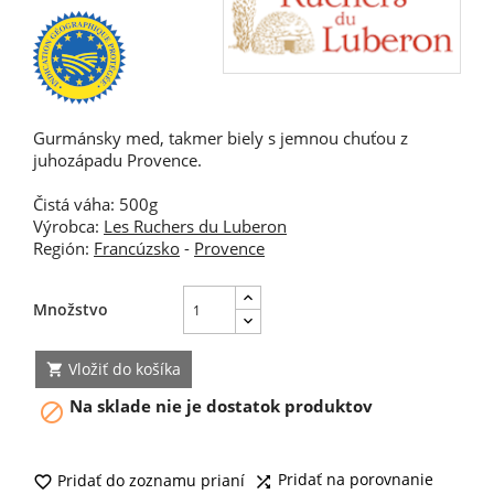
Gurmánsky med, takmer biely s jemnou chuťou z
juhozápadu Provence.
Čistá váha: 500g
Výrobca:
Les Ruchers du Luberon
Región:
Francúzsko
-
Provence
Množstvo
Vložiť do košíka

Na sklade nie je dostatok produktov

Pridať na porovnanie
Pridať do zoznamu prianí

