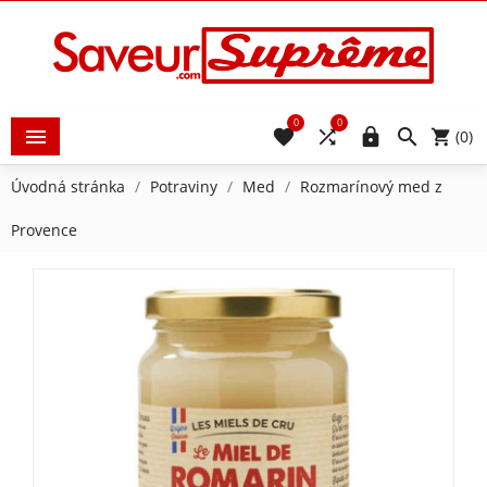
0
0





(0)
Úvodná stránka
Potraviny
Med
Rozmarínový med z
Provence