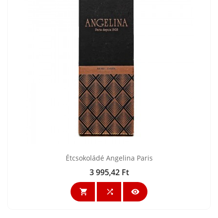
Étcsokoládé Angelina Paris
3 995,42 Ft
Ár


