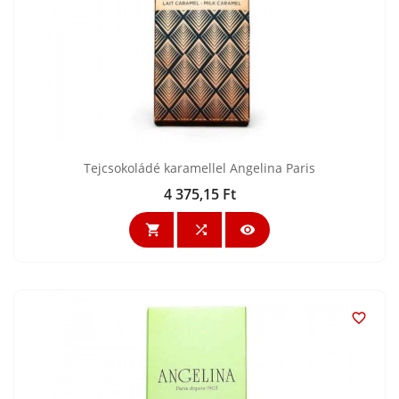
Tejcsokoládé karamellel Angelina Paris
4 375,15 Ft
Ár



