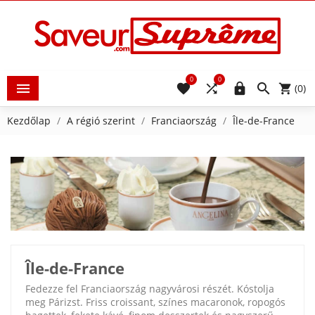
0
0





(0)
Kezdőlap
A régió szerint
Franciaország
Île-de-France
Île-de-France
Fedezze fel Franciaország nagyvárosi részét. Kóstolja
meg Párizst. Friss croissant, színes macaronok, ropogós