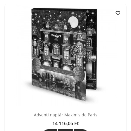

Adventi naptár Maxim's de Paris
14 116,05 Ft
Ár