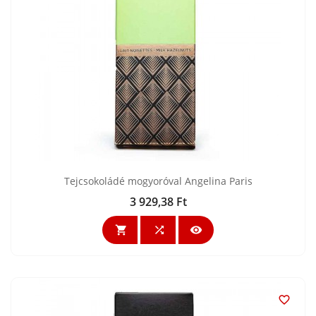
Tejcsokoládé mogyoróval Angelina Paris
3 929,38 Ft
Ár



