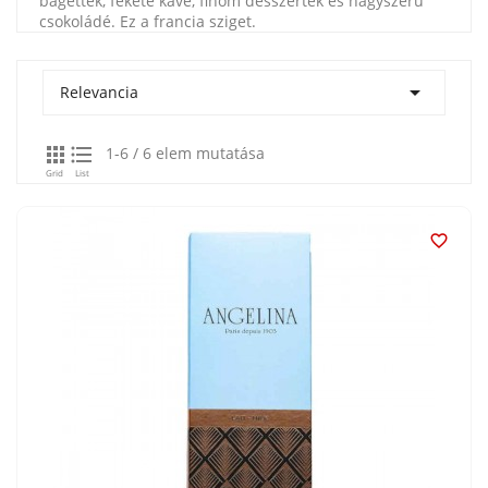
bagettek, fekete kávé, finom desszertek és nagyszerű
csokoládé. Ez a francia sziget.

Relevancia


1-6 / 6 elem mutatása
Grid
List
