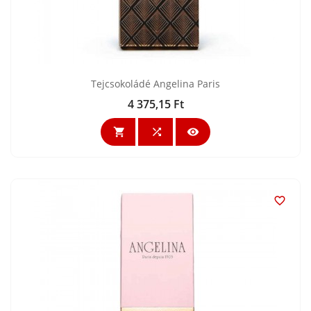
Tejcsokoládé Angelina Paris
4 375,15 Ft
Ár



