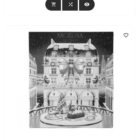



