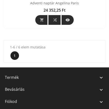
Adventi naptár Angelina Paris
24 352,25 Ft
Ár



1-6 / 6 elem mutatása
1
Termék

Bevásárlás

Fiókod
