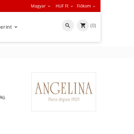
Magyar
HUF Ft
Fiókom



(0)

zerint

%).