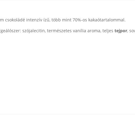
m csokoládé intenzív ízű, több mint 70%-os kakaótartalommal.
eálószer: szójalecitin, természetes vanília aroma, teljes
tejpor
, s