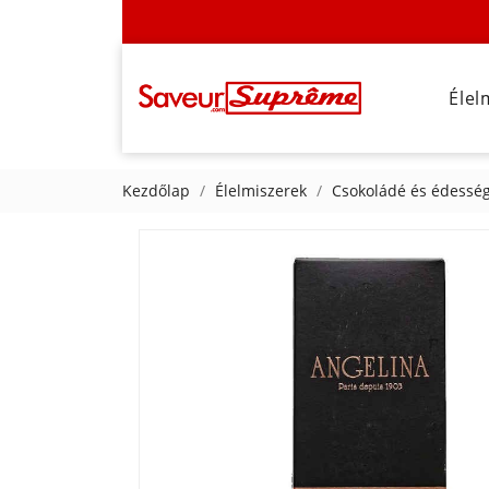
Élel
Kezdőlap
Élelmiszerek
Csokoládé és édessé