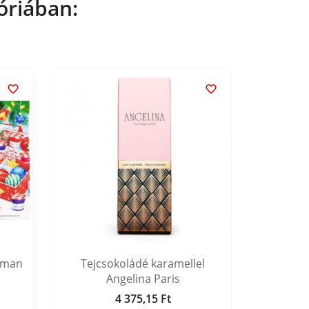
óriában:


aman
Tejcsokoládé karamellel
Mandula
Angelina Paris
4 375,15 Ft
Ár