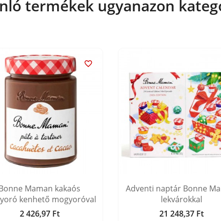
nló termékek ugyanazon kateg

Bonne Maman kakaós
Adventi naptár Bonne M
yoró kenhető mogyoróval
lekvárokkal
2 426,97 Ft
21 248,37 Ft
Ár
Ár