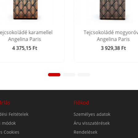
ejcsokoládé karamellel
Tejcsokoládé mogyoróv
Angelina Paris
Angelina Paris
4 375,15 Ft
3 929,38 Ft
Ár
Ár
árlás
Fiókod
ési Feltételek
Személyes adatok
si módok
Áru visszatérések
s Cookies
Rendelések