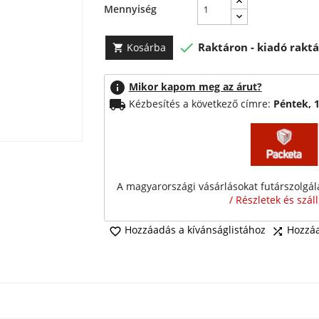
Mennyiség

Raktáron - kiadó raktá
Kosárba

info
Mikor kapom meg az árut?
local_shipping
Kézbesítés a következő címre:
Péntek, 
A magyarországi vásárlásokat futárszolgálat
/ Részletek és szál
Hozzáadás a kívánságlistához
Hozzáa

