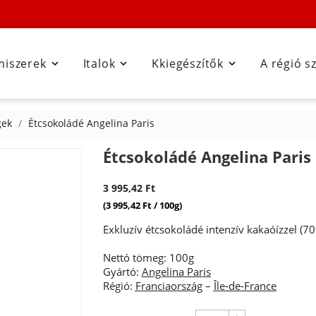
miszerek
Italok
Kkiegészítők
A régió s



gek
Étcsokoládé Angelina Paris
Étcsokoládé Angelina Paris
3 995,42 Ft
(3 995,42 Ft / 100g)
Exkluzív étcsokoládé intenzív kakaóízzel (70
Nettó tömeg: 100g
Gyártó:
Angelina Paris
Régió:
Franciaország
–
Île-de-France