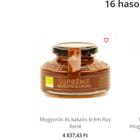
16 haso


rós és
Mogyorós és kakaós krém Roy
 Bonne
René
mog
4 837,43 Ft
Ár