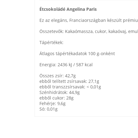
Étcsokoládé Angelina Paris
Ez az elegáns, Franciaországban készült prémiu
Összetevők: Kakaómassza, cukor, kakaóvaj, emulg
Tápértékek:
Átlagos tápértékadatok 100 g-onként
Energia: 2436 kJ / 587 kcal
Összes zsír: 42,7g
ebből telített zsírsavak: 27,1g
ebből transzzsírsavak: < 0,01g
Szénhidrátok: 44,9g
ebből cukor: 28g
Fehérje: 9,6g
Só: 0,01g