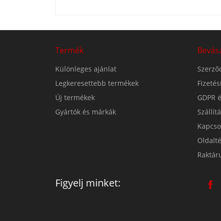
Termék
Bevás
Különleges ajánlat
Szerződ
Legkeresettebb termékek
Fizeté
Új termékek
GDPR é
Gyártók és márkák
Szállít
Kapcso
Oldalt
Raktár
Figyelj minket: