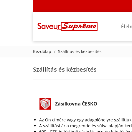
Élel
Kezdőlap
Szállítás és kézbesítés
Szállítás és kézbesítés
Zásilkovna ČESKO
Az Ön címére vagy egy adagolóhelyre szállítjuk
A szállítási ár a megrendelés súlya alapján ker
600,- CZK-ig történő vásárlás esetén lehetőség 