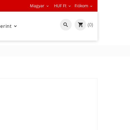
Magyar
HUF Ft
Fiókom



(0)

zerint
