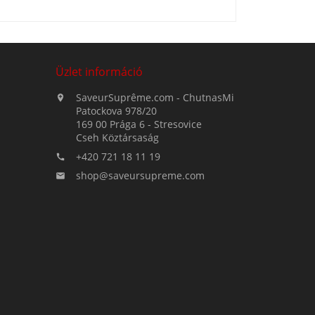
Üzlet információ
SaveurSuprême.com - ChutnasMi

Patockova 978/20
169 00 Prága 6 - Stresovice
Cseh Köztársaság
+420 721 18 11 19

shop@saveursupreme.com
