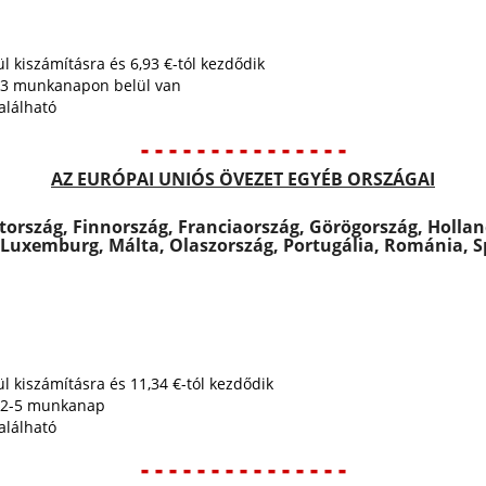
ül kiszámításra és 6,93 €-tól kezdődik
tt 3 munkanapon belül van
alálható
- - - - - - - - - - - - - - -
AZ EURÓPAI UNIÓS ÖVEZET EGYÉB ORSZÁGAI
tország, Finnország, Franciaország, Görögország, Holland
, Luxemburg, Málta, Olaszország, Portugália, Románia, 
ül kiszámításra és 11,34 €-tól kezdődik
tt 2-5 munkanap
alálható
- - - - - - - - - - - - - - -