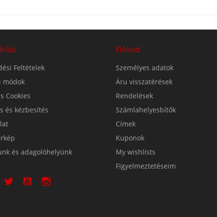
árlás
Fiókod
ési Feltételek
Személyes adatok
si módok
Áru visszatérések
s Cookies
Rendelések
ás és kézbesítés
Számlahelyesbítők
lat
Címek
érkép
Kuponok
unk és adagolóhelyünk
My wishlists
Figyelmeztetéseim