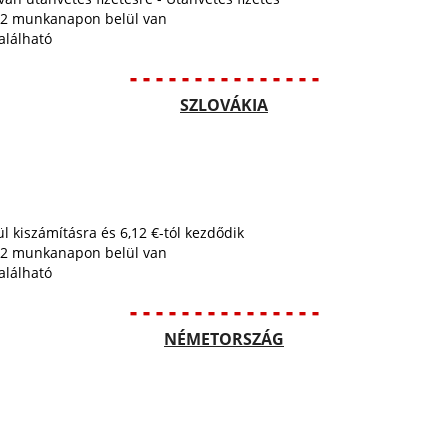
tt 2 munkanapon belül van
alálható
- - - - - - - - - - - - - - -
SZLOVÁKIA
ül kiszámításra és 6,12 €-tól kezdődik
tt 2 munkanapon belül van
alálható
- - - - - - - - - - - - - - -
NÉMETORSZÁG