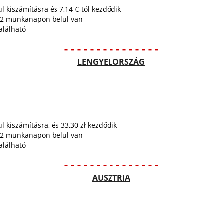
ül kiszámításra és 7,14 €-tól kezdődik
tt 2 munkanapon belül van
alálható
- - - - - - - - - - - - - - -
LENGYELORSZÁG
l kiszámításra, és 33,30 zł kezdődik
tt 2 munkanapon belül van
alálható
- - - - - - - - - - - - - - -
AUSZTRIA