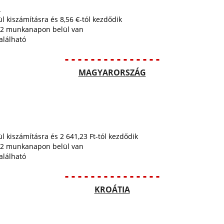
.
ül kiszámításra és 8,56 €-tól kezdődik
tt 2 munkanapon belül van
alálható
- - - - - - - - - - - - - - -
MAGYARORSZÁG
ül kiszámításra és 2 641,23 Ft-tól kezdődik
tt 2 munkanapon belül van
alálható
- - - - - - - - - - - - - - -
KROÁTIA