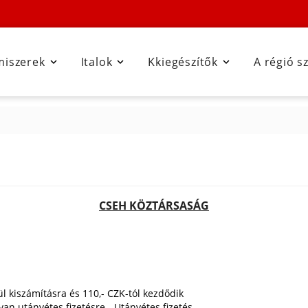
miszerek
Italok
Kkiegészítők
A régió s



CSEH KÖZTÁRSASÁG
ül kiszámításra és 110,- CZK-tól kezdődik
van utánvétes fizetésre - Utánvétes fizetés