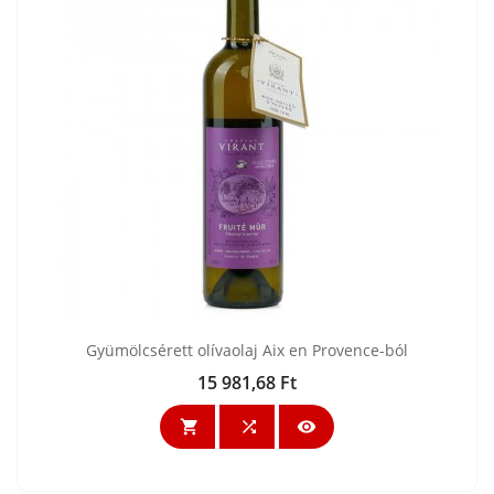
Gyümölcsérett olívaolaj Aix en Provence-ból
15 981,68 Ft
Ár


