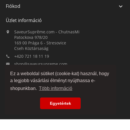
Fiókod

Üzlet információ
SaveurSuprême.com - ChutnasMi

Patockova 978/20
169 00 Prága 6 - Stresovice
Cseh Köztársaság
+420 721 18 11 19

shop@saveursupreme.com

Ez a weboldal sütiket (cookie-kat) használ, hogy
Figyelj minket:
a legjobb vásárlási élményt nyújthassa e-
shopunkban.
Több információ
Egyetértek
© 2019-2026 :: SaveurSuprême.com által ChutnasMi :: családi cég