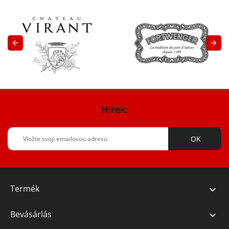


Hírek:
Termék

Bevásárlás
