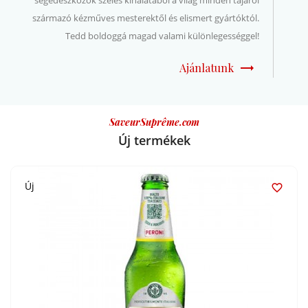
származó kézműves mesterektől és elismert gyártóktól.
Tedd boldoggá magad valami különlegességgel!

Ajánlatunk
SaveurSuprême.com
Új termékek
Új
