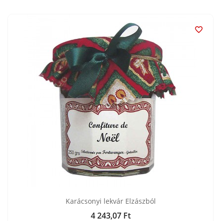

Karácsonyi lekvár Elzászból
4 243,07 Ft
Ár