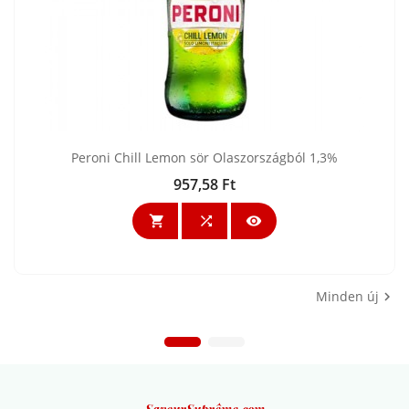
Peroni Chill Lemon sör Olaszországból 1,3%
957,58 Ft
Ár



Minden új
