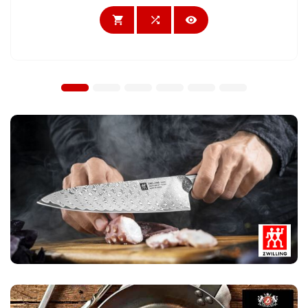


