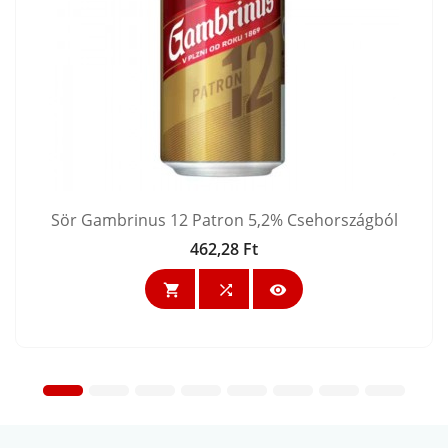
Sör Gambrinus 12 Patron 5,2% Csehországból
462,28 Ft
Ár


