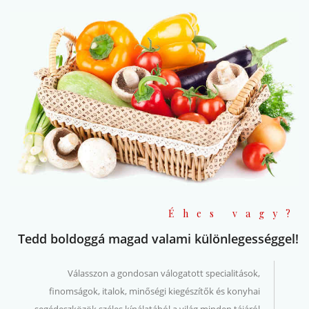
Éhes vagy?
Tedd boldoggá magad valami különlegességgel!
Válasszon a gondosan válogatott specialitások,
finomságok, italok, minőségi kiegészítők és konyhai
segédeszközök széles kínálatából a világ minden tájáról