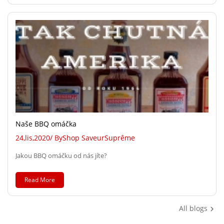
Naše BBQ omáčka
24,
lis,
2020
/ By
Shop SaveurSuprême
Jakou BBQ omáčku od nás jíte?
Read More
All blogs
