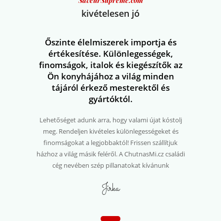
SaveurSuprême.com
kivételesen jó
Őszinte élelmiszerek importja és
értékesítése. Különlegességek,
finomságok, italok és kiegészítők az
Ön konyhájához a világ minden
tájáról érkező mesterektől és
gyártóktól.
Lehetőséget adunk arra, hogy valami újat kóstolj
meg. Rendeljen kivételes különlegességeket és
finomságokat a legjobbaktól! Frissen szállítjuk
házhoz a világ másik feléről. A ChutnasMi.cz családi
cég nevében szép pillanatokat kívánunk
termékeinkkel:
Jirka