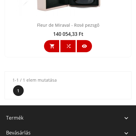
Fleur de Miraval - Rosé pezsgő
140 054,33 Ft
Ár



1-1 / 1 elem mutatása
1
Termék

Bevásárlás
