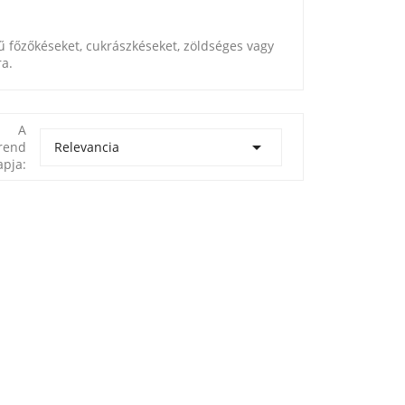
 főzőkéseket, cukrászkéseket, zöldséges vagy
ra.
A

Relevancia
rend
apja: