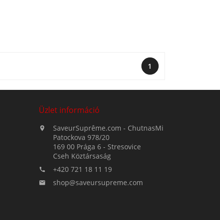
1
Üzlet információ
SaveurSuprême.com - ChutnasMi

Patockova 978/20
169 00 Prága 6 - Stresovice
Cseh Köztársaság
+420 721 18 11 19

shop@saveursupreme.com
