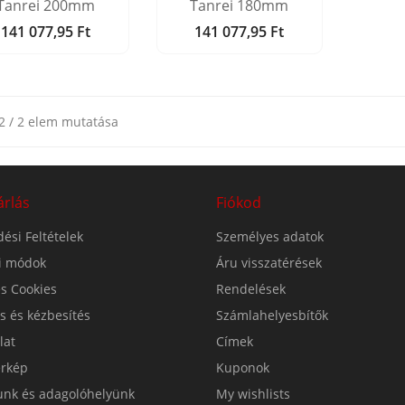
Tanrei 200mm
Tanrei 180mm
141 077,95 Ft
141 077,95 Ft
Ár
Ár
2 / 2 elem mutatása
árlás
Fiókod
ési Feltételek
Személyes adatok
si módok
Áru visszatérések
s Cookies
Rendelések
ás és kézbesítés
Számlahelyesbítők
lat
Címek
érkép
Kuponok
unk és adagolóhelyünk
My wishlists