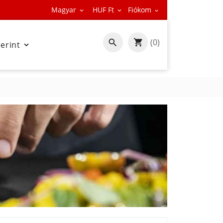
Magyar
HUF Ft
Fiókom



(0)

zerint
