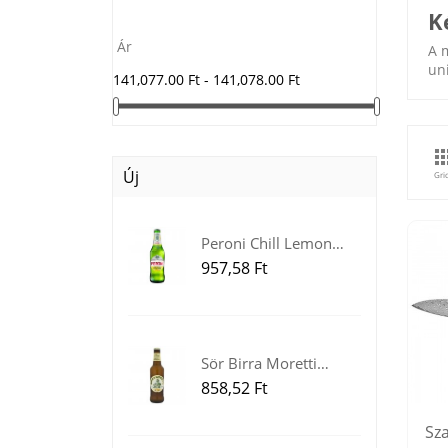
K
Ár
A 
uni
141,077.00 Ft - 141,078.00 Ft
Új
Gri
Peroni Chill Lemon
sör...
Ár
957,58 Ft
Sör Birra Moretti
Ricetta...
Ár
858,52 Ft
Sza