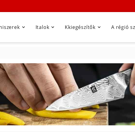
miszerek
Italok
Kkiegészítők
A régió s


