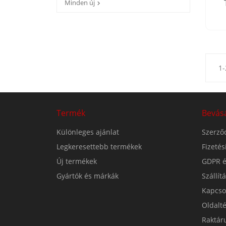
Minden új

1-
Termék
Bevás
Különleges ajánlat
Szerződ
Legkeresettebb termékek
Fizeté
Új termékek
GDPR é
Gyártók és márkák
Szállít
Kapcso
Oldalt
Raktár