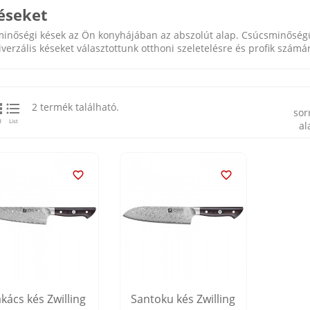
éseket
minőségi kések az Ön konyhájában az abszolút alap. Csúcsminőségű
verzális késeket választottunk otthoni szeletelésre és profik számá


2 termék található.
sor
d
List
al


kács kés Zwilling
Santoku kés Zwilling