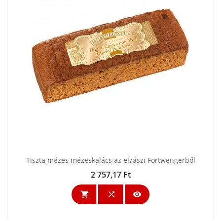
Tiszta mézes mézeskalács az elzászi Fortwengerből
2 757,17 Ft
Ár


