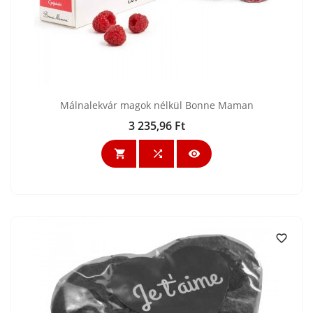
Málnalekvár magok nélkül Bonne Maman
3 235,96 Ft
Ár



