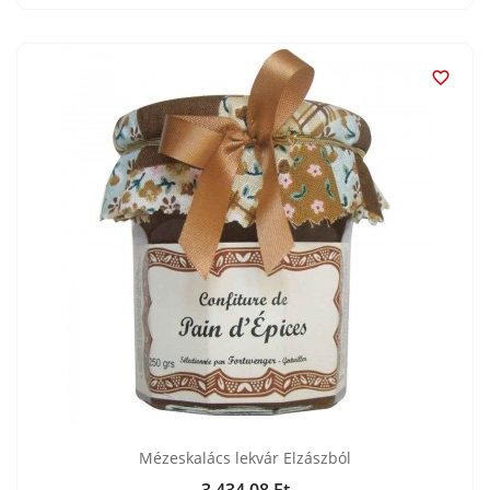

Mézeskalács lekvár Elzászból
3 434,08 Ft