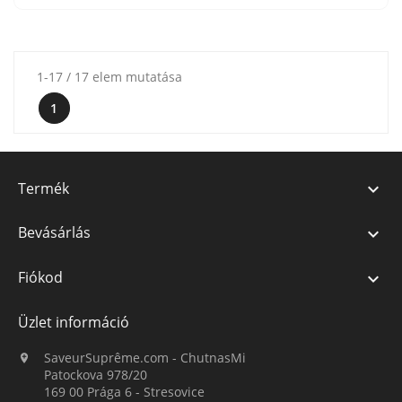
1-17 / 17 elem mutatása
1
Termék

Bevásárlás

Fiókod

Üzlet információ
SaveurSuprême.com - ChutnasMi

Patockova 978/20
169 00 Prága 6 - Stresovice