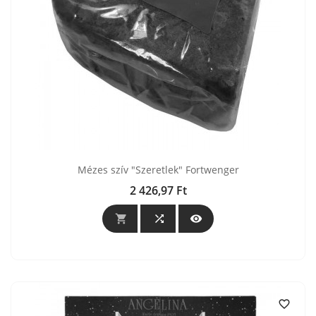
Mézes szív "Szeretlek" Fortwenger
2 426,97 Ft
Ár



