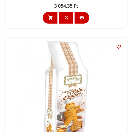
3 054,35 Ft
Ár



