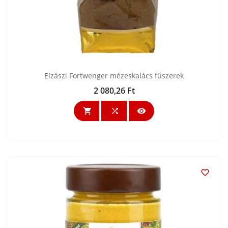
Elzászi Fortwenger mézeskalács fűszerek
2 080,26 Ft
Ár



