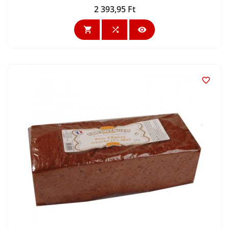
2 393,95 Ft
Ár



