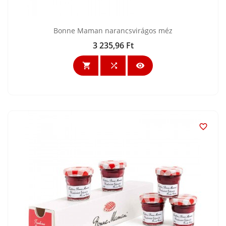
Bonne Maman narancsvirágos méz
3 235,96 Ft
Ár



