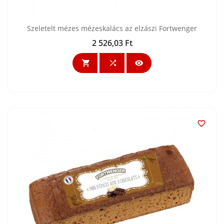
Szeletelt mézes mézeskalács az elzászi Fortwenger
2 526,03 Ft
Ár



