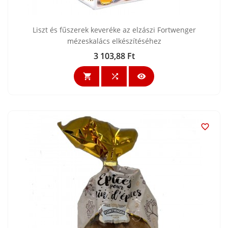
Liszt és fűszerek keveréke az elzászi Fortwenger
mézeskalács elkészítéséhez
3 103,88 Ft
Ár



