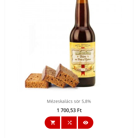
Mézeskalács sör 5,8%
1 700,53 Ft
Ár


