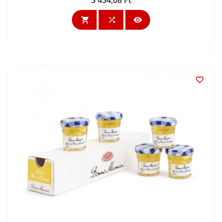
Ár



