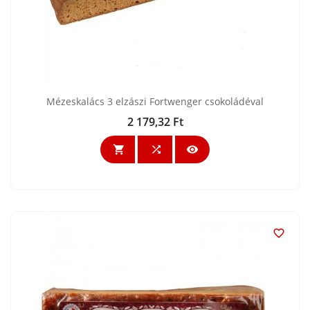
Mézeskalács 3 elzászi Fortwenger csokoládéval
2 179,32 Ft
Ár



