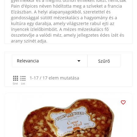
gyermekkor és a meghitt otthon emlékeit idézi, nemcsak
Pain d'épices néven hódította meg a szíveket a francia
Elzászban. A helyi alapanyagokból, szeretettel és
gondossággal sütött mézeskalács a hagyomány és a
kultúra egy darabja, amely világszerte rabul ejti az
ínyencek ízlelőbimbóit. A mézes mézeskalács fő
összetevője a valódi méz, amely jellegzetes édes ízét és
arany színét adja.

Relevancia
Szűrő


1-17 / 17 elem mutatása
Grid
List
