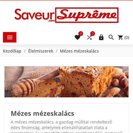
0
0





(0)
Kezdőlap
Élelmiszerek
Mézes mézeskalács
Mézes mézeskalács
A mézes mézeskalács, a gazdag múlttal rendelkező
édes finomság, amelynek ellenállhatatlan illata a