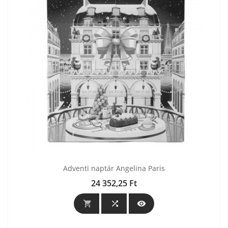
Adventi naptár Angelina Paris
24 352,25 Ft
Ár


