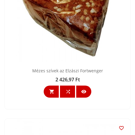
Mézes szívek az Elzászi Fortwenger
2 426,97 Ft
Ár



