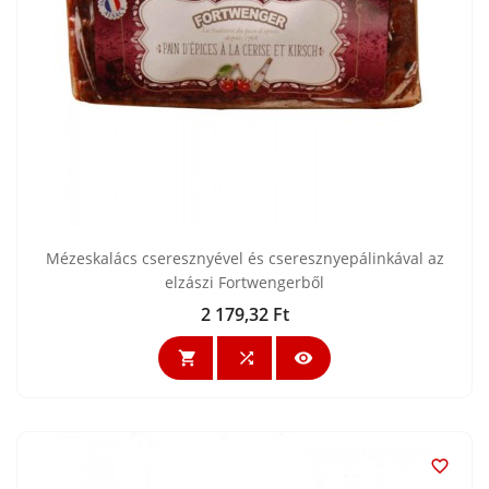
Mézeskalács cseresznyével és cseresznyepálinkával az
elzászi Fortwengerből
2 179,32 Ft
Ár



