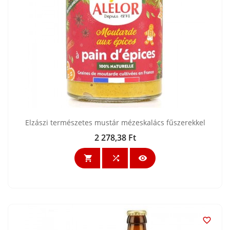
Elzászi természetes mustár mézeskalács fűszerekkel
2 278,38 Ft
Ár



