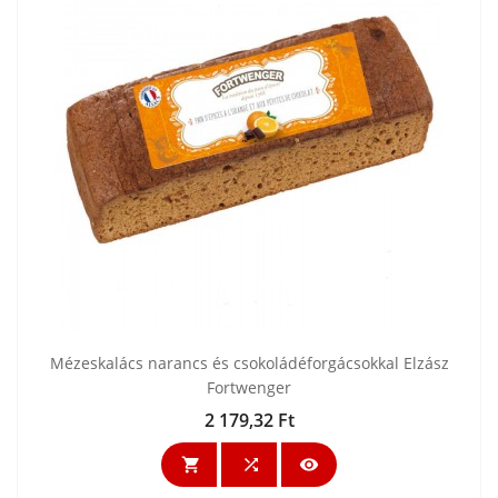
Mézeskalács narancs és csokoládéforgácsokkal Elzász
Fortwenger
2 179,32 Ft
Ár


