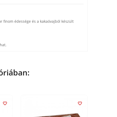
or finom édessége és a kakaóvajból készült
hat.
óriában:

