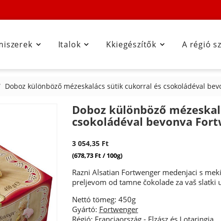
miszerek
Italok
Kkiegészítők
A régió s



Doboz különböző mézeskalács sütik cukorral és csokoládéval be
Doboz különböző mézeskalá
csokoládéval bevonva For
3 054,35 Ft
(678,73 Ft / 100g)
Razni Alsatian Fortwenger medenjaci s mek
preljevom od tamne čokolade za vaš slatki u
Nettó tömeg: 450g
Gyártó:
Fortwenger
Régió:
Franciaország
-
Elzász és Lotaringia