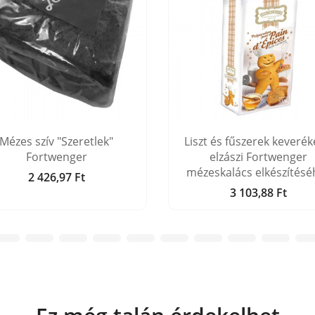
Mézes szív "Szeretlek"
Liszt és fűszerek keverék
Fortwenger
elzászi Fortwenger
mézeskalács elkészítésé
2 426,97 Ft
Ár
3 103,88 Ft
Ár