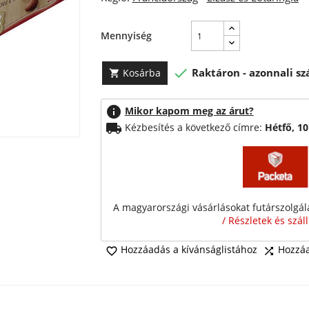
Mennyiség

Raktáron - azonnali szá
Kosárba

info
Mikor kapom meg az árut?
local_shipping
Kézbesítés a következő címre:
Hétfő, 1
A magyarországi vásárlásokat futárszolgálat
/ Részletek és szál
Hozzáadás a kívánságlistához
Hozzáa

