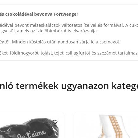
 és csokoládéval bevonva Fortwenger
ádéval bevont mézeskalácsok változatos ízeivel és formáival. A cuk
yesül, amely az ízlelőbimbókat is elvarázsolja.
sségtől. Minden kóstolás után gondosan zárja le a csomagot.
ket, földimogyorót, tojást, tejet, csillagfürtöt és szezámot tartalmaz
nló termékek ugyanazon kateg
