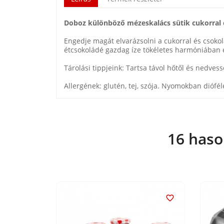
Doboz különböző mézeskalács sütik cukorral
Engedje magát elvarázsolni a cukorral és csokol
étcsokoládé gazdag íze tökéletes harmóniában eg
Tárolási tippjeink: Tartsa távol hőtől és nedve
Allergének: glutén, tej, szója. Nyomokban diófélé
16 haso

