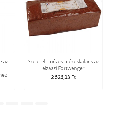
e az
Szeletelt mézes mézeskalács az
Mézeska
elzászi Fortwenger
hez
2 526,03 Ft
Ár