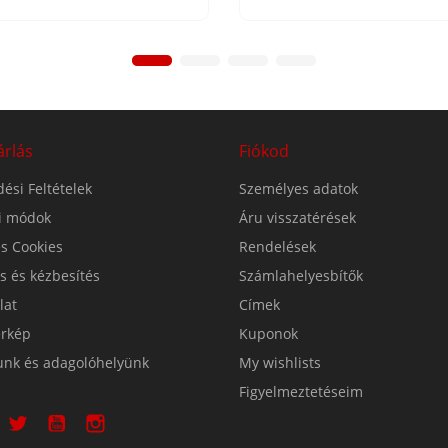
árlás
Fiókod
ési Feltételek
Személyes adatok
si módok
Áru visszatérések
s Cookies
Rendelések
ás és kézbesítés
Számlahelyesbítők
lat
Címek
érkép
Kuponok
unk és adagolóhelyünk
My wishlists
Figyelmeztetéseim