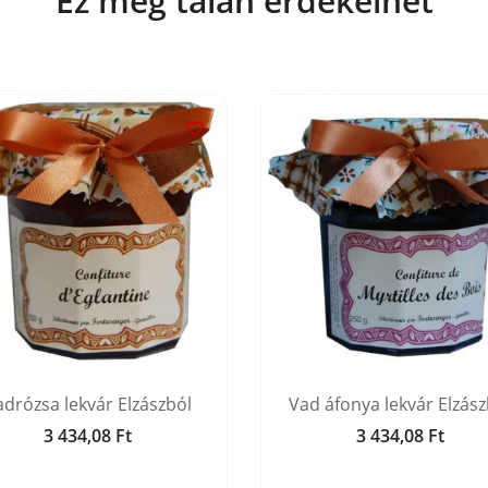
Ez még talán érdekelhet

adrózsa lekvár Elzászból
Vad áfonya lekvár Elzász
3 434,08 Ft
3 434,08 Ft
Ár
Ár