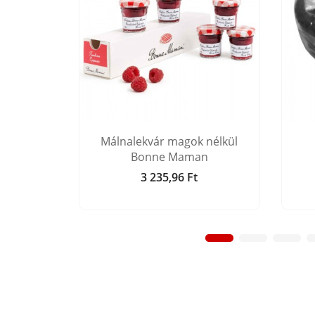
zászi
Málnalekvár magok nélkül
mányos
Bonne Maman
3 235,96 Ft
Ár