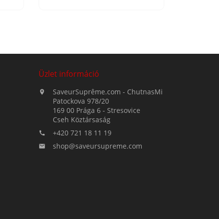
Üzlet információ
SaveurSuprême.com - ChutnasMi

Patockova 978/20
169 00 Prága 6 - Stresovice
Cseh Köztársaság
+420 721 18 11 19

shop@saveursupreme.com
