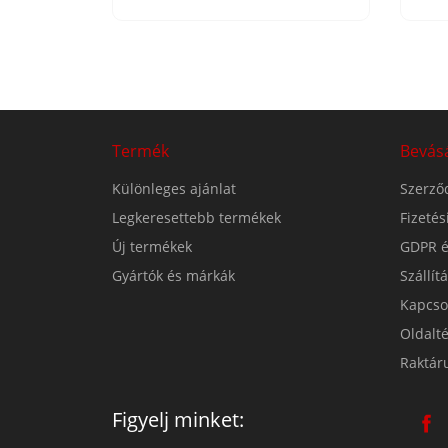
Termék
Bevás
Különleges ajánlat
Szerződ
Legkeresettebb termékek
Fizeté
Új termékek
GDPR é
Gyártók és márkák
Szállít
Kapcso
Oldalt
Raktár
Figyelj minket: