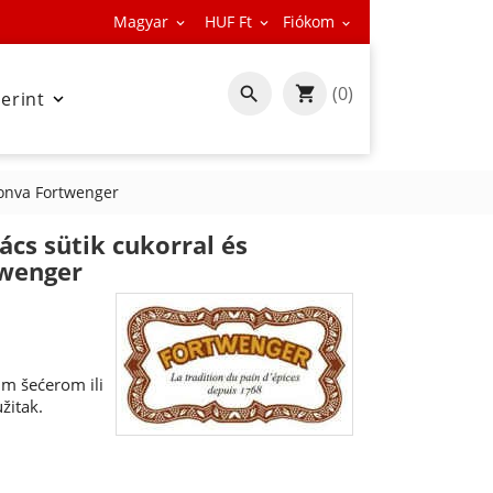
Magyar
HUF Ft
Fiókom



(0)

zerint

vonva Fortwenger
cs sütik cukorral és
twenger
im šećerom ili
žitak.