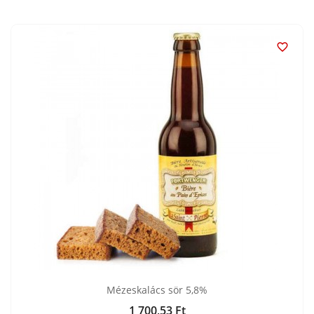

Mézeskalács sör 5,8%
1 700,53 Ft
Ár