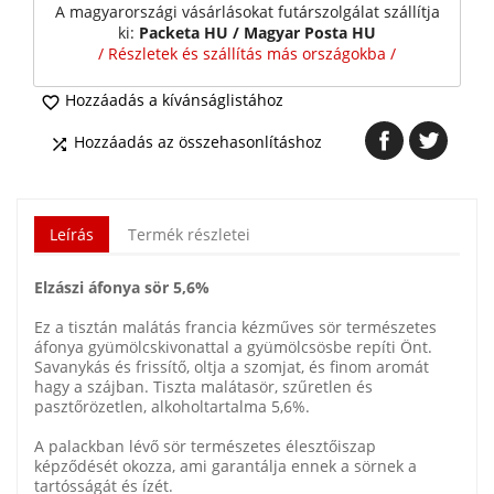
A magyarországi vásárlásokat futárszolgálat szállítja
ki:
Packeta HU / Magyar Posta HU
/ Részletek és szállítás más országokba /
Hozzáadás a kívánságlistához

Hozzáadás az összehasonlításhoz

Leírás
Termék részletei
Elzászi áfonya sör 5,6%
Ez a tisztán malátás francia kézműves sör természetes
áfonya gyümölcskivonattal a gyümölcsösbe repíti Önt.
Savanykás és frissítő, oltja a szomjat, és finom aromát
hagy a szájban. Tiszta malátasör, szűretlen és
pasztőrözetlen, alkoholtartalma 5,6%.
A palackban lévő sör természetes élesztőiszap
képződését okozza, ami garantálja ennek a sörnek a
tartósságát és ízét.