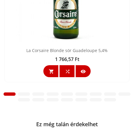
La Corsaire Blonde sör Guadeloupe 5,4%
1 766,57 Ft
Ár



Ez még talán érdekelhet