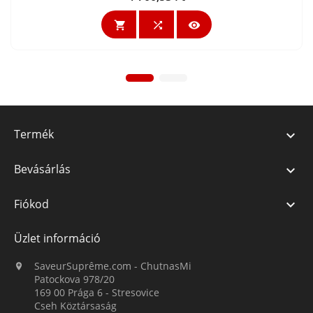



Termék

Bevásárlás

Fiókod

Üzlet információ
SaveurSuprême.com - ChutnasMi

Patockova 978/20
169 00 Prága 6 - Stresovice
Cseh Köztársaság