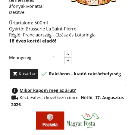
természetes
áfonyakivonattal
ízesítve.
Űrtartalom: 500ml
Gyártó:
Brasserie La Saint-Pierre
Régió:
Franciaország
-
Elzász és Lotaringia
18 éves kortól eladó!
Mennyiség

Raktáron - kiadó raktárhelyiség
Kosárba

info
Mikor kapom meg az árut?
local_shipping
Kézbesítés a következő címre:
Hétfő, 17. Augusztus
2026