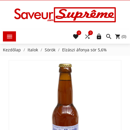
0
0





(0)
Kezdőlap
Italok
Sörök
Elzászi áfonya sör 5,6%