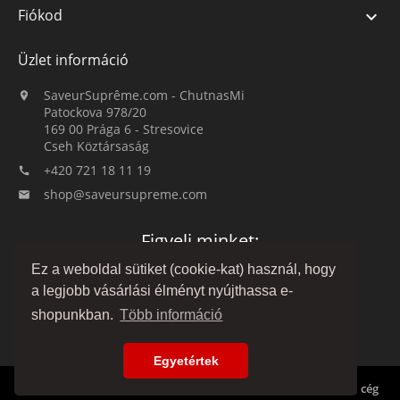
Fiókod

Üzlet információ
SaveurSuprême.com - ChutnasMi

Patockova 978/20
169 00 Prága 6 - Stresovice
Cseh Köztársaság
+420 721 18 11 19

shop@saveursupreme.com

Figyelj minket:
Ez a weboldal sütiket (cookie-kat) használ, hogy
a legjobb vásárlási élményt nyújthassa e-
shopunkban.
Több információ
Egyetértek
© 2019-2026 :: SaveurSuprême.com által ChutnasMi :: családi cég