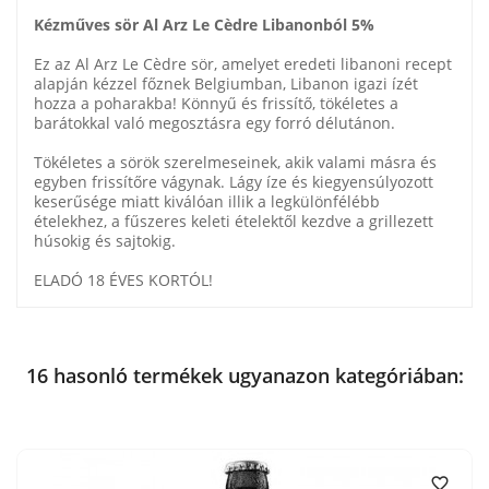
Kézműves sör Al Arz Le Cèdre Libanonból 5%
Ez az Al Arz Le Cèdre sör, amelyet eredeti libanoni recept
alapján kézzel főznek Belgiumban, Libanon igazi ízét
hozza a poharakba! Könnyű és frissítő, tökéletes a
barátokkal való megosztásra egy forró délutánon.
Tökéletes a sörök szerelmeseinek, akik valami másra és
egyben frissítőre vágynak. Lágy íze és kiegyensúlyozott
keserűsége miatt kiválóan illik a legkülönfélébb
ételekhez, a fűszeres keleti ételektől kezdve a grillezett
húsokig és sajtokig.
ELADÓ 18 ÉVES KORTÓL!
16 hasonló termékek ugyanazon kategóriában:
