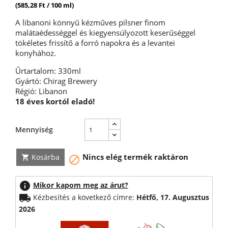
(585,28 Ft / 100 ml)
A libanoni könnyű kézműves pilsner finom
malátaédességgel és kiegyensúlyozott keserűséggel
tökéletes frissítő a forró napokra és a levantei
konyhához.
Űrtartalom: 330ml
Gyártó: Chirag Brewery
Régió: Libanon
18 éves kortól eladó!
Mennyiség
Nincs elég termék raktáron
Kosárba


info
Mikor kapom meg az árut?
local_shipping
Kézbesítés a következő címre:
Hétfő, 17. Augusztus
2026