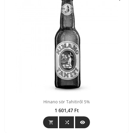
Hinano sör Tahitiről 5%
1 601,47 Ft
Ár


