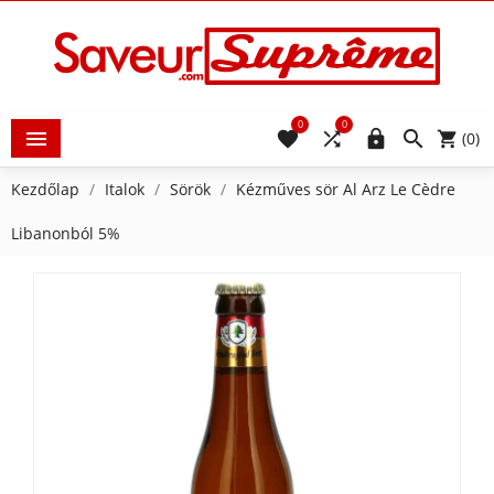
0
0





(0)
Kezdőlap
Italok
Sörök
Kézműves sör Al Arz Le Cèdre
Libanonból 5%