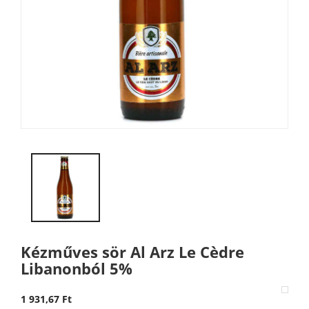
Kézműves sör Al Arz Le Cèdre
Libanonból 5%
1 931,67 Ft