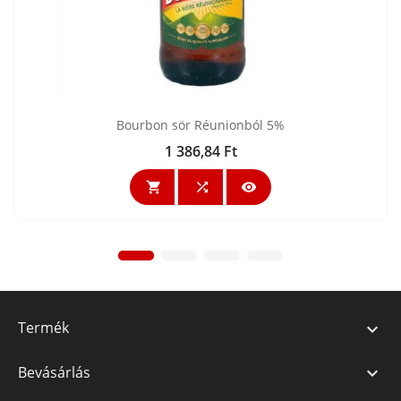
Bourbon sör Réunionból 5%
1 386,84 Ft
Ár



Termék

Bevásárlás
