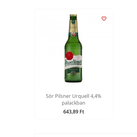

Sör Pilsner Urquell 4,4%
palackban
643,89 Ft
Ár