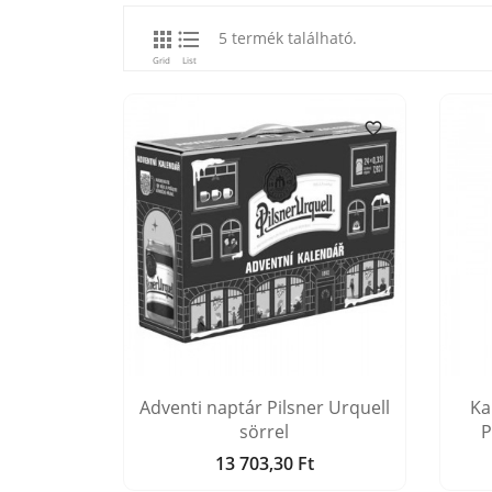


5 termék található.
Grid
List

Adventi naptár Pilsner Urquell
Ka
sörrel
P
13 703,30 Ft
Ár