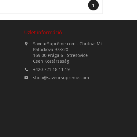
1
Üzlet információ
SaveurSuprême.com - ChutnasMi

Patockova 978/20
169 00 Prága 6 - Stresovice
Cseh Köztársaság
+420 721 18 11 19

shop@saveursupreme.com
