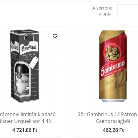
A sorrend
alapja:

rácsonyi limitált kiadású
Sör Gambrinus 12 Patron
ilsner Urquell sör 4,4%
Csehországból
4 721,86 Ft
462,28 Ft
Ár
Ár