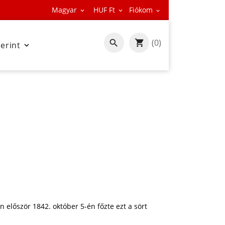
Magyar
HUF Ft
Fiókom



(0)

zerint

n először 1842. október 5-én főzte ezt a sört