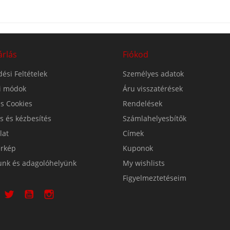
árlás
Fiókod
ési Feltételek
Személyes adatok
si módok
Áru visszatérések
s Cookies
Rendelések
ás és kézbesítés
Számlahelyesbítők
lat
Címek
érkép
Kuponok
unk és adagolóhelyünk
My wishlists
Figyelmeztetéseim