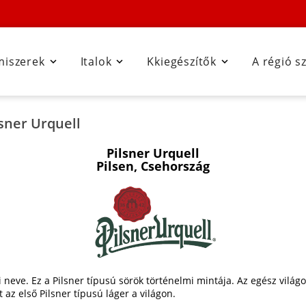
miszerek
Italok
Kkiegészítők
A régió s



sner Urquell
Pilsner Urquell
Pilsen, Csehország
 neve. Ez a Pilsner típusú sörök történelmi mintája. Az egész világo
t az első Pilsner típusú láger a világon.