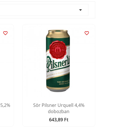



 5,2%
Sör Pilsner Urquell 4,4%
dobozban
643,89 Ft
Ár