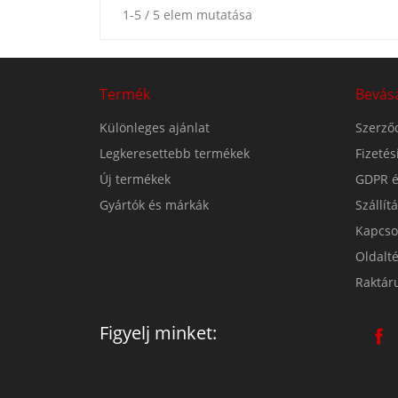
1-5 / 5 elem mutatása
Termék
Bevás
Különleges ajánlat
Szerződ
Legkeresettebb termékek
Fizeté
Új termékek
GDPR é
Gyártók és márkák
Szállít
Kapcso
Oldalt
Raktár
Figyelj minket: