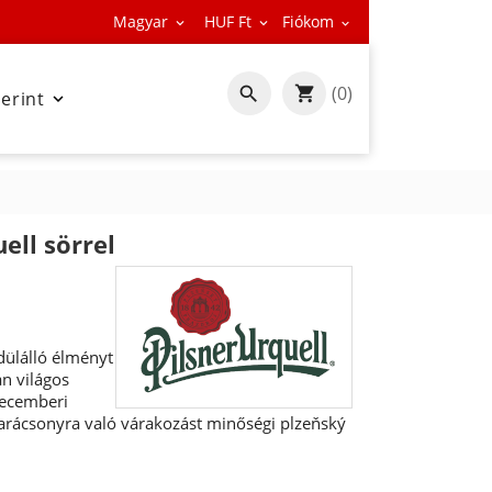
Magyar
HUF Ft
Fiókom



(0)

zerint

ell sörrel
dülálló élményt
n világos
decemberi
arácsonyra való várakozást minőségi plzeňský