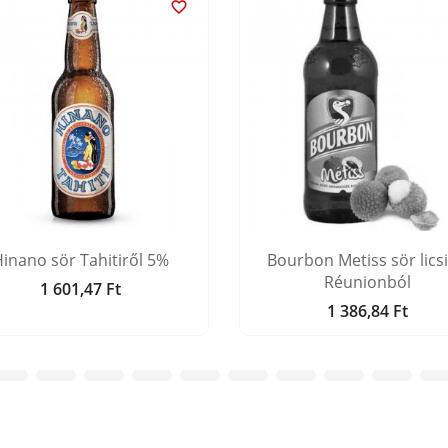

inano sör Tahitiről 5%
Bourbon Metiss sör licsi
Réunionból
1 601,47 Ft
Ár
1 386,84 Ft
Ár