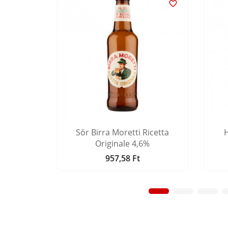


a Rossa
Sör Birra Moretti Ricetta
H
Originale 4,6%
957,58 Ft
Ár