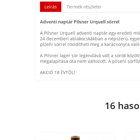
Leírás
Termék részletei
Adventi naptár Pilsner Urquell sörrel
A Pilsner Urquell adventi naptár egy eredeti 
24 decemberi ablakocskákban a népszerű, egyedülá
plzeňi sörrel rövidítheti meg a karácsonyra va
A Pilsner lager sör legendává vált a sörök között,
megalapítása óta nem változott. A pilseni sörf
AKCIÓ 18 ÉVTŐL!
16 haso