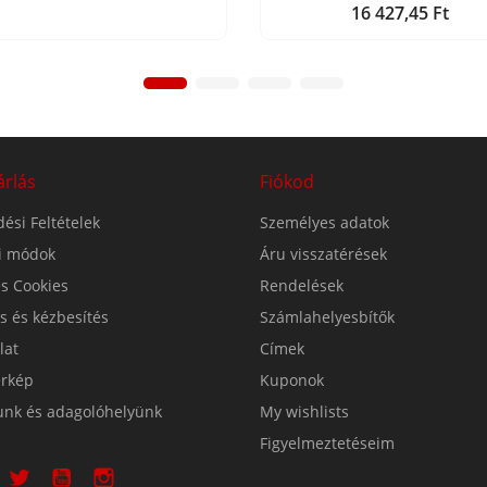
16 427,45 Ft
Ár
árlás
Fiókod
ési Feltételek
Személyes adatok
si módok
Áru visszatérések
s Cookies
Rendelések
ás és kézbesítés
Számlahelyesbítők
lat
Címek
érkép
Kuponok
unk és adagolóhelyünk
My wishlists
Figyelmeztetéseim