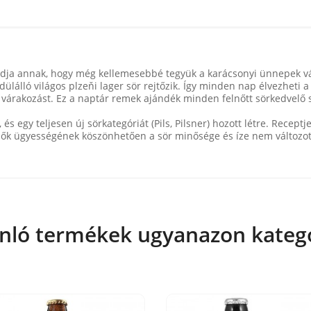
módja annak, hogy még kellemesebbé tegyük a karácsonyi ünnepek v
lló világos plzeňi lager sör rejtőzik. Így minden nap élvezheti a f
ló várakozást. Ez a naptár remek ajándék minden felnőtt sörkedvelő
 és egy teljesen új sörkategóriát (Pils, Pilsner) hozott létre. Recept
őzők ügyességének köszönhetően a sör minősége és íze nem változot
nló termékek ugyanazon kateg