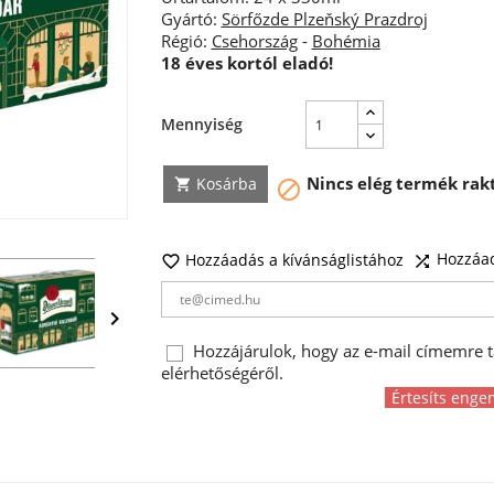
Gyártó:
Sörfőzde Plzeňský Prazdroj
Régió:
Csehország
-
Bohémia
18 éves kortól eladó!
Mennyiség
Nincs elég termék rak
Kosárba


Hozzáad
Hozzáadás a kívánságlistához



Hozzájárulok, hogy az e-mail címemre t
elérhetőségéről.
Értesíts enge