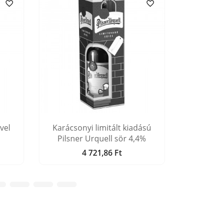


vel
Karácsonyi limitált kiadású
Hansi bá
Pilsner Urquell sör 4,4%
4 721,86 Ft
Ár