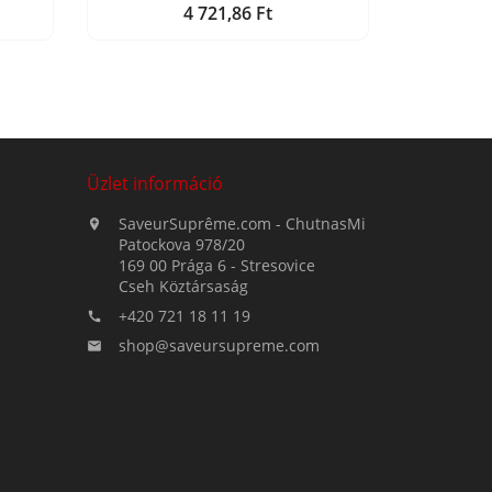
4 721,86 Ft
Ár
Üzlet információ
SaveurSuprême.com - ChutnasMi

Patockova 978/20
169 00 Prága 6 - Stresovice
Cseh Köztársaság
+420 721 18 11 19

shop@saveursupreme.com
