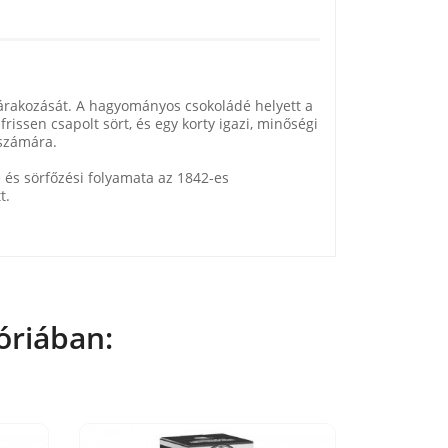
árakozását. A hagyományos csokoládé helyett a
rissen csapolt sört, és egy korty igazi, minőségi
 számára.
je és sörfőzési folyamata az 1842-es
t.
óriában: