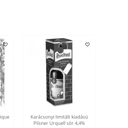


tique
Karácsonyi limitált kiadású
Advent
Pilsner Urquell sör 4,4%