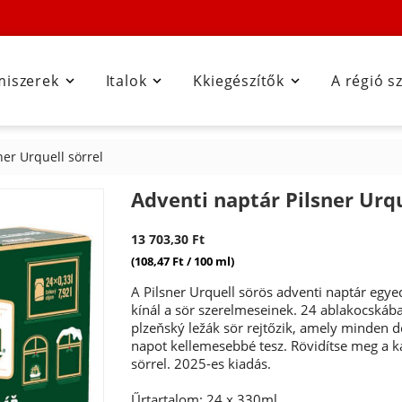
miszerek
Italok
Kkiegészítők
A régió s



ner Urquell sörrel
Adventi naptár Pilsner Urqu
13 703,30 Ft
(108,47 Ft / 100 ml)
A Pilsner Urquell sörös adventi naptár egye
kínál a sör szerelmeseinek. 24 ablakocskába
plzeňský ležák sör rejtőzik, amely minden 
napot kellemesebbé tesz. Rövidítse meg a k
sörrel. 2025-es kiadás.
Űrtartalom: 24 x 330ml