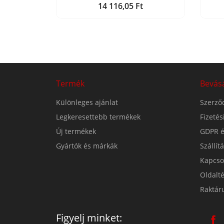
14 116,05 Ft
Ár
Termék
Bevás
Különleges ajánlat
Szerződ
Legkeresettebb termékek
Fizeté
Új termékek
GDPR é
Gyártók és márkák
Szállít
Kapcso
Oldalt
Raktár
Figyelj minket: