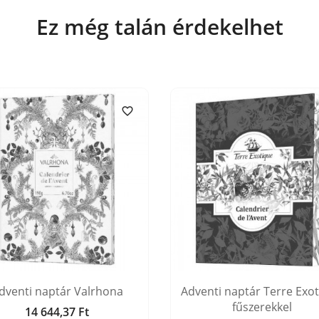
Ez még talán érdekelhet

dventi naptár Valrhona
Adventi naptár Terre Exo
fűszerekkel
14 644,37 Ft
Ár