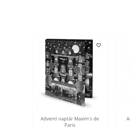


 kiadású
Adventi naptár Maxim's de
A
r 4,4%
Paris