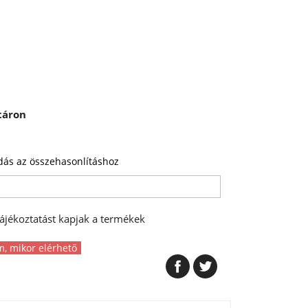
táron
ás az összehasonlításhoz
ájékoztatást kapjak a termékek
m, mikor elérhető