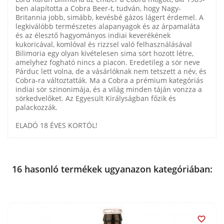
ben alapította a Cobra Beer-t, tudván, hogy Nagy-
Britannia jobb, simább, kevésbé gázos lágert érdemel. A
legkiválóbb természetes alapanyagok és az árpamaláta
és az élesztő hagyományos indiai keverékének
kukoricával, komlóval és rizzsel való felhasználásával
Bilimoria egy olyan kivételesen sima sört hozott létre,
amelyhez fogható nincs a piacon. Eredetileg a sör neve
Párduc lett volna, de a vásárlóknak nem tetszett a név, és
Cobra-ra változtatták. Ma a Cobra a prémium kategóriás
indiai sör szinonimája, és a világ minden táján vonzza a
sörkedvelőket. Az Egyesült Királyságban főzik és
palackozzák.
ELADÓ 18 ÉVES KORTÓL!
16 hasonló termékek ugyanazon kategóriában:
