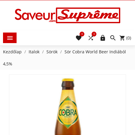
0
0





(0)
Kezdőlap
Italok
Sörök
Sör Cobra World Beer Indiából
4,5%