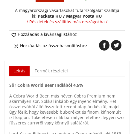
A magyarországi vásárlásokat futárszolgálat szállítja
ki:
Packeta HU / Magyar Posta HU
/ Részletek és szállítás más országokba /
Hozzáadás a kívánságlistához

Hozzáadás az összehasonlításhoz

Leírás
Termék részletei
Sör Cobra World Beer Indiából 4,5%
A Cobra World Beer, más néven Cobra Premium nem
akármilyen sör. Sokkal inkább egy ínyenc élmény. Hét
összetevőből álló összetett recept alapján készül, majd
úgy főzik, hogy kevesebb buborékot és finom, kifinomult
ízt kapjon. Tökéletesen illik bármilyen ételhez, legyen szó
fűszeres curryről vagy könnyű salátáról.
Lord Karan Bilimoria az ember a Cobra mögött, aki 1989-