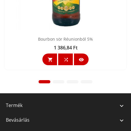
Bourbon sör Réunionból 5%
1 386,84 Ft
Ár



Termék

Bevásárlás
