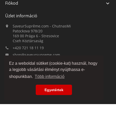
Fiókod

Üzlet információ
SaveurSuprême.com - ChutnasMi

Patockova 978/20
169 00 Prága 6 - Stresovice
Cseh Köztársaság
+420 721 18 11 19

shop@saveursupreme.com

Ez a weboldal sütiket (cookie-kat) használ, hogy
Figyelj minket:
a legjobb vásárlási élményt nyújthassa e-
shopunkban.
Több információ
Egyetértek
© 2019-2026 :: SaveurSuprême.com által ChutnasMi :: családi cég