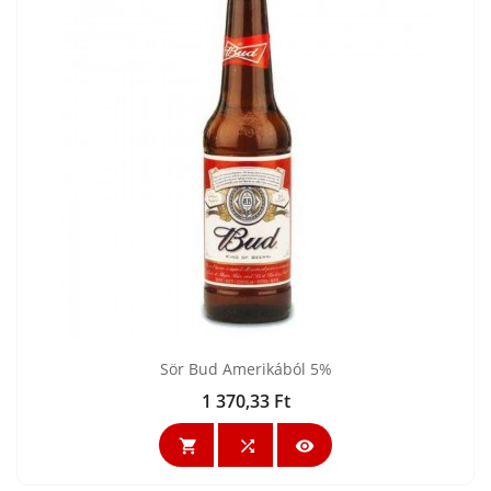
Sör Bud Amerikából 5%
1 370,33 Ft
Ár


