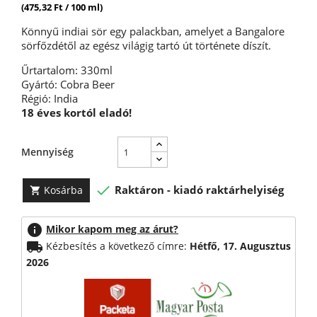
(475,32 Ft / 100 ml)
Könnyű indiai sör egy palackban, amelyet a Bangalore
sörfőzdétől az egész világig tartó út története díszít.
Űrtartalom: 330ml
Gyártó: Cobra Beer
Régió: India
18 éves kortól eladó!
Mennyiség

Raktáron - kiadó raktárhelyiség
Kosárba

info
Mikor kapom meg az árut?
local_shipping
Kézbesítés a következő címre:
Hétfő, 17. Augusztus
2026